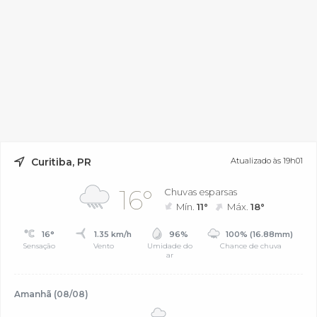
Curitiba, PR
Atualizado às 19h01
16°
Chuvas esparsas
Mín.
11°
Máx.
18°
16°
1.35 km/h
96%
100% (16.88mm)
Sensação
Vento
Umidade do
Chance de chuva
ar
Amanhã (08/08)