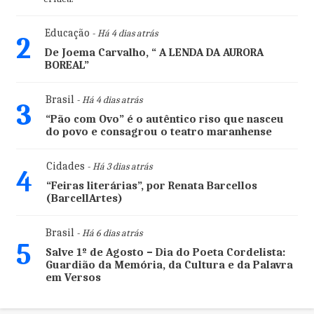
Educação
- Há 4 dias atrás
2
De Joema Carvalho, “ A LENDA DA AURORA
BOREAL”
Brasil
- Há 4 dias atrás
3
“Pão com Ovo” é o autêntico riso que nasceu
do povo e consagrou o teatro maranhense
Cidades
- Há 3 dias atrás
4
“Feiras literárias”, por Renata Barcellos
(BarcellArtes)
Brasil
- Há 6 dias atrás
5
Salve 1º de Agosto – Dia do Poeta Cordelista:
Guardião da Memória, da Cultura e da Palavra
em Versos