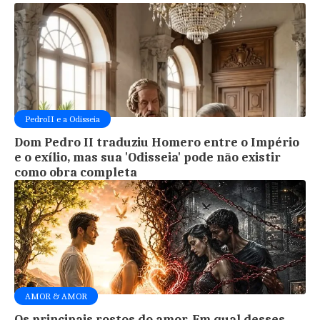
PedroII e a Odisseia
Dom Pedro II traduziu Homero entre o Império
e o exílio, mas sua 'Odisseia' pode não existir
como obra completa
AMOR & AMOR
Os principais rostos do amor. Em qual desses