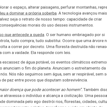
orar o espaço, alterar paisagens, perfurar montanhas, repr
eu a dominar a própria soberba
. A tecnologia avançou mais
lvez seja o retrato de nosso tempo: capacidade de criar
 consequências morais do uso desses instrumentos.
so que antecede a queda
. O ser humano embriagado por si
rola, tudo compra, tudo substitui. Ocorre que uma árvore 
olta a correr por decreto. Uma floresta destruída não renas
a com a vaidade. Ela responde com leis.
 a escassez de água potável, os eventos climáticos extremos
ão anunciam o fim do planeta. Anunciam o estreitamento da
 nós. Nós não seguimos sem água, sem ar respirável, sem s
a de paz entre povos que disputam sobrevivência.
 maior doença que pode acontecer ao homem”.
Também dis
ase atravessa o indivíduo e alcança a civilização. Uma pesso
e dominada pelo ego destrói rios, florestas, cidades, cult