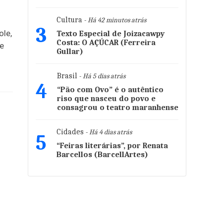
Cultura
- Há 42 minutos atrás
3
le,
Texto Especial de Joizacawpy
Costa: O AÇÚCAR (Ferreira
de
Gullar)
Brasil
- Há 5 dias atrás
4
“Pão com Ovo” é o autêntico
riso que nasceu do povo e
consagrou o teatro maranhense
Cidades
- Há 4 dias atrás
5
“Feiras literárias”, por Renata
Barcellos (BarcellArtes)