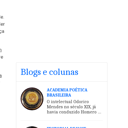
e.
der
ça
m
re
Blogs e colunas
a
r
ACADEMIA POÉTICA
BRASILEIRA
O intelectual Odorico
Mendes no século XIX, já
havia conduzido Homero ao
território da língua
portuguesa