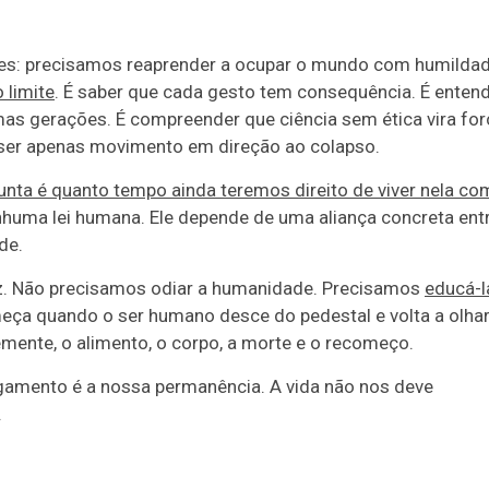
les: precisamos reaprender a ocupar o mundo com humildad
 limite
. É saber que cada gesto tem consequência. É enten
s gerações. É compreender que ciência sem ética vira for
 ser apenas movimento em direção ao colapso.
rgunta é quanto tempo ainda teremos direito de viver nela co
enhuma lei humana. Ele depende de uma aliança concreta ent
de.
z. Não precisamos odiar a humanidade. Precisamos
educá-l
meça quando o ser humano desce do pedestal e volta a olha
semente, o alimento, o corpo, a morte e o recomeço.
lgamento é a nossa permanência. A vida não nos deve
.