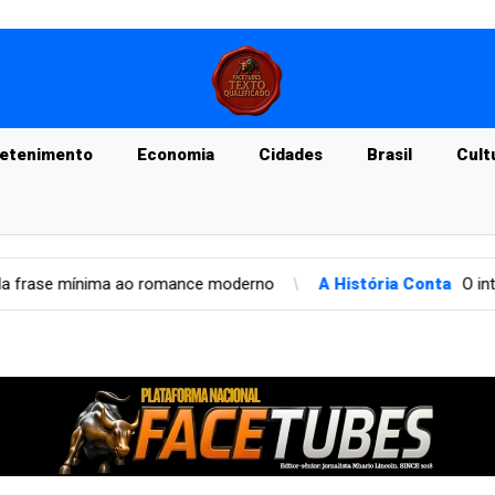
retenimento
Economia
Cidades
Brasil
Cult
erno
A História Conta
O intelectual Odorico Mendes no sécul