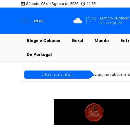
Sábado, 08 de Agosto de 2026
11:55
17°
Tempo nublado
MENU
Curitiba, PR
Blogs e Colunas
Geral
Mundo
Ent
De Portugal
ltura
Seis palavras, um abismo: da frase mínima ao romance mod
Últimas notícias