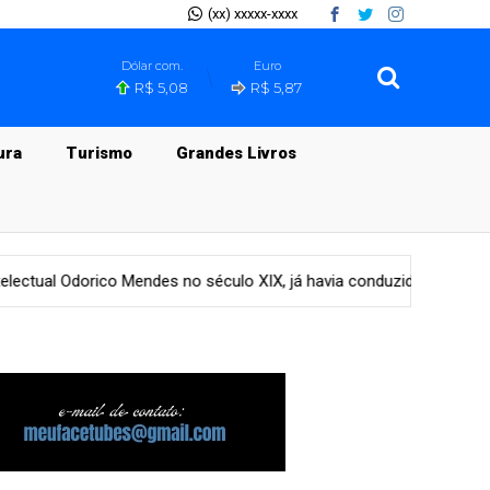
(xx) xxxxx-xxxx
Dólar com.
Euro
R$ 5,08
R$ 5,87
ura
Turismo
Grandes Livros
o XIX, já havia conduzido Homero ao território da língua portuguesa