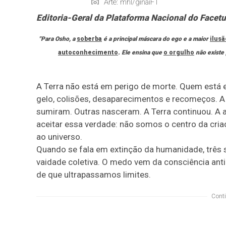
Arte: mhl/ginaiFT
Editoria-Geral da Plataforma Nacional do Facet
"Para Osho, a
soberba
é a principal máscara do
ego
e a maior
ilus
autoconhecimento
. Ele ensina que
o orgulho
não existe 
A Terra não está em perigo de morte. Quem está 
gelo, colisões, desaparecimentos e recomeços. A
sumiram. Outras nasceram. A Terra continuou. A
aceitar essa verdade: não somos o centro da cri
ao universo.
Quando se fala em extinção da humanidade, trê
vaidade coletiva. O medo vem da consciência ant
de que ultrapassamos limites.
Conti