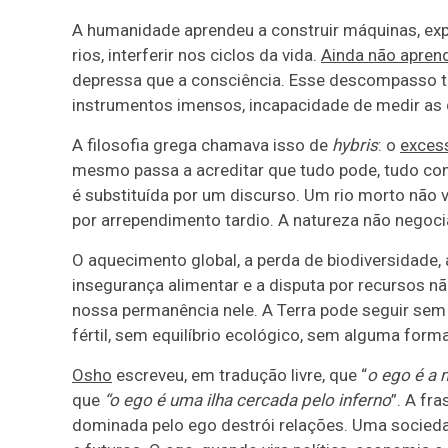
A humanidade aprendeu a construir máquinas, expl
rios, interferir nos ciclos da vida.
Ainda não aprend
depressa que a consciência. Esse descompasso ta
instrumentos imensos, incapacidade de medir as
A filosofia grega chamava isso de
hybris
: o
exces
mesmo passa a acreditar que tudo pode, tudo cont
é substituída por um discurso. Um rio morto não v
por arrependimento tardio. A natureza não negoci
O aquecimento global, a perda de biodiversidade,
insegurança alimentar e a disputa por recursos n
nossa permanência nele. A Terra pode seguir sem
fértil, sem equilíbrio ecológico, sem alguma form
Osho
escreveu, em tradução livre, que “
o ego é a
que
“o ego é uma ilha cercada pelo inferno
”. A fr
dominada pelo ego destrói relações. Uma sociedad