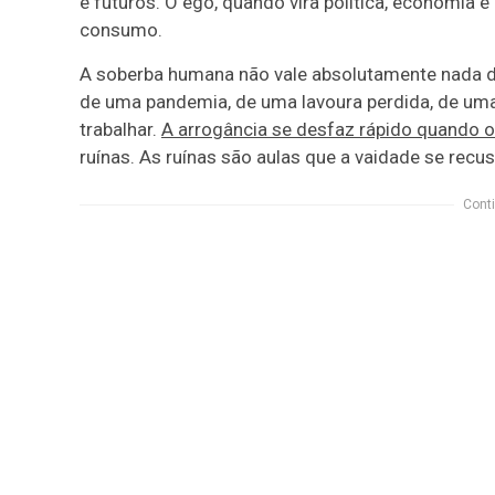
e futuros. O ego, quando vira política, economia
consumo.
A soberba humana não vale absolutamente nada d
de uma pandemia, de uma lavoura perdida, de uma
trabalhar.
A arrogância se desfaz rápido quando o
ruínas. As ruínas são aulas que a vaidade se recus
Conti