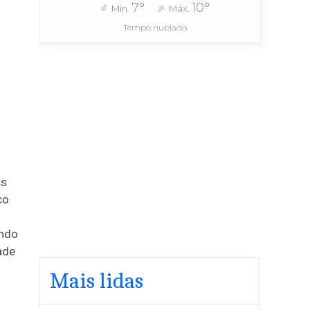
7°
10°
Mín.
Máx.
Tempo nublado
as
co
undo
ade
Mais lidas