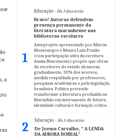
esar
Educação
- Há 3 dias atrás
Bravo! Autoras defendem
presença permanente da
literatura maranhense nas
bibliotecas escolares
Anteprojeto apresentado por Márcia
Montenegro e Maura Luza Frazão
não
1
(com participação ativa da escritora
ce
Anísia Nascimento) propõe que obras
de escritores do estado alcancem,
gradualmente, 30% dos acervos,
medida respaldada por professores,
, a
pesquisas acadêmicas e pela legislação
brasileira. Política pretende
transformar a literatura produzida no
olo
Maranhão em instrumento de leitura,
identidade cultural e formação crítica.
se
Educação
- Há 5 dias atrás
a
2
De Joema Carvalho, “ A LENDA
uras
DA AURORA BOREAL”