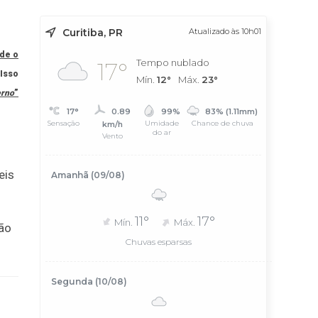
Curitiba, PR
Atualizado às 10h01
de o
Tempo nublado
17°
Isso
Mín.
12°
Máx.
23°
erno
”
17°
0.89
99%
83% (1.11mm)
Sensação
Umidade
Chance de chuva
km/h
do ar
Vento
eis
Amanhã (09/08)
11°
17°
Mín.
Máx.
ão
Chuvas esparsas
Segunda (10/08)