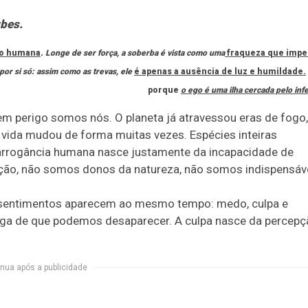
ubes.
ão humana
. Longe de ser força, a soberba é vista como uma
fraqueza que impe
por si só: assim como as trevas, ele
é apenas a ausência de luz e humildade.
porque
o ego é uma ilha cercada pelo inf
em perigo somos nós. O planeta já atravessou eras de fogo,
 vida mudou de forma muitas vezes. Espécies inteiras
 arrogância humana nasce justamente da incapacidade de
ação, não somos donos da natureza, não somos indispensáv
s sentimentos aparecem ao mesmo tempo: medo, culpa e
iga de que podemos desaparecer. A culpa nasce da percepç
nua após a publicidade