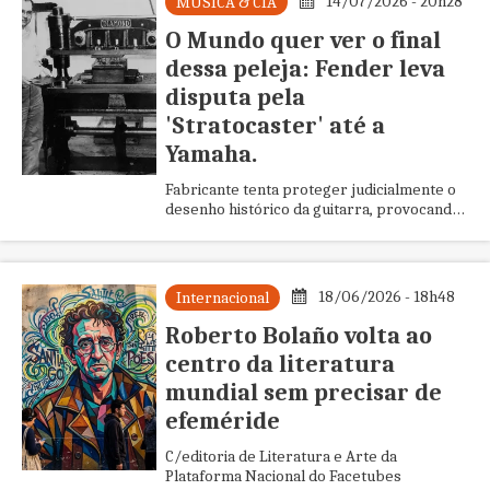
14/07/2026 - 20h28
MUSICA & CIA
O Mundo quer ver o final
dessa peleja: Fender leva
disputa pela
'Stratocaster' até a
Yamaha.
Fabricante tenta proteger judicialmente o
desenho histórico da guitarra, provocando
reação sobre concorrência, preços e
liberdade de criação
18/06/2026 - 18h48
Internacional
Roberto Bolaño volta ao
centro da literatura
mundial sem precisar de
efeméride
C/editoria de Literatura e Arte da
Plataforma Nacional do Facetubes