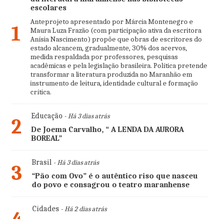
escolares
Anteprojeto apresentado por Márcia Montenegro e
1
Maura Luza Frazão (com participação ativa da escritora
Anísia Nascimento) propõe que obras de escritores do
estado alcancem, gradualmente, 30% dos acervos,
medida respaldada por professores, pesquisas
acadêmicas e pela legislação brasileira. Política pretende
transformar a literatura produzida no Maranhão em
instrumento de leitura, identidade cultural e formação
crítica.
Educação
- Há 3 dias atrás
2
De Joema Carvalho, “ A LENDA DA AURORA
BOREAL”
Brasil
- Há 3 dias atrás
3
“Pão com Ovo” é o autêntico riso que nasceu
do povo e consagrou o teatro maranhense
Cidades
- Há 2 dias atrás