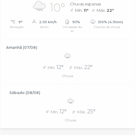
10°
Chuvas esparsas
Mín.
11°
Máx.
22°
9°
2.05 km/h
93%
100% (4.11mm)
Sensação
Vento
Umidade do
Chance de chuva
ar
Amanhã (07/08)
12°
22°
Mín.
Máx.
Chuva
Sábado (08/08)
12°
25°
Mín.
Máx.
Chuva