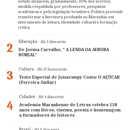
estado alcancem, gradualmente, 30% dos acervos,
medida respaldada por professores, pesquisas
acadêmicas e pela legislação brasileira. Política pretende
transformar a literatura produzida no Maranhão em
instrumento de leitura, identidade cultural e formação
crítica.
Educação
- Há 5 dias atrás
2
De Joema Carvalho, “ A LENDA DA AURORA
BOREAL”
Cultura
- Há 17 horas atrás
3
Texto Especial de Joizacawpy Costa: O AÇÚCAR
(Ferreira Gullar)
Cidades
- Há 4 dias atrás
4
Academia Maranhense de Letras celebra 118
anos com livros, cinema, poesia e homenagem
a formadores de leitores
Brasil
- Há 5 dias atrás