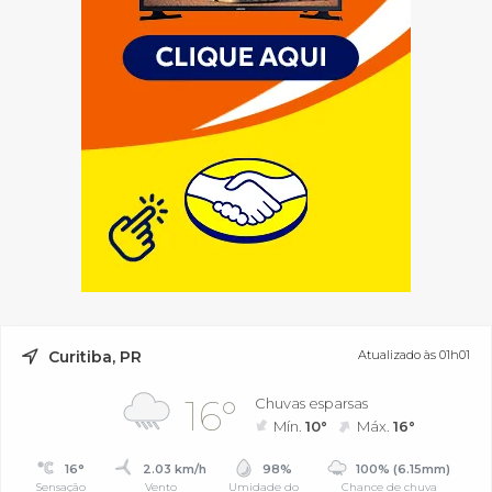
Curitiba, PR
Atualizado às 01h01
16°
Chuvas esparsas
Mín.
10°
Máx.
16°
16°
2.03 km/h
98%
100% (6.15mm)
Sensação
Vento
Umidade do
Chance de chuva