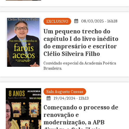
filho, a apreensão pela fragilidade dos
entes queridos”.
08/03/2025 - 16h18
EXCLUSIVO
Um pequeno trecho do
capítulo I do livro inédito
do empresário e escritor
Clélio Silveira Filho
Convidado especial da Academia Poética
Brasileira.
Sala Augusto Cassas
19/04/2024 - 12h13
Começando o processo de
renovação e
modernização, a APB