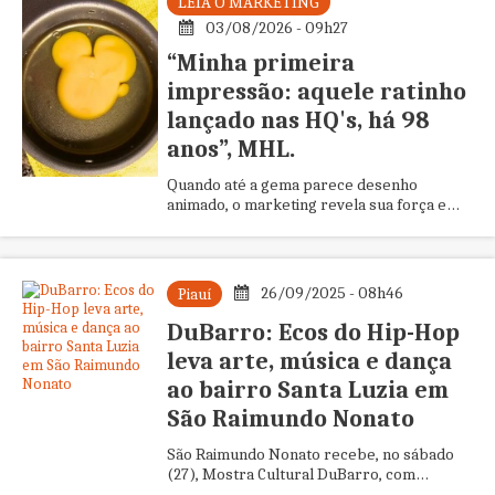
LEIA O MARKETING
03/08/2026 - 09h27
“Minha primeira
impressão: aquele ratinho
lançado nas HQ's, há 98
anos”, MHL.
Quando até a gema parece desenho
animado, o marketing revela sua força e
mostra que já não vende apenas produtos,
treina nossos olhos desde a infância até o
café matinal, quando adulto.
26/09/2025 - 08h46
Piauí
DuBarro: Ecos do Hip-Hop
leva arte, música e dança
ao bairro Santa Luzia em
São Raimundo Nonato
São Raimundo Nonato recebe, no sábado
(27), Mostra Cultural DuBarro, com
Mutirão de Graffiti, apresentações