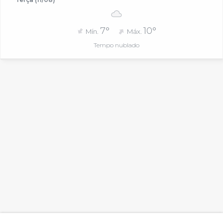
7°
10°
Mín.
Máx.
Tempo nublado