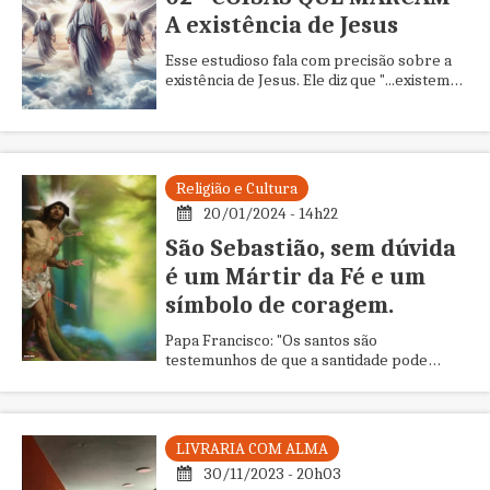
A existência de Jesus
Esse estudioso fala com precisão sobre a
existência de Jesus. Ele diz que "...existem
mais provas da existência de Jesus que de
Platão e outros filósofos. Além disso,
completa: "...vários autores pagãos que
testemunharam a existência de Jesus".
Religião e Cultura
20/01/2024 - 14h22
São Sebastião, sem dúvida
é um Mártir da Fé e um
símbolo de coragem.
Papa Francisco: "Os santos são
testemunhos de que a santidade pode
emergir em nossas vidas, apesar de nossas
imperfeições e pecados"
LIVRARIA COM ALMA
30/11/2023 - 20h03