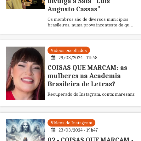
divulga a Sala "Luis
Augusto Cassas"
Os membros são de diversos municípios
brasileiros, numa prova inconteste de que
a APB tem incentivado a unificação da
cultural da Nação.
Vídeos escolhidos
29/03/2024 - 11h48
COISAS QUE MARCAM: as
mulheres na Academia
Brasileira de Letras?
Recuperado do Instagram, conta: maresanz
Vídeos do Instagram
23/03/2024 - 19h47
02 - COISAS QUE MARCAM -