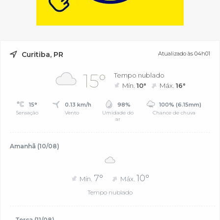
Curitiba, PR
Atualizado às 04h01
15°
Tempo nublado
Mín.
10°
Máx.
16°
15°
0.13 km/h
98%
100% (6.15mm)
Sensação
Vento
Umidade do
Chance de chuva
ar
Amanhã (10/08)
7°
10°
Mín.
Máx.
Tempo nublado
Terça (11/08)