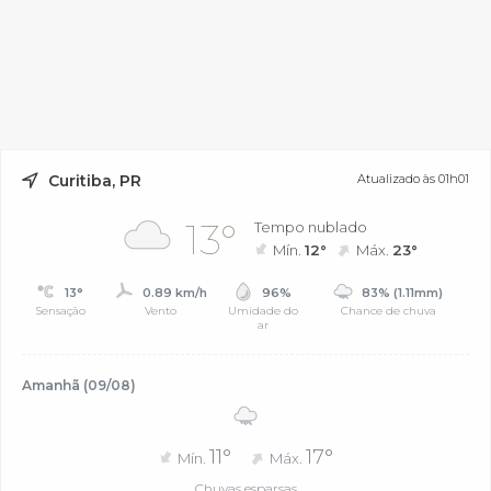
Curitiba, PR
Atualizado às 01h01
13°
Tempo nublado
Mín.
12°
Máx.
23°
13°
0.89 km/h
96%
83% (1.11mm)
Sensação
Vento
Umidade do
Chance de chuva
ar
Amanhã (09/08)
11°
17°
Mín.
Máx.
Chuvas esparsas