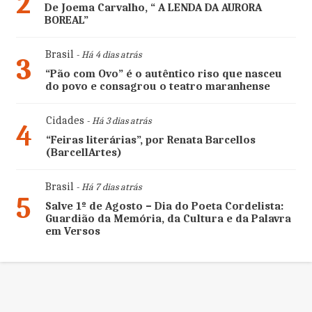
2
De Joema Carvalho, “ A LENDA DA AURORA
BOREAL”
Brasil
- Há 4 dias atrás
3
“Pão com Ovo” é o autêntico riso que nasceu
do povo e consagrou o teatro maranhense
Cidades
- Há 3 dias atrás
4
“Feiras literárias”, por Renata Barcellos
(BarcellArtes)
Brasil
- Há 7 dias atrás
5
Salve 1º de Agosto – Dia do Poeta Cordelista:
Guardião da Memória, da Cultura e da Palavra
em Versos