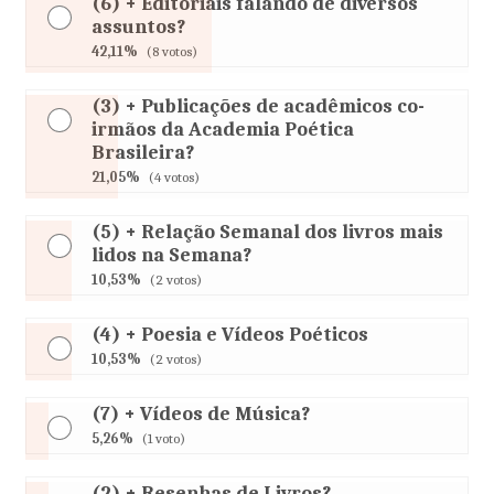
(6) + Editoriais falando de diversos
assuntos?
42,11%
(8 votos)
(3) + Publicações de acadêmicos co-
irmãos da Academia Poética
Brasileira?
21,05%
(4 votos)
(5) + Relação Semanal dos livros mais
lidos na Semana?
10,53%
(2 votos)
(4) + Poesia e Vídeos Poéticos
10,53%
(2 votos)
(7) + Vídeos de Música?
5,26%
(1 voto)
(2) + Resenhas de Livros?