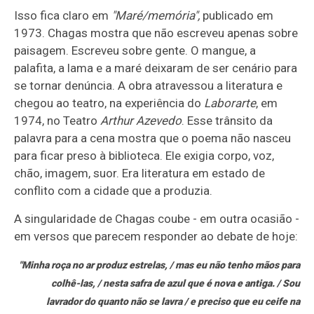
Isso fica claro em
"Maré/memória",
publicado em
1973. Chagas mostra que não escreveu apenas sobre
paisagem. Escreveu sobre gente. O mangue, a
palafita, a lama e a maré deixaram de ser cenário para
se tornar denúncia. A obra atravessou a literatura e
chegou ao teatro, na experiência do
Laborarte
, em
1974, no Teatro
Arthur Azevedo
. Esse trânsito da
palavra para a cena mostra que o poema não nasceu
para ficar preso à biblioteca. Ele exigia corpo, voz,
chão, imagem, suor. Era literatura em estado de
conflito com a cidade que a produzia.
A singularidade de Chagas coube - em outra ocasião -
em versos que parecem responder ao debate de hoje:
"Minha roça no ar produz estrelas, / mas eu não tenho mãos para
colhê-las, / nesta safra de azul que é nova e antiga. / Sou
lavrador do quanto não se lavra / e preciso que eu ceife na