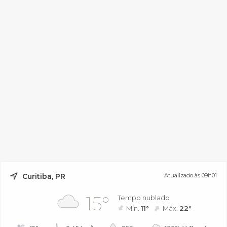
Curitiba, PR
Atualizado às 09h01
15°
Tempo nublado
Mín.
11°
Máx.
22°