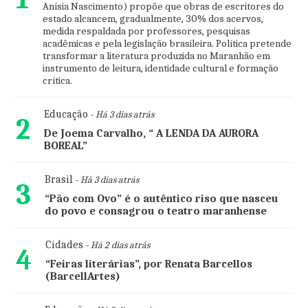
Anísia Nascimento) propõe que obras de escritores do
estado alcancem, gradualmente, 30% dos acervos,
medida respaldada por professores, pesquisas
acadêmicas e pela legislação brasileira. Política pretende
transformar a literatura produzida no Maranhão em
instrumento de leitura, identidade cultural e formação
crítica.
Educação
- Há 3 dias atrás
2
De Joema Carvalho, “ A LENDA DA AURORA
BOREAL”
Brasil
- Há 3 dias atrás
3
“Pão com Ovo” é o autêntico riso que nasceu
do povo e consagrou o teatro maranhense
Cidades
- Há 2 dias atrás
4
“Feiras literárias”, por Renata Barcellos
(BarcellArtes)