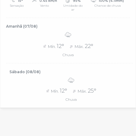
15°
0.45 km/h
95%
100% (4.11mm)
Sensação
Vento
Umidade do
Chance de chuva
ar
Amanhã (07/08)
12°
22°
Mín.
Máx.
Chuva
Sábado (08/08)
12°
25°
Mín.
Máx.
Chuva