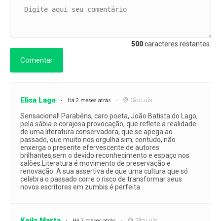
500
caracteres restantes.
Comentar
Elisa Lago
São Luís
Há 2 meses atrás
Sensacional! Parabéns, caro poeta, João Batista do Lago,
pela sábia e corajosa provocação, que reflete a realidade
de uma literatura conservadora, que se apega ao
passado, que muito nos orgulha sim; contudo, não
enxerga o presente efervescente de autores
brilhantes,sem o devido reconhecimento e espaço nos
salões.Literatura é movimento de preservação e
renovação. A sua assertiva de que uma cultura que só
celebra o passado corre o risco de transformar seus
novos escritores em zumbis é perfeita.
Keila Marta
São Luís
Há 2 meses atrás