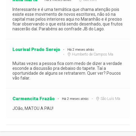
Interessante e é uma temática que chama atenção pois
existe esse movimento de novos escritores, não só na
capital mas pelos interiores aqui no Maranhão e é preciso
ficar observando o que está sendo desenhado, que frutos
nascerão daí. Parabéns ao confrade JB do Lago.
Lourival Prado Serejo
Há 2 meses atrás
Humberto de Campos Ma
Muitas vezes a pessoa fica com medo de dizer a verdade
esconde a discussão pra debaixo do tapete. Taí a
oportunidade de alguns se retratarem. Quer ver? Poucos
vão falar.
Carmencita Frazão
São Luís Ma
Há 2 meses atrás
JOão, MATOU A PAU!