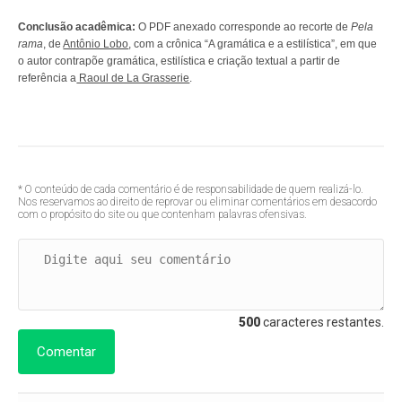
Conclusão acadêmica:
O PDF anexado corresponde ao recorte de
Pela
rama
, de
Antônio Lobo
, com a crônica “A gramática e a estilística”, em que
o autor contrapõe gramática, estilística e criação textual a partir de
referência a
Raoul de La Grasserie
.
* O conteúdo de cada comentário é de responsabilidade de quem realizá-lo.
Nos reservamos ao direito de reprovar ou eliminar comentários em desacordo
com o propósito do site ou que contenham palavras ofensivas.
500
caracteres restantes.
Comentar