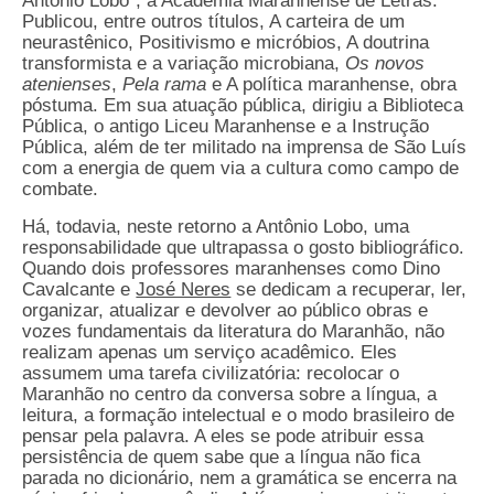
Antônio Lobo”, a Academia Maranhense de Letras.
Publicou, entre outros títulos, A carteira de um
neurastênico, Positivismo e micróbios, A doutrina
transformista e a variação microbiana,
Os novos
atenienses
,
Pela rama
e A política maranhense, obra
póstuma. Em sua atuação pública, dirigiu a Biblioteca
Pública, o antigo Liceu Maranhense e a Instrução
Pública, além de ter militado na imprensa de São Luís
com a energia de quem via a cultura como campo de
combate.
Há, todavia, neste retorno a Antônio Lobo, uma
responsabilidade que ultrapassa o gosto bibliográfico.
Quando dois professores maranhenses como Dino
Cavalcante e
José Neres
se dedicam a recuperar, ler,
organizar, atualizar e devolver ao público obras e
vozes fundamentais da literatura do Maranhão, não
realizam apenas um serviço acadêmico. Eles
assumem uma tarefa civilizatória: recolocar o
Maranhão no centro da conversa sobre a língua, a
leitura, a formação intelectual e o modo brasileiro de
pensar pela palavra. A eles se pode atribuir essa
persistência de quem sabe que a língua não fica
parada no dicionário, nem a gramática se encerra na