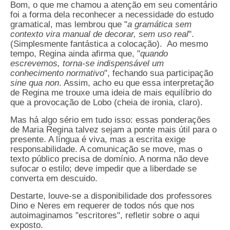
Bom, o que me chamou a atenção em seu comentário
foi a forma dela reconhecer a necessidade do estudo
gramatical, mas lembrou que "
a gramática sem
contexto vira manual de decorar, sem uso real
".
(Simplesmente fantástica a colocação).
Ao mesmo
tempo, Regina ainda afirma que, "
quando
escrevemos, torna-se indispensável um
conhecimento normativo
", fechando sua participação
sine qua non
. Assim, acho eu que essa interpretação
de Regina me trouxe uma ideia de mais equilíbrio do
que a provocação de Lobo (cheia de ironia, claro).
Mas há algo sério em tudo isso: essas ponderações
de Maria Regina talvez sejam a ponte mais útil para o
presente. A língua é viva, mas a escrita exige
responsabilidade. A comunicação se move, mas o
texto público precisa de domínio. A norma não deve
sufocar o estilo; deve impedir que a liberdade se
converta em descuido.
Destarte, louve-se a disponibilidade dos professores
Dino e Neres em requerer de todos nós que nos
autoimaginamos "escritores", refletir sobre o aqui
exposto.