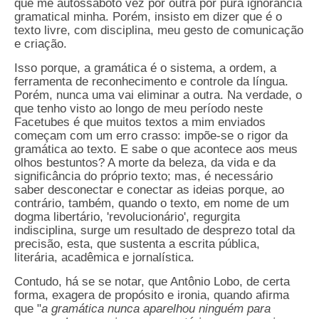
que me autossaboto vez por outra por pura ignorância
gramatical minha. Porém, insisto em dizer que é o
texto livre, com disciplina, meu gesto de comunicação
e criação.
Isso porque, a gramática é o sistema, a ordem, a
ferramenta de reconhecimento e controle da língua.
Porém, nunca uma vai eliminar a outra. Na verdade, o
que tenho visto ao longo de meu período neste
Facetubes é que muitos textos a mim enviados
começam com um erro crasso: impõe-se o rigor da
gramática ao texto. E sabe o que acontece aos meus
olhos bestuntos? A morte da beleza, da vida e da
significância do próprio texto; mas, é necessário
saber desconectar e conectar as ideias porque, ao
contrário, também, quando o texto, em nome de um
dogma libertário, 'revolucionário', regurgita
indisciplina, surge um resultado de desprezo total da
precisão, esta, que sustenta a escrita pública,
literária, acadêmica e jornalística.
Contudo, há se se notar, que Antônio Lobo, de certa
forma, exagera de propósito e ironia, quando afirma
que "
a gramática nunca aparelhou ninguém para