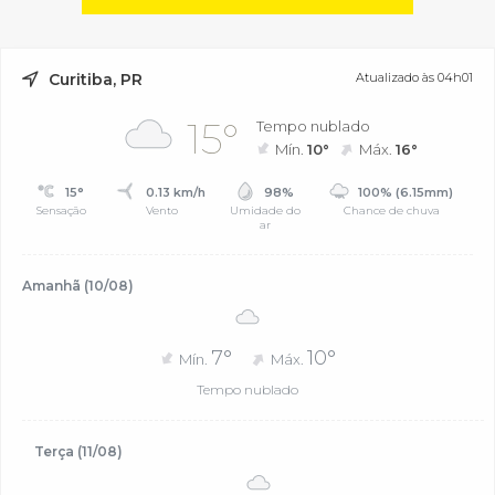
Curitiba, PR
Atualizado às 04h01
15°
Tempo nublado
Mín.
10°
Máx.
16°
15°
0.13 km/h
98%
100% (6.15mm)
Sensação
Vento
Umidade do
Chance de chuva
ar
Amanhã (10/08)
7°
10°
Mín.
Máx.
Tempo nublado
Terça (11/08)