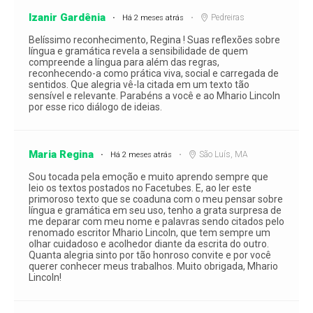
Izanir Gardênia
Pedreiras
Há 2 meses atrás
Belíssimo reconhecimento, Regina ! Suas reflexões sobre
língua e gramática revela a sensibilidade de quem
compreende a língua para além das regras,
reconhecendo-a como prática viva, social e carregada de
sentidos. Que alegria vê-la citada em um texto tão
sensível e relevante. Parabéns a você e ao Mhario Lincoln
por esse rico diálogo de ideias.
Maria Regina
São Luís, MA
Há 2 meses atrás
Sou tocada pela emoção e muito aprendo sempre que
leio os textos postados no Facetubes. E, ao ler este
primoroso texto que se coaduna com o meu pensar sobre
língua e gramática em seu uso, tenho a grata surpresa de
me deparar com meu nome e palavras sendo citados pelo
renomado escritor Mhario Lincoln, que tem sempre um
olhar cuidadoso e acolhedor diante da escrita do outro.
Quanta alegria sinto por tão honroso convite e por você
querer conhecer meus trabalhos. Muito obrigada, Mhario
Lincoln!