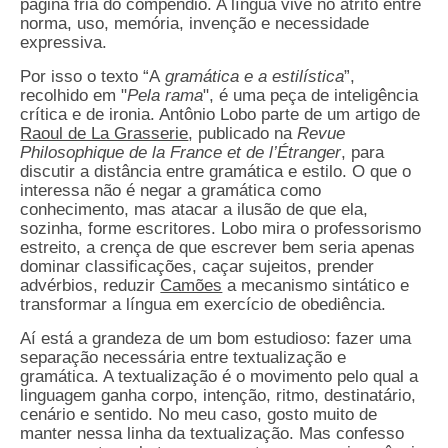
página fria do compêndio. A língua vive no atrito entre
norma, uso, memória, invenção e necessidade
expressiva.
Por isso o texto “A
gramática e a estilística
”,
recolhido em "
Pela rama
", é uma peça de inteligência
crítica e de ironia. Antônio Lobo parte de um artigo de
Raoul de La Grasserie
, publicado na
Revue
Philosophique de la France et de l’Étranger
, para
discutir a distância entre gramática e estilo. O que o
interessa não é negar a gramática como
conhecimento, mas atacar a ilusão de que ela,
sozinha, forme escritores. Lobo mira o professorismo
estreito, a crença de que escrever bem seria apenas
dominar classificações, caçar sujeitos, prender
advérbios, reduzir
Camões
a mecanismo sintático e
transformar a língua em exercício de obediência.
Aí está a grandeza de um bom estudioso: fazer uma
separação necessária entre textualização e
gramática. A textualização é o movimento pelo qual a
linguagem ganha corpo, intenção, ritmo, destinatário,
cenário e sentido. No meu caso, gosto muito de
manter nessa linha da textualização. Mas confesso