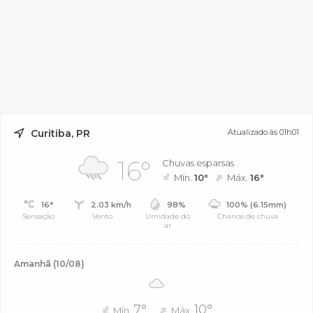
Curitiba, PR
Atualizado às 01h01
16°
Chuvas esparsas
Mín.
10°
Máx.
16°
16°
2.03 km/h
98%
100% (6.15mm)
Sensação
Vento
Umidade do
Chance de chuva
ar
Amanhã (10/08)
7°
10°
Mín.
Máx.