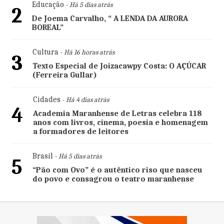
Educação
- Há 5 dias atrás
2
De Joema Carvalho, “ A LENDA DA AURORA
BOREAL”
Cultura
- Há 16 horas atrás
3
Texto Especial de Joizacawpy Costa: O AÇÚCAR
(Ferreira Gullar)
Cidades
- Há 4 dias atrás
4
Academia Maranhense de Letras celebra 118
anos com livros, cinema, poesia e homenagem
a formadores de leitores
Brasil
- Há 5 dias atrás
5
“Pão com Ovo” é o autêntico riso que nasceu
do povo e consagrou o teatro maranhense