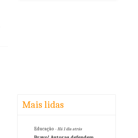
s
a
Mais lidas
Educação
- Há 1 dia atrás
Bravo! Autoras defendem