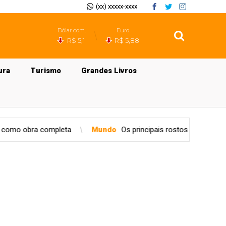
(xx) xxxxx-xxxx
Dólar com.
Euro
R$ 5,1
R$ 5,88
ura
Turismo
Grandes Livros
ndo
Os principais rostos do amor. Em qual desses tipos você se e