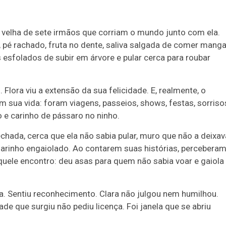
ais velha de sete irmãos que corriam o mundo junto com ela.
ra, pé rachado, fruta no dente, saliva salgada de comer mang
 esfolados de subir em árvore e pular cerca para roubar
 Flora viu a extensão da sua felicidade. E, realmente, o
 sua vida: foram viagens, passeios, shows, festas, sorriso
e carinho de pássaro no ninho.
chada, cerca que ela não sabia pular, muro que não a deixav
sarinho engaiolado. Ao contarem suas histórias, percebera
uele encontro: deu asas para quem não sabia voar e gaiola
lta. Sentiu reconhecimento. Clara não julgou nem humilhou.
e que surgiu não pediu licença. Foi janela que se abriu