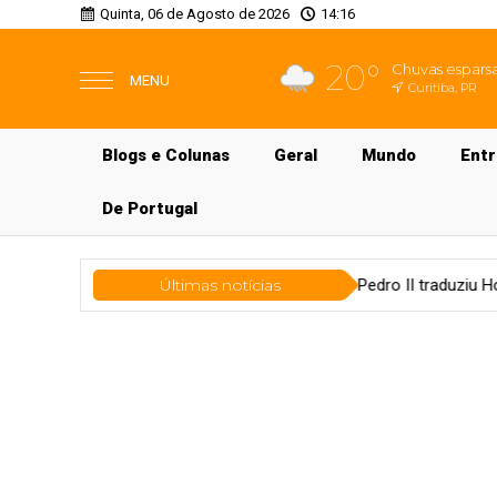
Quinta, 06 de Agosto de 2026
14:16
20°
Chuvas espars
MENU
Curitiba, PR
Blogs e Colunas
Geral
Mundo
Ent
De Portugal
Mundo
Dom Pedro II traduziu Homero entre o Império e o exíli
Últimas notícias