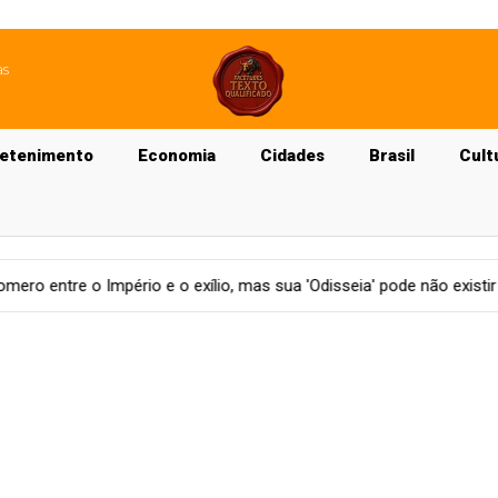
as
retenimento
Economia
Cidades
Brasil
Cult
o, mas sua 'Odisseia' pode não existir como obra completa
Mu