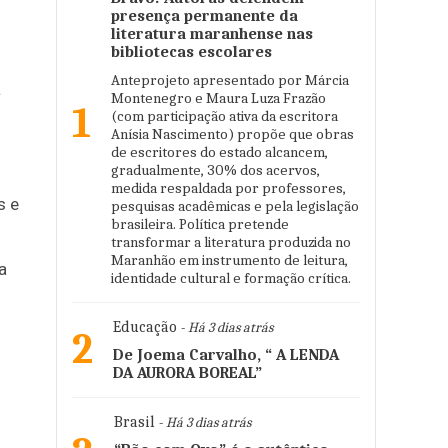
presença permanente da
literatura maranhense nas
bibliotecas escolares
Anteprojeto apresentado por Márcia
a
Montenegro e Maura Luza Frazão
1
(com participação ativa da escritora
Anísia Nascimento) propõe que obras
de escritores do estado alcancem,
gradualmente, 30% dos acervos,
medida respaldada por professores,
s e
pesquisas acadêmicas e pela legislação
brasileira. Política pretende
transformar a literatura produzida no
Maranhão em instrumento de leitura,
a
identidade cultural e formação crítica.
m
Educação
- Há 3 dias atrás
2
De Joema Carvalho, “ A LENDA
DA AURORA BOREAL”
Brasil
- Há 3 dias atrás