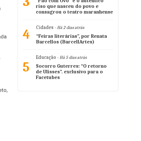
3
“Pão com Ovo” é o autêntico
riso que nasceu do povo e
a
consagrou o teatro maranhense
Cidades
- Há 2 dias atrás
4
“Feiras literárias”, por Renata
ada
Barcellos (BarcellArtes)
,
Educação
- Há 5 dias atrás
5
Socorro Guterres: “O retorno
de Ulisses”. exclusivo para o
Facetubes
eto,