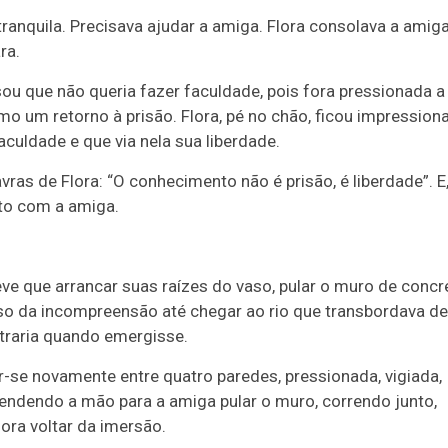
ranquila. Precisava ajudar a amiga. Flora consolava a amig
ra.
ou que não queria fazer faculdade, pois fora pressionada a
mo um retorno à prisão. Flora, pé no chão, ficou impression
culdade e que via nela sua liberdade.
vras de Flora: “O conhecimento não é prisão, é liberdade”. E
nto com a amiga.
ve que arrancar suas raízes do vaso, pular o muro de concr
enso da incompreensão até chegar ao rio que transbordava de
traria quando emergisse.
r-se novamente entre quatro paredes, pressionada, vigiada,
tendendo a mão para a amiga pular o muro, correndo junto,
ora voltar da imersão.