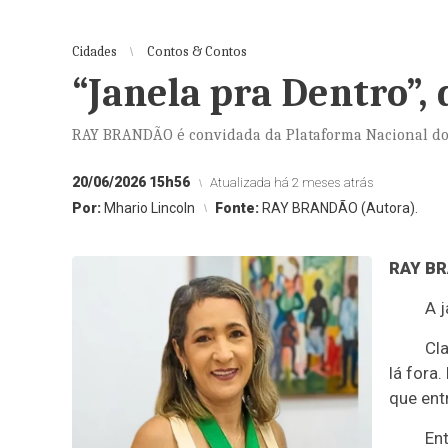
Cidades
Contos & Contos
“Janela pra Dentro”
RAY BRANDÃO é convidada da Plataforma Nacional do
20/06/2026 15h56
Atualizada há 2 meses atrás
Por:
Mhario Lincoln
Fonte:
RAY BRANDÃO (Autora).
RAY B
A j
Cl
lá fora
que ent
En