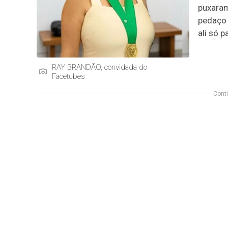
puxaram
pedaço 
ali só p
RAY BRANDÃO, convidada do
Facetubes
Conti