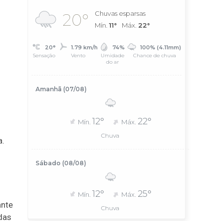
Chuvas esparsas
20°
Mín.
11°
Máx.
22°
20°
1.79 km/h
74%
100% (4.11mm)
Sensação
Vento
Umidade
Chance de chuva
do ar
Amanhã (07/08)
12°
22°
Mín.
Máx.
Chuva
a.
Sábado (08/08)
12°
25°
Mín.
Máx.
ante
Chuva
das