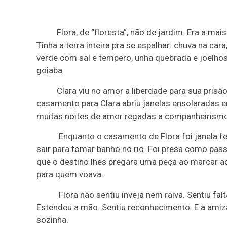
Flora, de “floresta”, não de jardim. Era a m
Tinha a terra inteira pra se espalhar: chuva na ca
verde com sal e tempero, unha quebrada e joelhos
goiaba.
Clara viu no amor a liberdade para sua prisão.
casamento para Clara abriu janelas ensolaradas em
muitas noites de amor regadas a companheirismo 
Enquanto o casamento de Flora foi janela fe
sair para tomar banho no rio. Foi presa como pas
que o destino lhes pregara uma peça ao marcar aq
para quem voava.
Flora não sentiu inveja nem raiva. Sentiu fa
Estendeu a mão. Sentiu reconhecimento. E a amizad
sozinha.