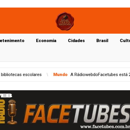
retenimento
Economia
Cidades
Brasil
Cult
Mundo
A RádiowebdoFacetubes está 24 horas no ar. Experiment