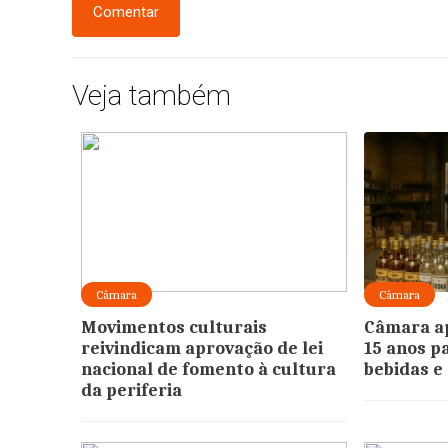
Comentar
Veja também
Câmara
Câmara
Movimentos culturais
Câmara ap
reivindicam aprovação de lei
15 anos p
nacional de fomento à cultura
bebidas e
da periferia