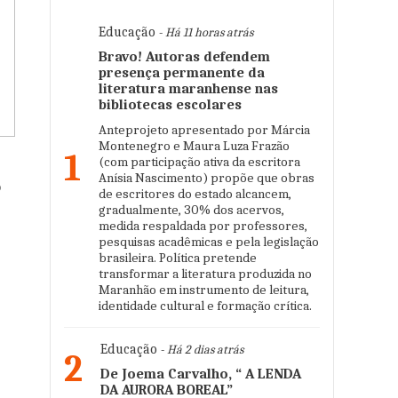
Educação
- Há 11 horas atrás
Bravo! Autoras defendem
presença permanente da
literatura maranhense nas
bibliotecas escolares
Anteprojeto apresentado por Márcia
Montenegro e Maura Luza Frazão
1
(com participação ativa da escritora
Anísia Nascimento) propõe que obras
o
de escritores do estado alcancem,
gradualmente, 30% dos acervos,
medida respaldada por professores,
pesquisas acadêmicas e pela legislação
brasileira. Política pretende
transformar a literatura produzida no
Maranhão em instrumento de leitura,
identidade cultural e formação crítica.
Educação
- Há 2 dias atrás
2
De Joema Carvalho, “ A LENDA
DA AURORA BOREAL”