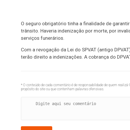
O seguro obrigatório tinha a finalidade de garant
trânsito. Haveria indenização por morte, por inv
serviços funerários.
Com a revogação da Lei do SPVAT (antigo DPVAT),
terão direito a indenizações. A cobrança do DPVAT
* O conteúdo de cada comentário é de responsabilidade de quem realizá-
propósito do site ou que contenham palavras ofensivas.