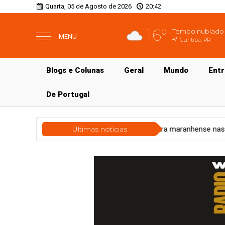
Quarta, 05 de Agosto de 2026
20:42
16°
Tempo nublado
MENU
Curitiba, PR
Blogs e Colunas
Geral
Mundo
Ent
De Portugal
rmanente da literatura maranhense nas bibliotecas escolares
Últimas notícias