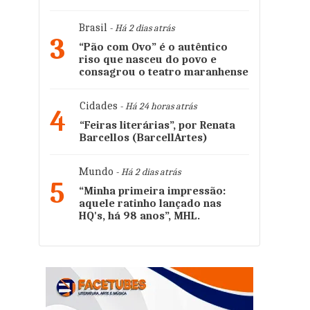
Brasil
- Há 2 dias atrás
3
“Pão com Ovo” é o autêntico
riso que nasceu do povo e
consagrou o teatro maranhense
Cidades
- Há 24 horas atrás
4
“Feiras literárias”, por Renata
Barcellos (BarcellArtes)
Mundo
- Há 2 dias atrás
5
“Minha primeira impressão:
aquele ratinho lançado nas
HQ's, há 98 anos”, MHL.