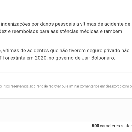
ir indenizações por danos pessoais a vítimas de acidente de
alidez e reembolsos para assistências médicas e também
 vítimas de acidentes que não tiverem seguro privado não
 foi extinta em 2020, no governo de Jair Bolsonaro.
lo. Nos reservamos ao direito de reprovar ou eliminar comentários em desacordo com o
500
caracteres restan