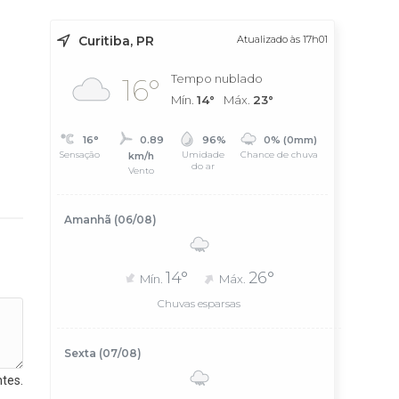
Curitiba, PR
Atualizado às 17h01
Tempo nublado
16°
Mín.
14°
Máx.
23°
16°
0.89
96%
0% (0mm)
Sensação
Umidade
Chance de chuva
km/h
do ar
Vento
Amanhã (06/08)
14°
26°
Mín.
Máx.
Chuvas esparsas
Sexta (07/08)
tes.