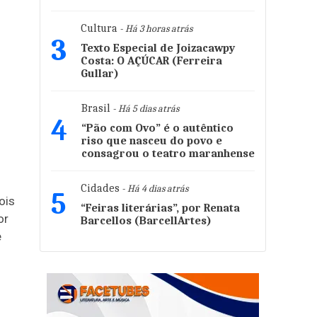
Cultura
- Há 3 horas atrás
3
Texto Especial de Joizacawpy
Costa: O AÇÚCAR (Ferreira
Gullar)
Brasil
- Há 5 dias atrás
4
“Pão com Ovo” é o autêntico
riso que nasceu do povo e
consagrou o teatro maranhense
Cidades
- Há 4 dias atrás
5
ois
“Feiras literárias”, por Renata
or
Barcellos (BarcellArtes)
e