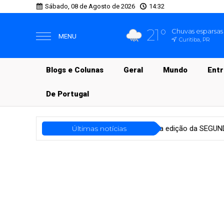
Sábado, 08 de Agosto de 2026
14:32
21°
Chuvas esparsas
MENU
Curitiba, PR
Blogs e Colunas
Geral
Mundo
Ent
De Portugal
Brasil
Mais uma edição da SEGUNDA POÉTICA. Tem estreia: Ozil
Últimas notícias