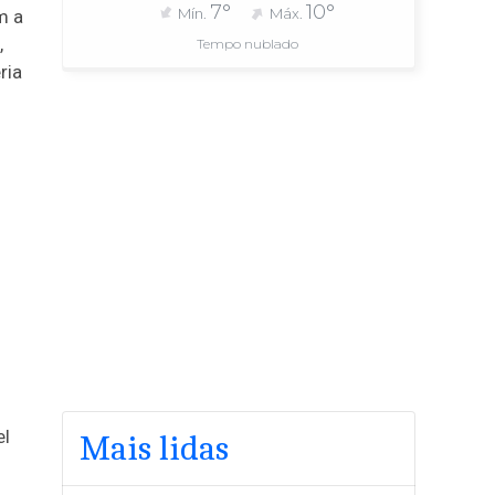
7°
10°
Mín.
Máx.
m a
,
Tempo nublado
ria
s
el
Mais lidas