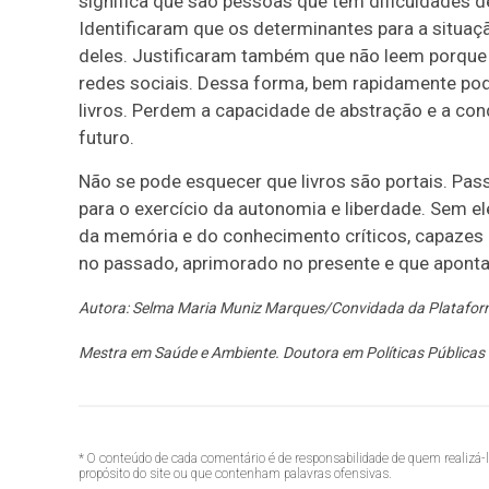
significa que são pessoas que tem dificuldades de
Identificaram que os determinantes para a situaçã
deles. Justificaram também que não leem porque
redes sociais. Dessa forma, bem rapidamente po
livros. Perdem a capacidade de abstração e a cond
futuro.
Não se pode esquecer que livros são portais. Pas
para o exercício da autonomia e liberdade. Sem e
da memória e do conhecimento críticos, capazes 
no passado, aprimorado no presente e que aponta
Autora: Selma Maria Muniz Marques/Convidada da Platafor
Mestra em Saúde e Ambiente. Doutora em Políticas Públicas
* O conteúdo de cada comentário é de responsabilidade de quem realizá-
propósito do site ou que contenham palavras ofensivas.