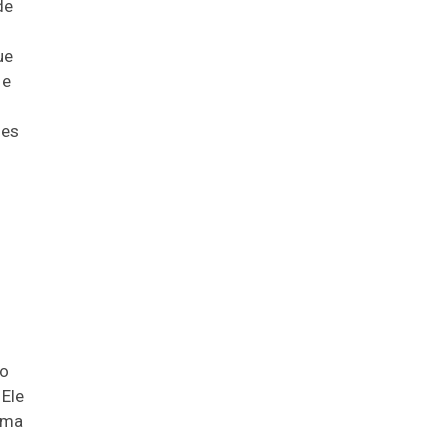
de
ue
 e
des
do
 Ele
uma