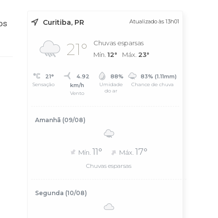
Curitiba, PR
Atualizado às 13h01
os
Chuvas esparsas
21°
Mín.
12°
Máx.
23°
21°
4.92
88%
83% (1.11mm)
Sensação
Umidade
Chance de chuva
km/h
do ar
Vento
Amanhã (09/08)
11°
17°
Mín.
Máx.
Chuvas esparsas
Segunda (10/08)