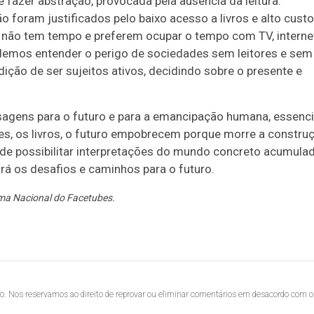
 fazer abstração, provocada pela ausência da leitura.
o foram justificados pelo baixo acesso a livros e alto custo
 não tem tempo e preferem ocupar o tempo com TV, interne
demos entender o perigo de sociedades sem leitores e sem
ição de ser sujeitos ativos, decidindo sobre o presente e
sagens para o futuro e para a emancipação humana, essenci
les, os livros, o futuro empobrecem porque morre a constru
de possibilitar interpretações do mundo concreto acumula
rá os desafios e caminhos para o futuro.
ma Nacional do Facetubes.
lo. Nos reservamos ao direito de reprovar ou eliminar comentários em desacordo com o