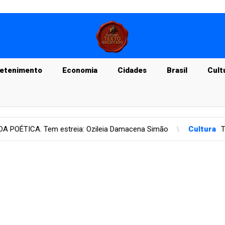
retenimento
Economia
Cidades
Brasil
Cult
eia Damacena Simão
Cultura
Texto Especial de Joizacawpy C