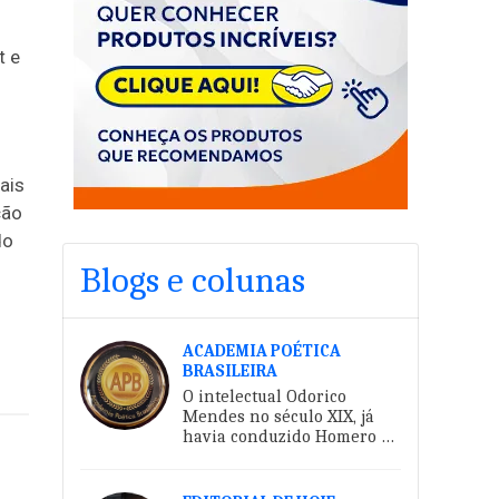
t e
ais
ção
do
Blogs e colunas
ACADEMIA POÉTICA
BRASILEIRA
O intelectual Odorico
Mendes no século XIX, já
havia conduzido Homero ao
território da língua
portuguesa