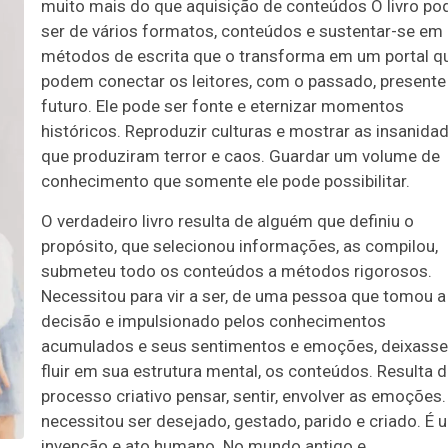
muito mais do que aquisição de conteúdos O livro po
ser de vários formatos, conteúdos e sustentar-se em
métodos de escrita que o transforma em um portal q
podem conectar os leitores, com o passado, presente
futuro. Ele pode ser fonte e eternizar momentos
históricos. Reproduzir culturas e mostrar as insanida
que produziram terror e caos. Guardar um volume de
conhecimento que somente ele pode possibilitar.
O verdadeiro livro resulta de alguém que definiu o
propósito, que selecionou informações, as compilou,
submeteu todo os conteúdos a métodos rigorosos.
Necessitou para vir a ser, de uma pessoa que tomou a
decisão e impulsionado pelos conhecimentos
acumulados e seus sentimentos e emoções, deixasse
fluir em sua estrutura mental, os conteúdos. Resulta 
processo criativo pensar, sentir, envolver as emoções.
necessitou ser desejado, gestado, parido e criado. É 
invenção e ato humano. No mundo antigo e