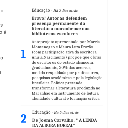
s
to
Educação
- Há 3 dias atrás
Bravo! Autoras defendem
presença permanente da
as
literatura maranhense nas
o é
bibliotecas escolares
Anteprojeto apresentado por Márcia
Montenegro e Maura Luza Frazão
1
(com participação ativa da escritora
Anísia Nascimento) propõe que obras
do
de escritores do estado alcancem,
gradualmente, 30% dos acervos,
s.
medida respaldada por professores,
pesquisas acadêmicas e pela legislação
brasileira. Política pretende
transformar a literatura produzida no
Maranhão em instrumento de leitura,
identidade cultural e formação crítica.
Educação
- Há 5 dias atrás
2
De Joema Carvalho, “ A LENDA
DA AURORA BOREAL”