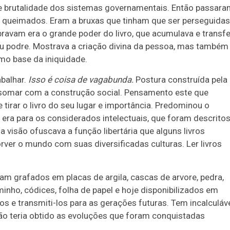
e brutalidade dos sistemas governamentais. Então passara
 queimados. Eram a bruxas que tinham que ser perseguidas
ravam era o grande poder do livro, que acumulava e transfe
ou podre. Mostrava a criação divina da pessoa, mas também
omo base da iniquidade.
abalhar.
Isso é coisa de vagabunda.
Postura construída pela
e somar com a construção social. Pensamento este que
tirar o livro do seu lugar e importância. Predominou o
, era para os considerados intelectuais, que foram descrito
 visão ofuscava a função libertária que alguns livros
rver o mundo com suas diversificadas culturas. Ler livros
oram grafados em placas de argila, cascas de arvore, pedra,
minho, códices, folha de papel e hoje disponibilizados em
s e transmiti-los para as gerações futuras. Tem incalculáv
não teria obtido as evoluções que foram conquistadas