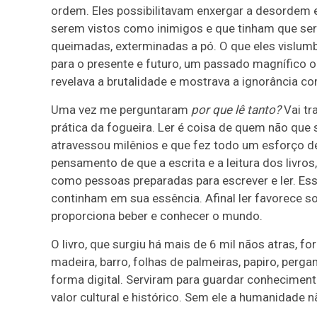
ordem. Eles possibilitavam enxergar a desordem 
serem vistos como inimigos e que tinham que ser
queimadas, exterminadas a pó. O que eles vislumb
para o presente e futuro, um passado magnífico 
revelava a brutalidade e mostrava a ignorância c
Uma vez me perguntaram
por que lê tanto?
Vai tr
prática da fogueira. Ler é coisa de quem não qu
atravessou milênios e que fez todo um esforço de 
pensamento de que a escrita e a leitura dos livros
como pessoas preparadas para escrever e ler. Essa
continham em sua essência. Afinal ler favorece so
proporciona beber e conhecer o mundo.
O livro, que surgiu há mais de 6 mil nãos atras, f
madeira, barro, folhas de palmeiras, papiro, perga
forma digital. Serviram para guardar conhecimento
valor cultural e histórico. Sem ele a humanidade 