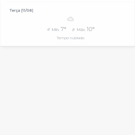
Terça (11/08)
7°
10°
Mín.
Máx.
Tempo nublado