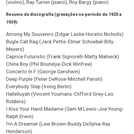
(violino), Ray Turner (piano), Roy Bargy (piano).
Resumo da discografia (gravações no período de 1920 a
1939):
Among My Souvenirs (Edgar Leslie-Horatio Nicholls)
Bugle Call Rag (Jack Pettis-Elmer Schoebel-Billy
Meyers)
Caprice Futuristic (Frank Signorelli-Matty Malneck)
China Boy (Phil Bouteljie-Dick Winfree)
Concerto In F (George Gershwin)
Deep Purple (Peter DeRose-Mitchell Parish)
Everybody Step (Irving Berlin)
Hallelluyah (Vincent Youmans-Clifford Grey-Leo
Robbins)
I Kiss Your Hand Madame (Sam M.Lewis-Joe Young-
Ralph Erwin)
I’m A Dreamer (Lew Brown-Buddy DeSylva-Ray
Henderson)