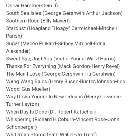
Oscar Hammerstein II)
South Sea Isles (George Gershwin-Arthur Jackson)
Southern Rose (Billy Mayerl)
Stardust (Hoagland “Hoagy” Carmichael-Mitchell
Parish)
Sugar (Maceo Pinkard-Sidney Mitchell-Edna
Alexander)
Sweet Sue, Just You (Victor Young-Will J.Harris)
Thanks For Everything (Mack Gordon-Henry Revel)
The Man I Love (George Gershwin-Ira Gershwin)
Wang Wang Blues (Henry Busse-BusterJohnson-Leo
Wood-Gus Mueller)
Way Down Yonder In New Orleans (Henry Creamer-
Turner Layton)
When Day Is Done (Dr. Robert Katscher)
Whispering (Richard H.Coburn-Vincent Rose-John
Schonberger)
Whiteman Stomp (Fats Waller-Jo Trent)