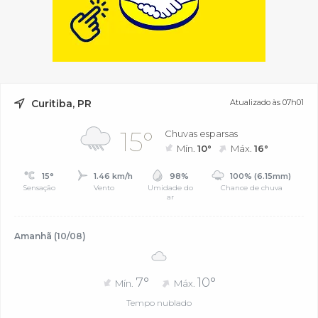
Curitiba, PR
Atualizado às 07h01
15°
Chuvas esparsas
Mín.
10°
Máx.
16°
15°
1.46 km/h
98%
100% (6.15mm)
Sensação
Vento
Umidade do
Chance de chuva
ar
Amanhã (10/08)
7°
10°
Mín.
Máx.
Tempo nublado