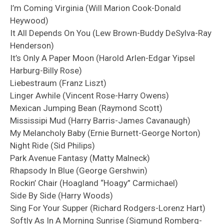
I’m Coming Virginia (Will Marion Cook-Donald
Heywood)
It All Depends On You (Lew Brown-Buddy DeSylva-Ray
Henderson)
It’s Only A Paper Moon (Harold Arlen-Edgar Yipsel
Harburg-Billy Rose)
Liebestraum (Franz Liszt)
Linger Awhile (Vincent Rose-Harry Owens)
Mexican Jumping Bean (Raymond Scott)
Mississipi Mud (Harry Barris-James Cavanaugh)
My Melancholy Baby (Ernie Burnett-George Norton)
Night Ride (Sid Philips)
Park Avenue Fantasy (Matty Malneck)
Rhapsody In Blue (George Gershwin)
Rockin’ Chair (Hoagland “Hoagy” Carmichael)
Side By Side (Harry Woods)
Sing For Your Supper (Richard Rodgers-Lorenz Hart)
Softly As In A Morning Sunrise (Sigmund Romberg-