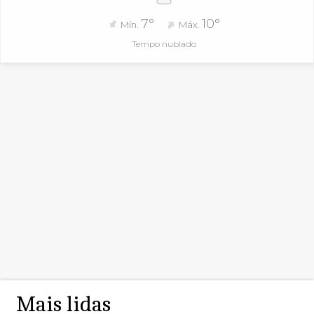
7°
10°
Mín.
Máx.
Tempo nublado
Mais lidas