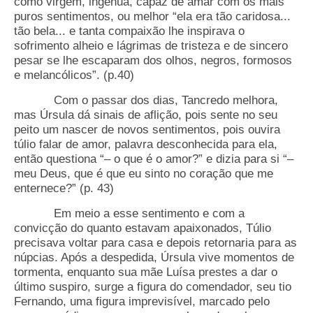
como virgem, ingênua, capaz de amar com os mais
puros sentimentos, ou melhor “ela era tão caridosa...
tão bela... e tanta compaixão lhe inspirava o
sofrimento alheio e lágrimas de tristeza e de sincero
pesar se lhe escaparam dos olhos, negros, formosos
e melancólicos”. (p.40)
Com o passar dos dias, Tancredo melhora,
mas Úrsula dá sinais de aflição, pois sente no seu
peito um nascer de novos sentimentos, pois ouvira
túlio falar de amor, palavra desconhecida para ela,
então questiona “– o que é o amor?” e dizia para si “–
meu Deus, que é que eu sinto no coração que me
enternece?” (p. 43)
Em meio a esse sentimento e com a
convicção do quanto estavam apaixonados, Túlio
precisava voltar para casa e depois retornaria para as
núpcias. Após a despedida, Úrsula vive momentos de
tormenta, enquanto sua mãe Luísa prestes a dar o
último suspiro, surge a figura do comendador, seu tio
Fernando, uma figura imprevisível, marcado pelo