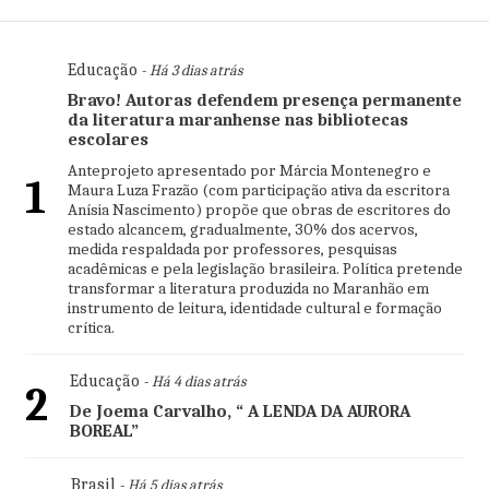
Educação
- Há 3 dias atrás
Bravo! Autoras defendem presença permanente
da literatura maranhense nas bibliotecas
escolares
Anteprojeto apresentado por Márcia Montenegro e
1
Maura Luza Frazão (com participação ativa da escritora
Anísia Nascimento) propõe que obras de escritores do
estado alcancem, gradualmente, 30% dos acervos,
medida respaldada por professores, pesquisas
acadêmicas e pela legislação brasileira. Política pretende
transformar a literatura produzida no Maranhão em
instrumento de leitura, identidade cultural e formação
crítica.
Educação
- Há 4 dias atrás
2
De Joema Carvalho, “ A LENDA DA AURORA
BOREAL”
Brasil
- Há 5 dias atrás