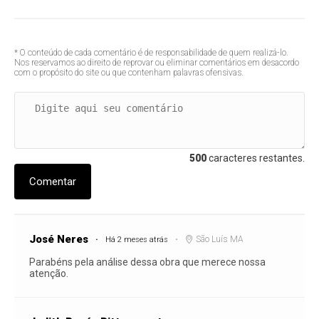
* O conteúdo de cada comentário é de responsabilidade de quem realizá-lo.
Nos reservamos ao direito de reprovar ou eliminar comentários em desacordo
com o propósito do site ou que contenham palavras ofensivas.
500
caracteres restantes.
Comentar
José Neres
São Luís MA
Há 2 meses atrás
Parabéns pela análise dessa obra que merece nossa
atenção.