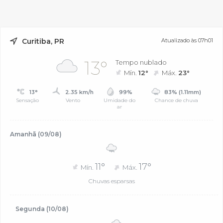
Curitiba, PR
Atualizado às 07h01
13°
Tempo nublado
Mín.
12°
Máx.
23°
13°
2.35 km/h
99%
83% (1.11mm)
Sensação
Vento
Umidade do
Chance de chuva
ar
Amanhã (09/08)
11°
17°
Mín.
Máx.
Chuvas esparsas
Segunda (10/08)