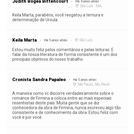
Judith Bogéa Bittencourt
Há 3 anos atrás
São Luís - MA
Keila Marta, parabéns, você resgatou a ternura e
determinação de Ursula.
Keila Marta
São Luís
Há 5 anos atrás
Estou muito feliz pelos comentários e pelas leituras. E
falar da nossa literatura de forma consistente é um dos
principais objetivos do nosso trabalho.
Cronista Sandra Papaleo
Há 5 anos atrás
São Paulo, São Paulo
A maneira como vc discorre verdadeiramente sobre o
romance de Firmina a coloca entre as mais especiais
resenhistas deste país. Muita gente que se diz
conhecedora da obra de Firmina, nunca escreveu algo tão
consistente e de conhecimento da obra. Estou feliz com
você e por você.