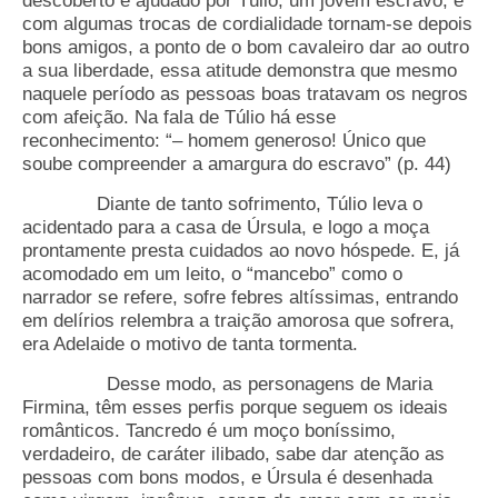
descoberto e ajudado por Túlio, um jovem escravo, e
com algumas trocas de cordialidade tornam-se depois
bons amigos, a ponto de o bom cavaleiro dar ao outro
a sua liberdade, essa atitude demonstra que mesmo
naquele período as pessoas boas tratavam os negros
com afeição. Na fala de Túlio há esse
reconhecimento: “– homem generoso! Único que
soube compreender a amargura do escravo” (p. 44)
Diante de tanto sofrimento, Túlio leva o
acidentado para a casa de Úrsula, e logo a moça
prontamente presta cuidados ao novo hóspede. E, já
acomodado em um leito, o “mancebo” como o
narrador se refere, sofre febres altíssimas, entrando
em delírios relembra a traição amorosa que sofrera,
era Adelaide o motivo de tanta tormenta.
Desse modo, as personagens de Maria
Firmina, têm esses perfis porque seguem os ideais
românticos. Tancredo é um moço boníssimo,
verdadeiro, de caráter ilibado, sabe dar atenção as
pessoas com bons modos, e Úrsula é desenhada