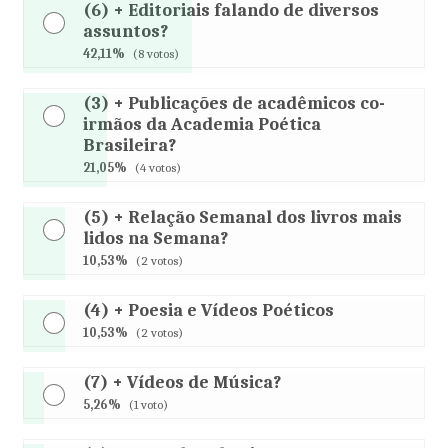
(6) + Editoriais falando de diversos
assuntos?
42,11%
(8 votos)
(3) + Publicações de acadêmicos co-
irmãos da Academia Poética
Brasileira?
21,05%
(4 votos)
(5) + Relação Semanal dos livros mais
lidos na Semana?
10,53%
(2 votos)
(4) + Poesia e Vídeos Poéticos
10,53%
(2 votos)
(7) + Vídeos de Música?
5,26%
(1 voto)