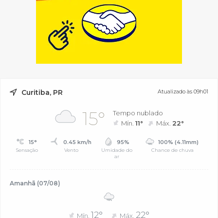
Curitiba, PR
Atualizado às 09h01
15°
Tempo nublado
Mín.
11°
Máx.
22°
15°
0.45 km/h
95%
100% (4.11mm)
Sensação
Vento
Umidade do
Chance de chuva
ar
Amanhã (07/08)
12°
22°
Mín.
Máx.