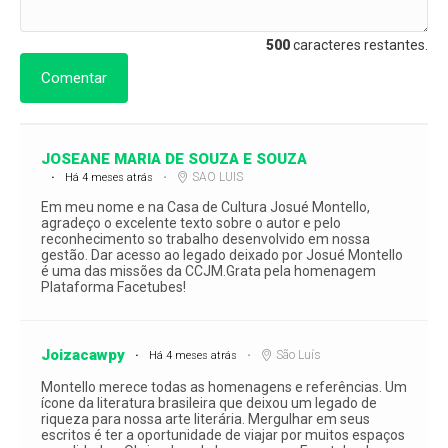
500
caracteres restantes.
Comentar
JOSEANE MARIA DE SOUZA E SOUZA
SAO LUIS
Há 4 meses atrás
Em meu nome e na Casa de Cultura Josué Montello,
agradeço o excelente texto sobre o autor e pelo
reconhecimento so trabalho desenvolvido em nossa
gestão. Dar acesso ao legado deixado por Josué Montello
é uma das missões da CCJM.Grata pela homenagem
Plataforma Facetubes!
Joizacawpy
São Luís
Há 4 meses atrás
Montello merece todas as homenagens e referências. Um
ícone da literatura brasileira que deixou um legado de
riqueza para nossa arte literária. Mergulhar em seus
escritos é ter a oportunidade de viajar por muitos espaços