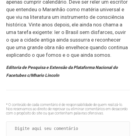
apenas cumprir calendário. Deve ser reler um escritor
que entendeu o Maranhão como matéria universal e
que viu na literatura um instrumento de consciência
histórica. Vinte anos depois, ele ainda nos chama a
uma tarefa exigente: ler o Brasil sem disfarces, ouvir
o que a cidade antiga ainda sussurra e reconhecer
que uma grande obra não envelhece quando continua
explicando o que fomos e o que ainda somos.
Editoria de Pesquisa e Extensão da Plataforma Nacional do
Facetubes c/Mhario Lincoln
* O conteúdo de cada comentário é de responsabilidade de quem realizá-lo.
Nos reservamos ao direito de reprovar ou eliminar comentários em desacordo
com o propósito do site ou que contenham palavras ofensivas.