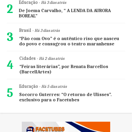
Educação
- Há 3 dias atrás
2
De Joema Carvalho, “ A LENDA DA AURORA
BOREAL”
Brasil
- Há 3 dias atrás
3
“Pão com Ovo” é o autêntico riso que nasceu
do povo e consagrou o teatro maranhense
Cidades
- Há 2 dias atrás
4
“Feiras literárias”, por Renata Barcellos
(BarcellArtes)
Educação
- Há 5 dias atrás
5
Socorro Guterres: “O retorno de Ulisses”.
exclusivo para o Facetubes