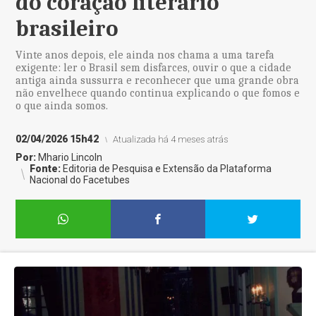
do coração literário
brasileiro
Vinte anos depois, ele ainda nos chama a uma tarefa
exigente: ler o Brasil sem disfarces, ouvir o que a cidade
antiga ainda sussurra e reconhecer que uma grande obra
não envelhece quando continua explicando o que fomos e
o que ainda somos.
02/04/2026 15h42
Atualizada há 4 meses atrás
Por:
Mhario Lincoln
Fonte:
Editoria de Pesquisa e Extensão da Plataforma
Nacional do Facetubes