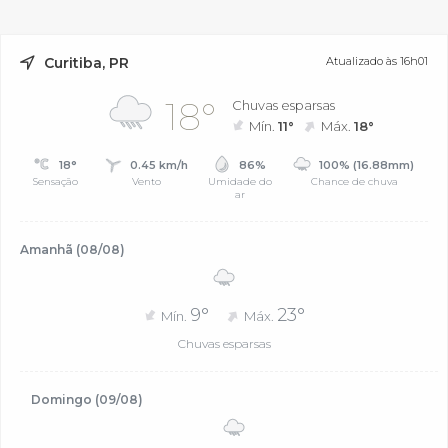
Curitiba, PR
Atualizado às 16h01
18°
Chuvas esparsas
Mín.
11°
Máx.
18°
18°
0.45 km/h
86%
100% (16.88mm)
Sensação
Vento
Umidade do
Chance de chuva
ar
Amanhã (08/08)
9°
23°
Mín.
Máx.
Chuvas esparsas
Domingo (09/08)