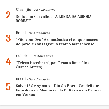
Educação
- Há 4 dias atrás
2
De Joema Carvalho, “ A LENDA DA AURORA
BOREAL”
Brasil
- Há 4 dias atrás
3
“Pão com Ovo” é o autêntico riso que nasceu
do povo e consagrou o teatro maranhense
Cidades
- Há 3 dias atrás
4
“Feiras literárias”, por Renata Barcellos
(BarcellArtes)
Brasil
- Há 7 dias atrás
5
Salve 1º de Agosto – Dia do Poeta Cordelista:
Guardião da Memória, da Cultura e da Palavra
em Versos