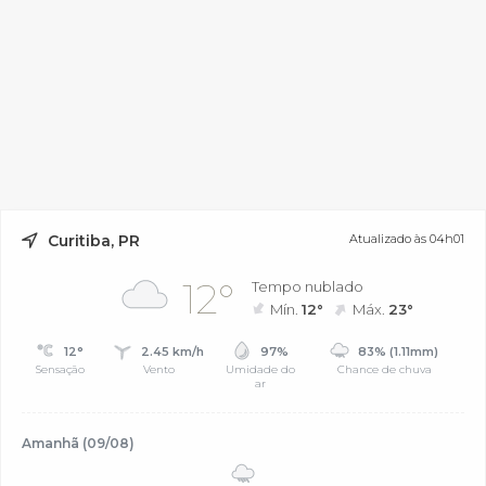
Curitiba, PR
Atualizado às 04h01
12°
Tempo nublado
Mín.
12°
Máx.
23°
12°
2.45 km/h
97%
83% (1.11mm)
Sensação
Vento
Umidade do
Chance de chuva
ar
Amanhã (09/08)