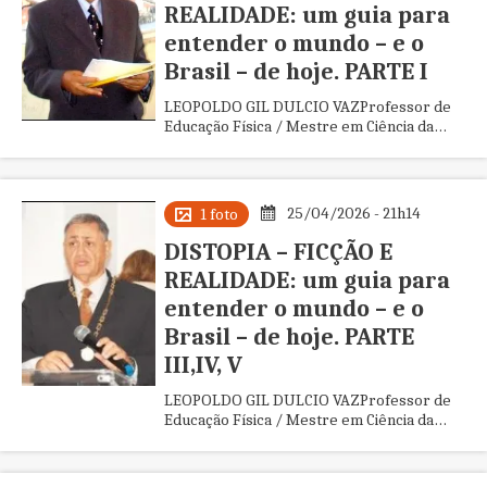
REALIDADE: um guia para
entender o mundo – e o
Brasil – de hoje. PARTE I
LEOPOLDO GIL DULCIO VAZProfessor de
Educação Física / Mestre em Ciência da
InformaçãoAPB/Maranhão –
CEV/Maranhão – IHGM – ALL Distopia é um
“lugar ruim” fictício, criado para servir de
alerta sobre os
25/04/2026 - 21h14
1 foto
DISTOPIA – FICÇÃO E
REALIDADE: um guia para
entender o mundo – e o
Brasil – de hoje. PARTE
III,IV, V
LEOPOLDO GIL DULCIO VAZProfessor de
Educação Física / Mestre em Ciência da
InformaçãoAPB/Maranhão –
CEV/Maranhão – IHGM – ALL PARTE
IIIQUANDO A DISTOPIA REALMENTE