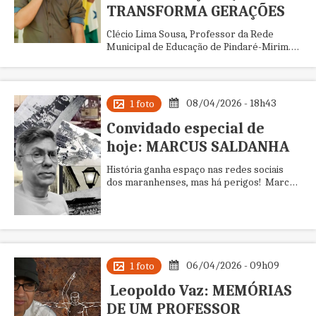
TRANSFORMA GERAÇÕES
Clécio Lima Sousa, Professor da Rede
Municipal de Educação de Pindaré-Mirim.
Articulador Estadual da Renalfa -
UNDIME/MA O futuro de Pindaré-Mirim
está sendo escrito hoje, dentro das salas
de aula. Os dados mais recentes revelam
08/04/2026 - 18h43
1 foto
que o município n&ati
Convidado especial de
hoje: MARCUS SALDANHA
História ganha espaço nas redes sociais
dos maranhenses, mas há perigos! Marcus
Saldanha Curiosidade, saudosismo,
nostalgia ou necessidade de entender o
mundo em que vivemos. Seja como for é
cada vez maior o interesse das pessoas por
História nas redes soci
06/04/2026 - 09h09
1 foto
Leopoldo Vaz: MEMÓRIAS
DE UM PROFESSOR