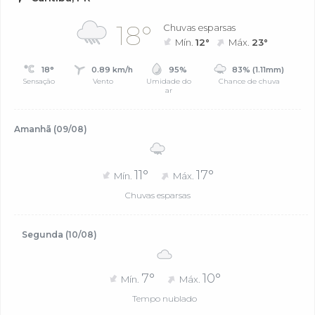
18°
Chuvas esparsas
Mín.
12°
Máx.
23°
18°
0.89 km/h
95%
83% (1.11mm)
Sensação
Vento
Umidade do
Chance de chuva
ar
Amanhã (09/08)
11°
17°
Mín.
Máx.
Chuvas esparsas
Segunda (10/08)
7°
10°
Mín.
Máx.
Tempo nublado