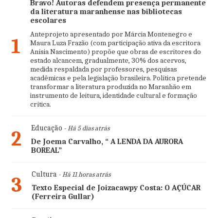
Bravo! Autoras defendem presença permanente
da literatura maranhense nas bibliotecas
escolares
Anteprojeto apresentado por Márcia Montenegro e
1
Maura Luza Frazão (com participação ativa da escritora
Anísia Nascimento) propõe que obras de escritores do
estado alcancem, gradualmente, 30% dos acervos,
medida respaldada por professores, pesquisas
acadêmicas e pela legislação brasileira. Política pretende
transformar a literatura produzida no Maranhão em
instrumento de leitura, identidade cultural e formação
crítica.
Educação
- Há 5 dias atrás
2
De Joema Carvalho, “ A LENDA DA AURORA
BOREAL”
Cultura
- Há 11 horas atrás
3
Texto Especial de Joizacawpy Costa: O AÇÚCAR
(Ferreira Gullar)