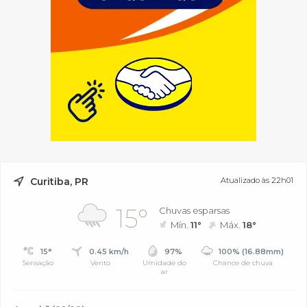
Curitiba, PR
Atualizado às 22h01
15°
Chuvas esparsas
Mín.
11°
Máx.
18°
15°
0.45 km/h
97%
100% (16.88mm)
Sensação
Vento
Umidade do
Chance de chuva
ar