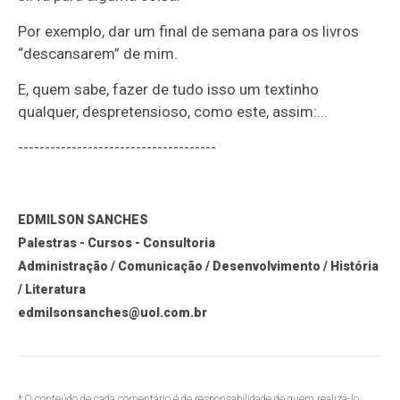
Por exemplo, dar um final de semana para os livros
“descansarem” de mim.
E, quem sabe, fazer de tudo isso um textinho
qualquer, despretensioso, como este, assim:...
-------------------------------------
EDMILSON SANCHES
Palestras - Cursos - Consultoria
Administração / Comunicação / Desenvolvimento / História
/ Literatura
edmilsonsanches@uol.com.br
* O conteúdo de cada comentário é de responsabilidade de quem realizá-lo.