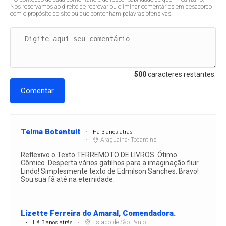
Nos reservamos ao direito de reprovar ou eliminar comentários em desacordo
com o propósito do site ou que contenham palavras ofensivas.
500
caracteres restantes.
Comentar
Telma Botentuit
Há 3 anos atrás
Araguaína- Tocantins
Reflexivo o Texto TERREMOTO DE LIVROS. Ótimo.
Cômico. Desperta vários gatilhos para a imaginação fluir.
Lindo! Simplesmente texto de Edmilson Sanches. Bravo!
Sou sua fã até na eternidade.
Lizette Ferreira do Amaral, Comendadora.
Estado de São Paulo
Há 3 anos atrás