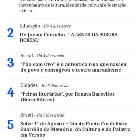
instrumento de leitura, identidade cultural e formação
crítica.
Educação
- Há 4 dias atrás
2
De Joema Carvalho, “ A LENDA DA AURORA
BOREAL”
Brasil
- Há 4 dias atrás
3
“Pão com Ovo” é o autêntico riso que nasceu
do povo e consagrou o teatro maranhense
Cidades
- Há 3 dias atrás
4
“Feiras literárias”, por Renata Barcellos
(BarcellArtes)
Brasil
- Há 7 dias atrás
5
Salve 1º de Agosto – Dia do Poeta Cordelista:
Guardião da Memória, da Cultura e da Palavra
em Versos