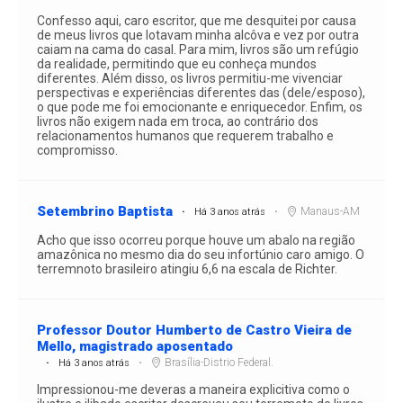
Confesso aqui, caro escritor, que me desquitei por causa
de meus livros que lotavam minha alcôva e vez por outra
caiam na cama do casal. Para mim, livros são um refúgio
da realidade, permitindo que eu conheça mundos
diferentes. Além disso, os livros permitiu-me vivenciar
perspectivas e experiências diferentes das (dele/esposo),
o que pode me foi emocionante e enriquecedor. Enfim, os
livros não exigem nada em troca, ao contrário dos
relacionamentos humanos que requerem trabalho e
compromisso.
Setembrino Baptista
Manaus-AM
Há 3 anos atrás
Acho que isso ocorreu porque houve um abalo na região
amazônica no mesmo dia do seu infortúnio caro amigo. O
terremnoto brasileiro atingiu 6,6 na escala de Richter.
Professor Doutor Humberto de Castro Vieira de
Mello, magistrado aposentado
Brasília-Distrio Federal.
Há 3 anos atrás
Impressionou-me deveras a maneira explicitiva como o