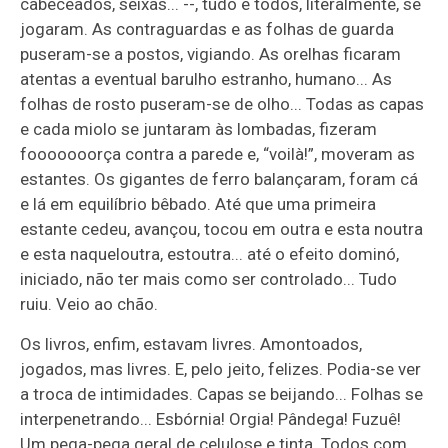
cabeceados, seixas... --, tudo e todos, literalmente, se
jogaram. As contraguardas e as folhas de guarda
puseram-se a postos, vigiando. As orelhas ficaram
atentas a eventual barulho estranho, humano... As
folhas de rosto puseram-se de olho... Todas as capas
e cada miolo se juntaram às lombadas, fizeram
fooooooorça contra a parede e, “voilà!”, moveram as
estantes. Os gigantes de ferro balançaram, foram cá
e lá em equilíbrio bêbado. Até que uma primeira
estante cedeu, avançou, tocou em outra e esta noutra
e esta naqueloutra, estoutra... até o efeito dominó,
iniciado, não ter mais como ser controlado... Tudo
ruiu. Veio ao chão.
Os livros, enfim, estavam livres. Amontoados,
jogados, mas livres. E, pelo jeito, felizes. Podia-se ver
a troca de intimidades. Capas se beijando... Folhas se
interpenetrando... Esbórnia! Orgia! Pândega! Fuzuê!
Um pega-pega geral de celulose e tinta. Todos com