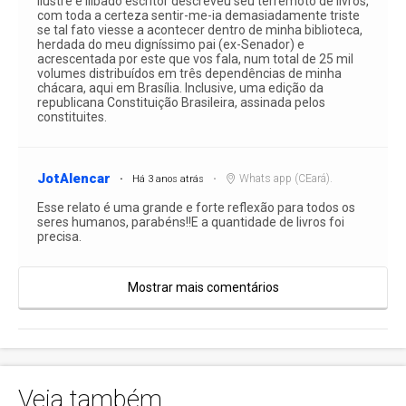
ilustre e ilibado escritor descreveu seu terremoto de livros,
com toda a certeza sentir-me-ia demasiadamente triste
se tal fato viesse a acontecer dentro de minha biblioteca,
herdada do meu digníssimo pai (ex-Senador) e
acrescentada por este que vos fala, num total de 25 mil
volumes distribuídos em três dependências de minha
chácara, aqui em Brasília. Inclusive, uma edição da
republicana Constituição Brasileira, assinada pelos
constituites.
JotAlencar
Whats app (CEará).
Há 3 anos atrás
Esse relato é uma grande e forte reflexão para todos os
seres humanos, parabéns!!E a quantidade de livros foi
precisa.
Mostrar mais comentários
Veja também