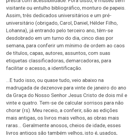
presta com acessibilidade. Fora disso, é museu sem
visitante ou entulho bibliográfico, monturo de papeis.
Assim, três dedicados universitários e um pré-
universitário (obrigado, Carol, Daniel, Hélder Filho,
Lohanna), já entrando pelo terceiro ano, têm-se
desdobrado em um turno do dia, cinco dias por
semana, para conferir um mínimo de ordem ao caos
de títulos, capas, autores, assuntos, com suas
etiquetas classificadoras, demarcadoras, para
facilitar o acesso, a identificação.
...E tudo isso, ou quase tudo, veio abaixo na
madrugada de dezenove para vinte de janeiro do ano
da Graça do Nosso Senhor Jesus Cristo de dois mil e
vinte e quatro. Tem-se de calcular sorrisos para não
chorar (rs). Meu receio, a conferir, são as edições
mais antigas, os livros mais velhos, as obras mais
raras... Geralmente anosos, cheios de idade, esses
livros antigos são também velhos, isto é, usados,