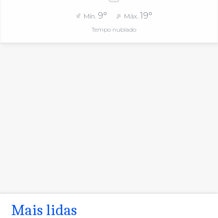
9°
19°
Mín.
Máx.
Tempo nublado
Mais lidas