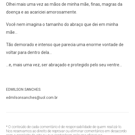
Olhei mais uma vez as mãos de minha mãe, finas, magras da
doença e as acariciei amorosamente.
Você nem imagina o tamanho do abraço que dei em minha
mãe...
Tão demorado e intenso que parecia uma enorme vontade de
voltar para dentro dela...
...e, mais uma vez, ser abraçado e protegido pelo seu ventre...
EDMILSON SANCHES.
edmilsonsanches@uol.com.br
* O conteúdo de cada comentário é de responsabilidade de quem realizá-lo.
Nos reservamos ao direito de reprovar ou eliminar comentários em desacordo