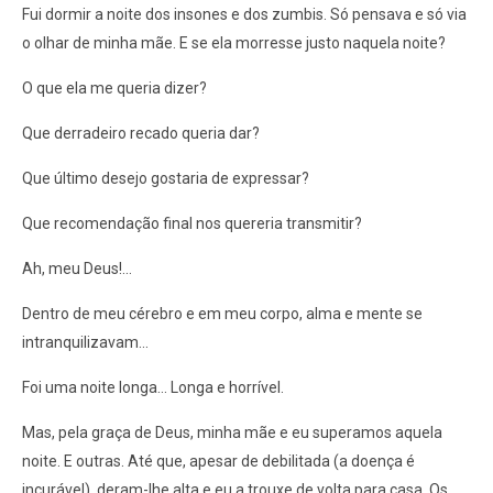
Fui dormir a noite dos insones e dos zumbis. Só pensava e só via
o olhar de minha mãe. E se ela morresse justo naquela noite?
O que ela me queria dizer?
Que derradeiro recado queria dar?
Que último desejo gostaria de expressar?
Que recomendação final nos quereria transmitir?
Ah, meu Deus!...
Dentro de meu cérebro e em meu corpo, alma e mente se
intranquilizavam...
Foi uma noite longa... Longa e horrível.
Mas, pela graça de Deus, minha mãe e eu superamos aquela
noite. E outras. Até que, apesar de debilitada (a doença é
incurável), deram-lhe alta e eu a trouxe de volta para casa. Os