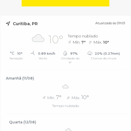
Curitiba, PR
Atualizado às 01h01
10°
Tempo nublado
Mín.
7°
Máx.
10°
10°
0.89 km/h
97%
20% (0.27mm)
Sensação
Vento
Umidade do
Chance de chuva
ar
Amanhã (11/08)
7°
10°
Mín.
Máx.
Tempo nublado
Quarta (12/08)