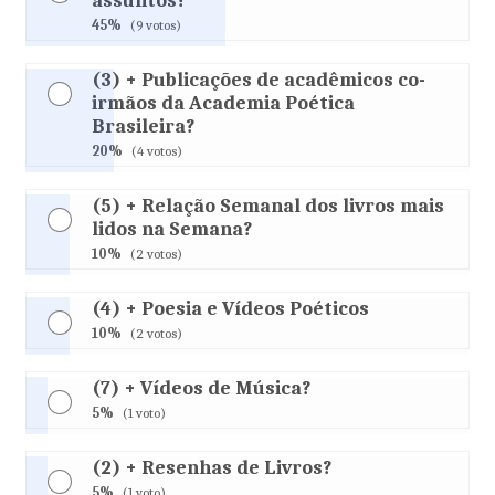
assuntos?
45%
(9 votos)
(3) + Publicações de acadêmicos co-
irmãos da Academia Poética
Brasileira?
20%
(4 votos)
(5) + Relação Semanal dos livros mais
lidos na Semana?
10%
(2 votos)
(4) + Poesia e Vídeos Poéticos
10%
(2 votos)
(7) + Vídeos de Música?
5%
(1 voto)
(2) + Resenhas de Livros?
5%
(1 voto)