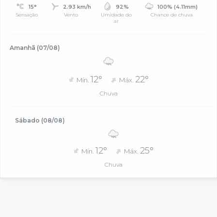
15°
2.93 km/h
92%
100% (4.11mm)
Sensação
Vento
Umidade do
Chance de chuva
ar
Amanhã (07/08)
12°
22°
Mín.
Máx.
Chuva
Sábado (08/08)
12°
25°
Mín.
Máx.
Chuva