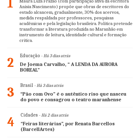
1
Maura Luza Frazão (com participação ativa da escritora
Anísia Nascimento) propõe que obras de escritores do
estado alcancem, gradualmente, 30% dos acervos,
medida respaldada por professores, pesquisas
acadêmicas e pela legislação brasileira. Política pretende
transformar a literatura produzida no Maranhão em
instrumento de leitura, identidade cultural e formação
crítica.
Educação
- Há 3 dias atrás
2
De Joema Carvalho, “ A LENDA DA AURORA
BOREAL”
Brasil
- Há 3 dias atrás
3
“Pão com Ovo” é o autêntico riso que nasceu
do povo e consagrou o teatro maranhense
Cidades
- Há 2 dias atrás
4
“Feiras literárias”, por Renata Barcellos
(BarcellArtes)