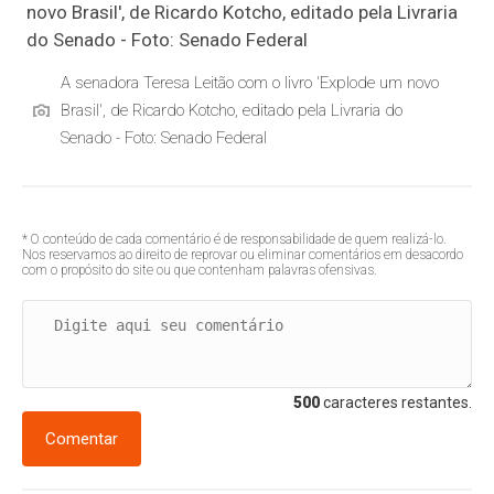
A senadora Teresa Leitão com o livro 'Explode um novo
Brasil', de Ricardo Kotcho, editado pela Livraria do
Senado - Foto: Senado Federal
* O conteúdo de cada comentário é de responsabilidade de quem realizá-lo.
Nos reservamos ao direito de reprovar ou eliminar comentários em desacordo
com o propósito do site ou que contenham palavras ofensivas.
500
caracteres restantes.
Comentar