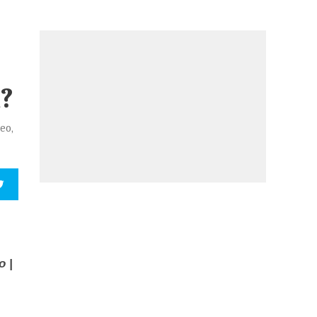
a?
eo,
o |