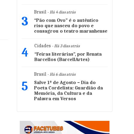
Brasil
- Há 4 dias atrás
3
“Pão com Ovo” é o autêntico
riso que nasceu do povo e
consagrou o teatro maranhense
Cidades
- Há 3 dias atrás
4
“Feiras literárias”, por Renata
Barcellos (BarcellArtes)
Brasil
- Há 6 dias atrás
5
Salve 1º de Agosto – Dia do
Poeta Cordelista: Guardião da
Memória, da Cultura e da
Palavra em Versos