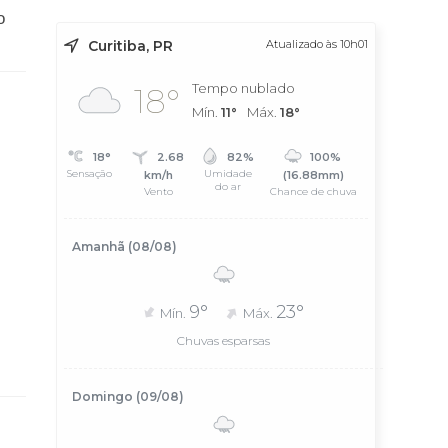
o
Curitiba, PR
Atualizado às 10h01
Tempo nublado
18°
Mín.
11°
Máx.
18°
18°
2.68
82%
100%
Sensação
Umidade
km/h
(16.88mm)
do ar
Vento
Chance de chuva
Amanhã (08/08)
9°
23°
Mín.
Máx.
Chuvas esparsas
Domingo (09/08)