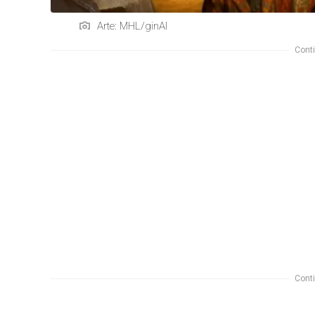
Arte: MHL/ginAI
Conti
Conti