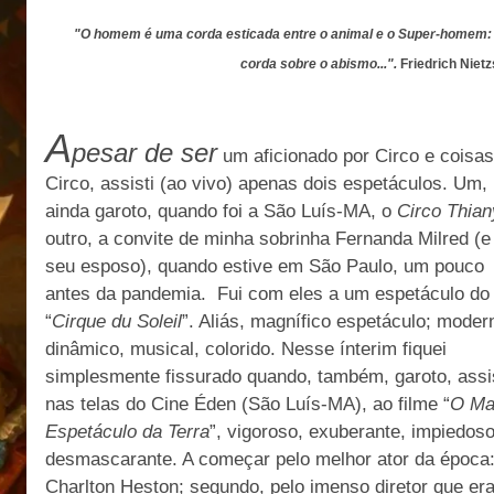
"O homem é uma corda esticada entre o animal e o Super-homem
corda sobre o abismo...".
Friedrich Niet
A
pesar de ser
um aficionado por Circo e coisas
Circo, assisti (ao vivo) apenas dois espetáculos. Um,
ainda garoto, quando foi a São Luís-MA, o
Circo Thian
outro, a convite de minha sobrinha Fernanda Milred (e
seu esposo), quando estive em São Paulo, um pouco
antes da pandemia.
Fui com eles a um espetáculo do
“
Cirque du Soleil
”. Aliás, magnífico espetáculo; moder
dinâmico, musical, colorido. Nesse ínterim fiquei
simplesmente fissurado quando, também, garoto, assi
nas telas do Cine Éden (São Luís-MA), ao filme “
O Ma
Espetáculo da Terra
”, vigoroso, exuberante, impiedoso
desmascarante. A começar pelo melhor ator da época
Charlton Heston; segundo, pelo imenso diretor que er