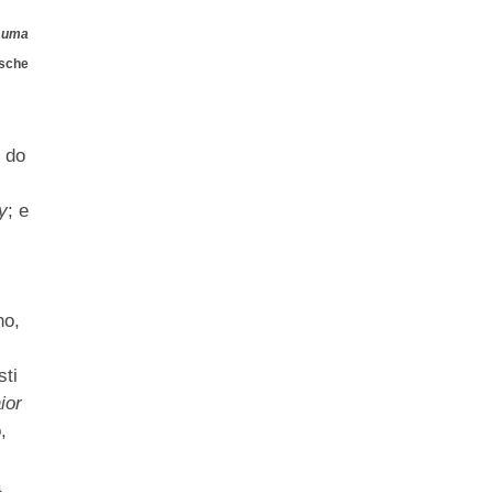
: uma
zsche
 do
y
; e
no,
sti
ior
,
:
a