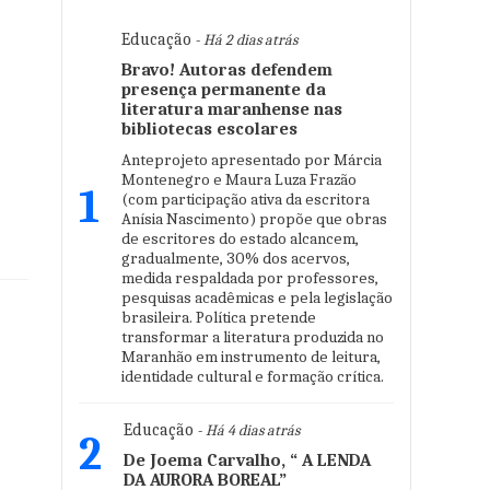
Educação
- Há 2 dias atrás
Bravo! Autoras defendem
presença permanente da
literatura maranhense nas
bibliotecas escolares
Anteprojeto apresentado por Márcia
Montenegro e Maura Luza Frazão
1
(com participação ativa da escritora
Anísia Nascimento) propõe que obras
de escritores do estado alcancem,
gradualmente, 30% dos acervos,
medida respaldada por professores,
pesquisas acadêmicas e pela legislação
brasileira. Política pretende
transformar a literatura produzida no
Maranhão em instrumento de leitura,
identidade cultural e formação crítica.
Educação
- Há 4 dias atrás
2
De Joema Carvalho, “ A LENDA
DA AURORA BOREAL”