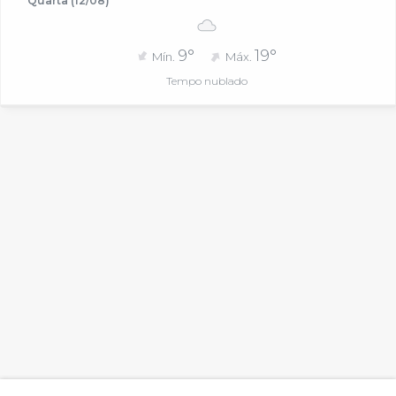
Quarta (12/08)
9°
19°
Mín.
Máx.
Tempo nublado