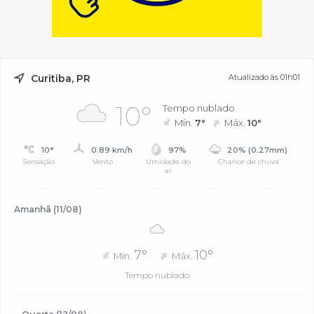
Curitiba, PR
Atualizado às 01h01
10°
Tempo nublado
Mín.
7°
Máx.
10°
10°
0.89 km/h
97%
20% (0.27mm)
Sensação
Vento
Umidade do
Chance de chuva
ar
Amanhã (11/08)
7°
10°
Mín.
Máx.
Tempo nublado