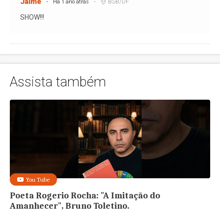
Jaime
BSB/DF
Há 1 ano atrás
SHOW!!!
Assista também
You Tube
Poeta Rogerio Rocha: "A Imitação do
Amanhecer", Bruno Toletino.