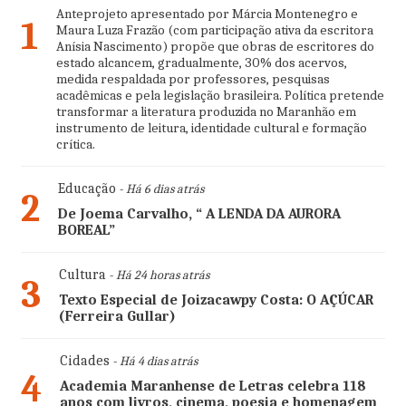
Anteprojeto apresentado por Márcia Montenegro e
1
Maura Luza Frazão (com participação ativa da escritora
Anísia Nascimento) propõe que obras de escritores do
estado alcancem, gradualmente, 30% dos acervos,
medida respaldada por professores, pesquisas
acadêmicas e pela legislação brasileira. Política pretende
transformar a literatura produzida no Maranhão em
instrumento de leitura, identidade cultural e formação
crítica.
Educação
- Há 6 dias atrás
2
De Joema Carvalho, “ A LENDA DA AURORA
BOREAL”
Cultura
- Há 24 horas atrás
3
Texto Especial de Joizacawpy Costa: O AÇÚCAR
(Ferreira Gullar)
Cidades
- Há 4 dias atrás
4
Academia Maranhense de Letras celebra 118
anos com livros, cinema, poesia e homenagem