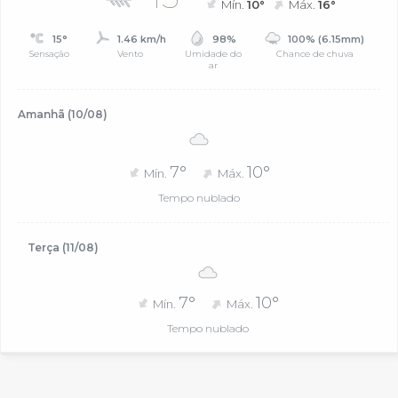
Mín.
10°
Máx.
16°
15°
1.46 km/h
98%
100% (6.15mm)
Sensação
Vento
Umidade do
Chance de chuva
ar
Amanhã (10/08)
7°
10°
Mín.
Máx.
Tempo nublado
Terça (11/08)
7°
10°
Mín.
Máx.
Tempo nublado