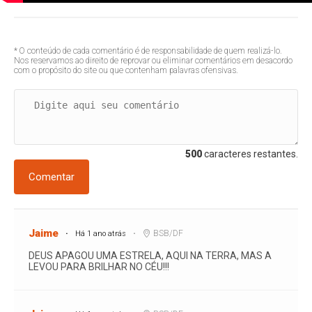
* O conteúdo de cada comentário é de responsabilidade de quem realizá-lo.
Nos reservamos ao direito de reprovar ou eliminar comentários em desacordo
com o propósito do site ou que contenham palavras ofensivas.
500
caracteres restantes.
Comentar
Jaime
BSB/DF
Há 1 ano atrás
DEUS APAGOU UMA ESTRELA, AQUI NA TERRA, MAS A
LEVOU PARA BRILHAR NO CÉU!!!