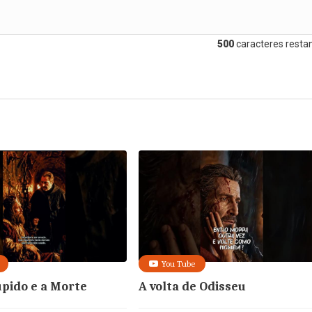
500
caracteres restan
You Tube
upido e a Morte
A volta de Odisseu