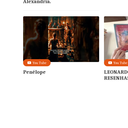
Alexandria.
You Tube
You Tube
Penélope
LEONARD
RESENHAS