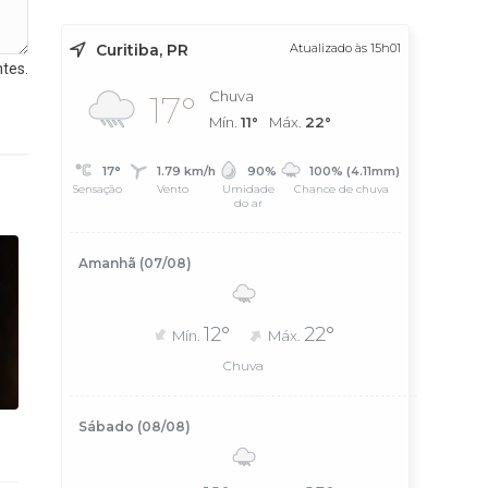
Curitiba, PR
Atualizado às 15h01
tes.
Chuva
17°
Mín.
11°
Máx.
22°
17°
1.79 km/h
90%
100% (4.11mm)
Sensação
Vento
Umidade
Chance de chuva
do ar
Amanhã (07/08)
12°
22°
Mín.
Máx.
Chuva
Sábado (08/08)