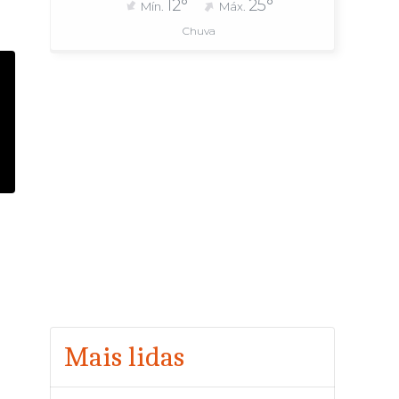
12°
25°
Mín.
Máx.
Chuva
Mais lidas