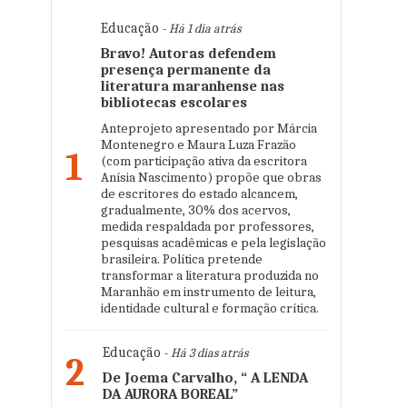
Educação
- Há 1 dia atrás
Bravo! Autoras defendem
presença permanente da
literatura maranhense nas
bibliotecas escolares
Anteprojeto apresentado por Márcia
Montenegro e Maura Luza Frazão
1
(com participação ativa da escritora
Anísia Nascimento) propõe que obras
de escritores do estado alcancem,
gradualmente, 30% dos acervos,
medida respaldada por professores,
pesquisas acadêmicas e pela legislação
brasileira. Política pretende
transformar a literatura produzida no
Maranhão em instrumento de leitura,
identidade cultural e formação crítica.
Educação
- Há 3 dias atrás
2
De Joema Carvalho, “ A LENDA
DA AURORA BOREAL”