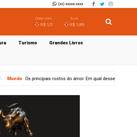
(xx) xxxxx-xxxx
Dólar com.
Euro
R$ 5,11
R$ 5,89
ura
Turismo
Grandes Livros
s do amor. Em qual desses tipos você se enquadra? Com sinceridade