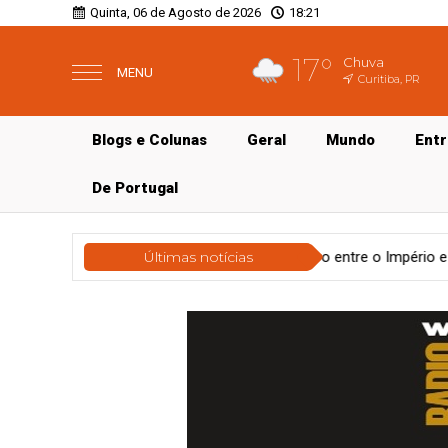
Quinta, 06 de Agosto de 2026
18:21
17°
Chuva
MENU
Curitiba, PR
Blogs e Colunas
Geral
Mundo
Ent
De Portugal
 traduziu Homero entre o Império e o exílio, mas sua 'Odisseia' pod
Últimas notícias