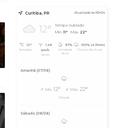
Curitiba, PR
Atualizado às 00h04
Tempo nublado
12°
Mín.
11°
Máx.
22°
12°
1.49
97%
100% (4.11mm)
Sensação
Umidade
Chance de chuva
km/h
do ar
Vento
Amanhã (07/08)
12°
22°
Mín.
Máx.
Chuva
Sábado (08/08)