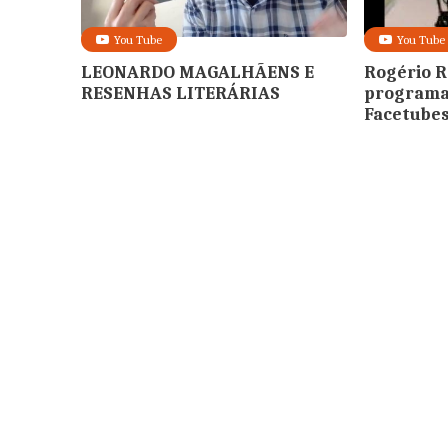
You Tube
You Tube
LEONARDO MAGALHÃENS E
Rogério 
RESENHAS LITERÁRIAS
programa
Facetube