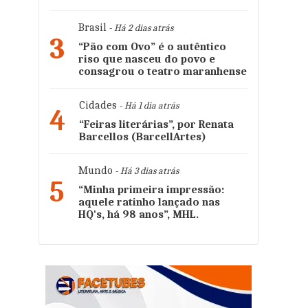
Brasil
- Há 2 dias atrás
3
“Pão com Ovo” é o autêntico
riso que nasceu do povo e
consagrou o teatro maranhense
Cidades
- Há 1 dia atrás
4
“Feiras literárias”, por Renata
Barcellos (BarcellArtes)
Mundo
- Há 3 dias atrás
5
“Minha primeira impressão:
aquele ratinho lançado nas
HQ's, há 98 anos”, MHL.