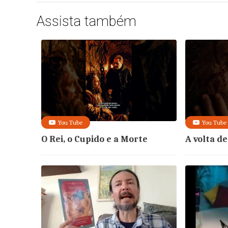
Assista também
You Tube
You Tube
O Rei, o Cupido e a Morte
A volta d