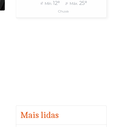
12°
25°
Mín.
Máx.
Chuva
Mais lidas