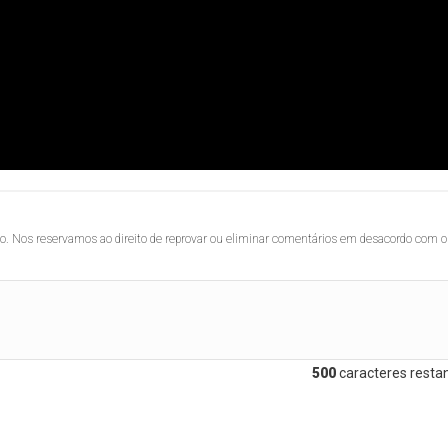
lo. Nos reservamos ao direito de reprovar ou eliminar comentários em desacordo com o
500
caracteres restan