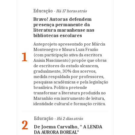
Educação
- Há 17 horas atrás
Bravo! Autoras defendem
presença permanente da
literatura maranhense nas
bibliotecas escolares
Anteprojeto apresentado por Márcia
Montenegro e Maura Luza Frazão
1
(com participação ativa da escritora
Anísia Nascimento) propõe que obras
de escritores do estado alcancem,
gradualmente, 30% dos acervos,
medida respaldada por professores,
pesquisas acadêmicas e pela legislação
brasileira. Política pretende
transformar a literatura produzida no
Maranhão em instrumento de leitura,
identidade cultural e formação crítica.
Educação
- Há 2 dias atrás
2
De Joema Carvalho, “ A LENDA
DA AURORA BOREAL”