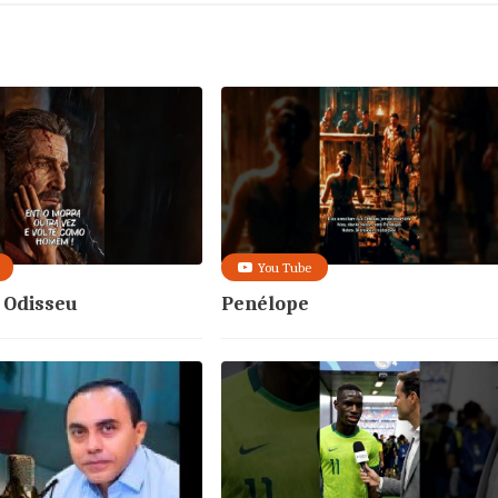
You Tube
e Odisseu
Penélope