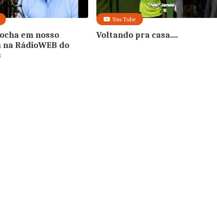
You Tube
Rocha em nosso
Voltando pra casa....
 na RádioWEB do
s