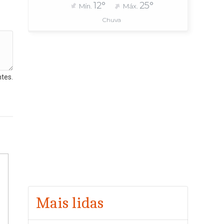
12°
25°
Mín.
Máx.
Chuva
tes.
Mais lidas