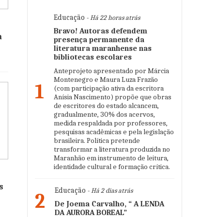
Educação
- Há 22 horas atrás
Bravo! Autoras defendem
a
presença permanente da
literatura maranhense nas
bibliotecas escolares
Anteprojeto apresentado por Márcia
Montenegro e Maura Luza Frazão
1
(com participação ativa da escritora
Anísia Nascimento) propõe que obras
de escritores do estado alcancem,
gradualmente, 30% dos acervos,
medida respaldada por professores,
pesquisas acadêmicas e pela legislação
brasileira. Política pretende
transformar a literatura produzida no
Maranhão em instrumento de leitura,
identidade cultural e formação crítica.
s
Educação
- Há 2 dias atrás
2
De Joema Carvalho, “ A LENDA
DA AURORA BOREAL”