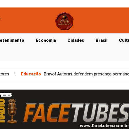
s
retenimento
Economia
Cidades
Brasil
Cult
! Autoras defendem presença permanente da literatura maranhense 