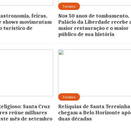
Turismo
gastronomia, feiras,
Nos 50 anos de tombamento,
 e shows movimentam
Palácio da Liberdade recebe 
o turístico de
maior restauração e o maior
público de sua história
Turismo
eligioso: Santa Cruz
Relíquias de Santa Teresinha
res reúne milhares
chegam a Belo Horizonte apó
neste mês de setembro
duas décadas