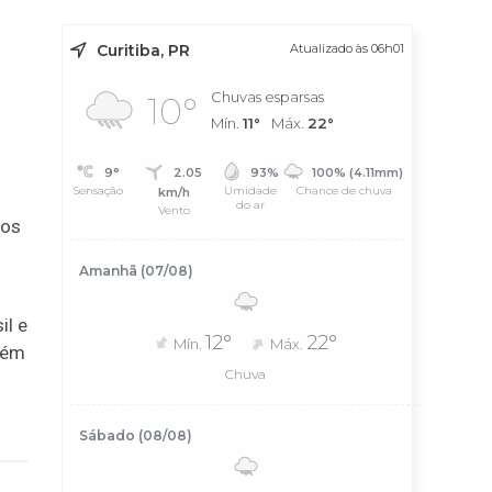
Curitiba, PR
Atualizado às 06h01
Chuvas esparsas
10°
Mín.
11°
Máx.
22°
9°
2.05
93%
100% (4.11mm)
Sensação
Umidade
Chance de chuva
km/h
do ar
Vento
 os
Amanhã (07/08)
il e
12°
22°
Mín.
Máx.
bém
Chuva
Sábado (08/08)