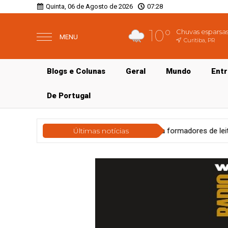
Quinta, 06 de Agosto de 2026
07:28
10°
Chuvas esparsa
MENU
Curitiba, PR
Blogs e Colunas
Geral
Mundo
Ent
De Portugal
esia e homenagem a formadores de leitores
Últimas notícias
Educação
Bravo