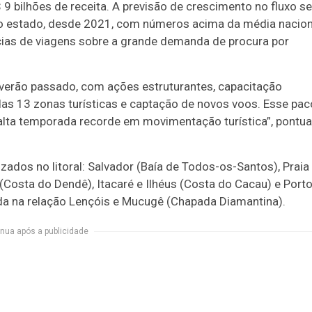
 9 bilhões de receita. A previsão de crescimento no fluxo se
no estado, desde 2021, com números acima da média nacion
ias de viagens sobre a grande demanda de procura por
 verão passado, com ações estruturantes, capacitação
 das 13 zonas turísticas e captação de novos voos. Esse pac
m alta temporada recorde em movimentação turística”, pontua
ados no litoral: Salvador (Baía de Todos-os-Santos), Praia
(Costa do Dendê), Itacaré e Ilhéus (Costa do Cacau) e Port
a na relação Lençóis e Mucugê (Chapada Diamantina).
nua após a publicidade