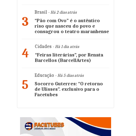
Brasil
- Há 2 dias atrás
3
“Pão com Ovo” é o autêntico
riso que nasceu do povo e
consagrou o teatro maranhense
Cidades
- Há 1 dia atrás
4
“Feiras literárias”, por Renata
Barcellos (BarcellArtes)
Educação
- Há 5 dias atrás
5
Socorro Guterres: “O retorno
de Ulisses”. exclusivo para o
Facetubes