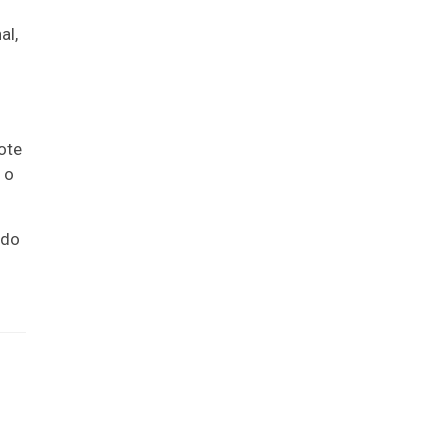
al,
ote
 o
 do
o