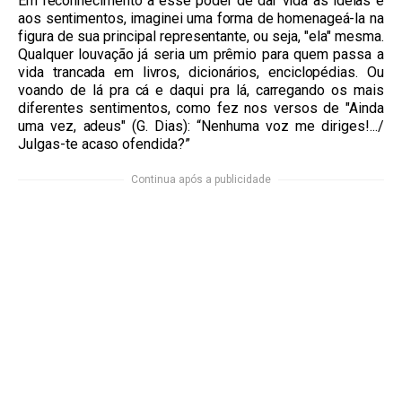
Em reconhecimento a esse poder de dar vida às ideias e
aos sentimentos, imaginei uma forma de homenageá-la na
figura de sua principal representante, ou seja, "ela" mesma.
Qualquer louvação já seria um prêmio para quem passa a
vida trancada em livros, dicionários, enciclopédias. Ou
voando de lá pra cá e daqui pra lá, carregando os mais
diferentes sentimentos, como fez nos versos de "Ainda
uma vez, adeus" (G. Dias): “Nenhuma voz me diriges!.../
Julgas-te acaso ofendida?”
Continua após a publicidade