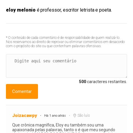
eloy melonio
é professor, escritor letrista e poeta.
* O conteúdo de cada comentário é de responsabilidade de quem realizá-lo.
Nos reservamos ao direito de reprovar ou eliminar comentários em desacordo
com o propósito do site ou que contenham palavras ofensivas.
500
caracteres restantes.
Comentar
Joizacawpy
São luís
Há 1 ano atrás
Que crônica magnífica, Eloy eu também sou uma
apaixonada pelas palavras, tanto o é que meu segundo