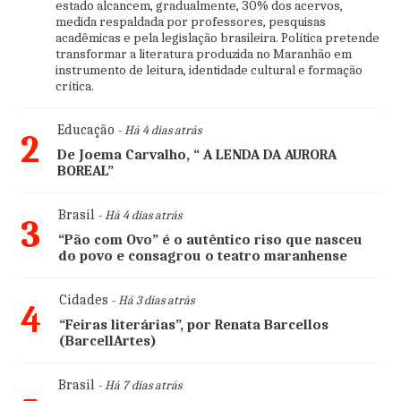
estado alcancem, gradualmente, 30% dos acervos,
medida respaldada por professores, pesquisas
acadêmicas e pela legislação brasileira. Política pretende
transformar a literatura produzida no Maranhão em
instrumento de leitura, identidade cultural e formação
crítica.
Educação
- Há 4 dias atrás
2
De Joema Carvalho, “ A LENDA DA AURORA
BOREAL”
Brasil
- Há 4 dias atrás
3
“Pão com Ovo” é o autêntico riso que nasceu
do povo e consagrou o teatro maranhense
Cidades
- Há 3 dias atrás
4
“Feiras literárias”, por Renata Barcellos
(BarcellArtes)
Brasil
- Há 7 dias atrás