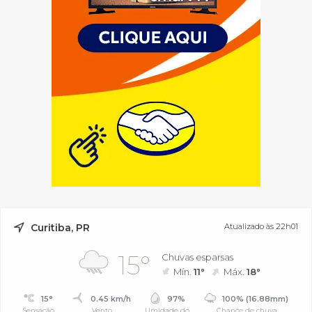
Curitiba, PR
Atualizado às 22h01
15°
Chuvas esparsas
Mín.
11°
Máx.
18°
15°
0.45 km/h
97%
100% (16.88mm)
Sensação
Vento
Umidade do
Chance de chuva