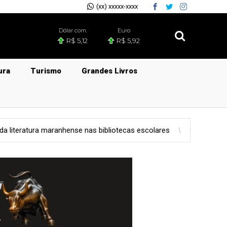
(xx) xxxxx-xxxx
Dólar com.
Euro
R$ 5,12
R$ 5,92
ura
Turismo
Grandes Livros
 escolares
Mundo
A RádiowebdoFacetubes está 24 horas no a