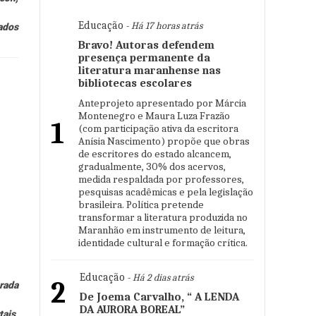
Educação
- Há 17 horas atrás
ados
Bravo! Autoras defendem
presença permanente da
literatura maranhense nas
bibliotecas escolares
Anteprojeto apresentado por Márcia
Montenegro e Maura Luza Frazão
1
(com participação ativa da escritora
Anísia Nascimento) propõe que obras
de escritores do estado alcancem,
gradualmente, 30% dos acervos,
medida respaldada por professores,
pesquisas acadêmicas e pela legislação
brasileira. Política pretende
transformar a literatura produzida no
Maranhão em instrumento de leitura,
identidade cultural e formação crítica.
Educação
- Há 2 dias atrás
2
rada
De Joema Carvalho, “ A LENDA
DA AURORA BOREAL”
tais,