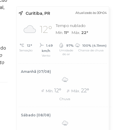
ácuo
al,
Curitiba, PR
Atualizado às 00h04
Tempo nublado
12°
Mín.
11°
Máx.
22°
12°
1.49
97%
100% (4.11mm)
ido
Sensação
Umidade
Chance de chuva
km/h
do ar
o
Vento
to
Amanhã (07/08)
12°
22°
Mín.
Máx.
Chuva
Sábado (08/08)