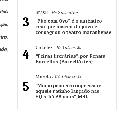
tiais
Brasil
- Há 2 dias atrás
3
“Pão com Ovo” é o autêntico
ção,
riso que nasceu do povo e
consagrou o teatro maranhense
mim,
Cidades
- Há 1 dia atrás
ade,
4
“Feiras literárias”, por Renata
Barcellos (BarcellArtes)
Mundo
- Há 3 dias atrás
5
“Minha primeira impressão:
aquele ratinho lançado nas
HQ's, há 98 anos”, MHL.