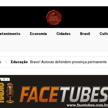
retenimento
Economia
Cidades
Brasil
Cult
dem presença permanente da literatura maranhense nas bibliotecas