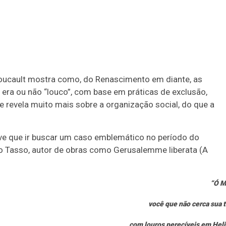
 Foucault mostra como, do Renascimento em diante, as
era ou não “louco”, com base em práticas de exclusão,
revela muito mais sobre a organização social, do que a
tive que ir buscar um caso emblemático no período do
to Tasso, autor de obras como Gerusalemme liberata (A
“Ó M
você que não cerca sua 
com louros perecíveis em Heli