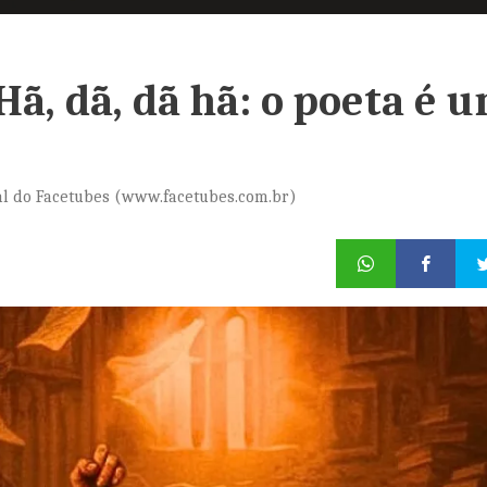
Hã, dã, dã hã: o poeta é 
al do Facetubes (www.facetubes.com.br)