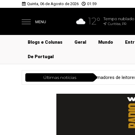
Quinta, 06 de Agosto de 2026
01:59
12°
Tempo nublado
MENU
Curitiba, PR
Blogs e Colunas
Geral
Mundo
Ent
De Portugal
m a formadores de leitores
Últimas notícias
Educação
Bravo! Autoras defen