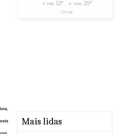
12°
25°
Mín.
Máx.
Chuva
usa,
Mais lidas
testa
con,