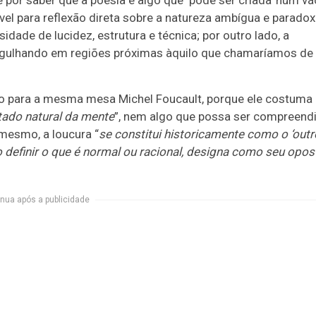
e por saber que a poesia é algo que ‘pode ser criada’ num v
vel para reflexão direta sobre a natureza ambígua e paradox
dade de lucidez, estrutura e técnica; por outro lado, a
mergulhando em regiões próximas àquilo que chamaríamos de
mo para a mesma mesa Michel Foucault, porque ele costuma
ado natural da mente
”, nem algo que possa ser compreend
 mesmo, a loucura “
se constitui historicamente como o ‘outr
o definir o que é normal ou racional, designa como seu opos
nua após a publicidade