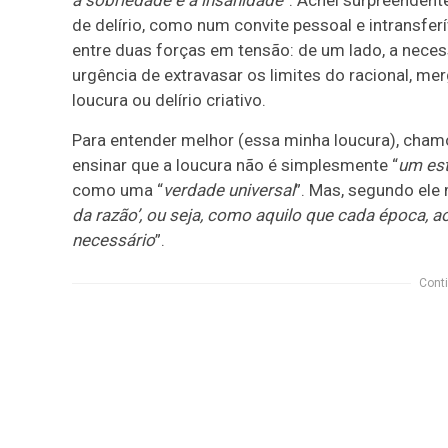
a sobriedade e a insanidade
”. Achei surpreendent
de delírio, como num convite pessoal e intransferí
entre duas forças em tensão: de um lado, a necessi
urgência de extravasar os limites do racional, 
loucura ou delírio criativo.
Para entender melhor (essa minha loucura), cha
ensinar que a loucura não é simplesmente “
um est
como uma “
verdade universal
”. Mas, segundo ele
da razão’, ou seja, como aquilo que cada época, a
necessário
”.
Conti