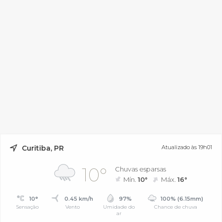
Curitiba, PR
Atualizado às 19h01
10°
Chuvas esparsas
Mín.
10°
Máx.
16°
10°
0.45 km/h
97%
100% (6.15mm)
Sensação
Vento
Umidade do
Chance de chuva
ar