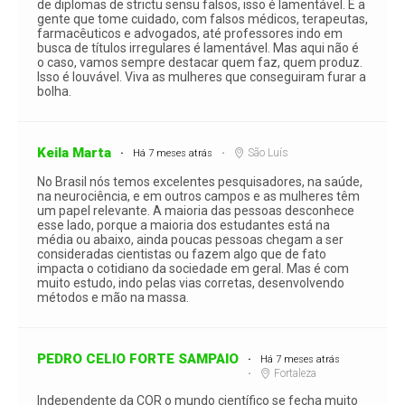
de diplomas de strictu sensu falsos, isso é lamentável. E a
gente que tome cuidado, com falsos médicos, terapeutas,
farmacêuticos e advogados, até professores indo em
busca de títulos irregulares é lamentável. Mas aqui não é
o caso, vamos sempre destacar quem faz, quem produz.
Isso é louvável. Viva as mulheres que conseguiram furar a
bolha.
Keila Marta
São Luís
Há 7 meses atrás
No Brasil nós temos excelentes pesquisadores, na saúde,
na neurociência, e em outros campos e as mulheres têm
um papel relevante. A maioria das pessoas desconhece
esse lado, porque a maioria dos estudantes está na
média ou abaixo, ainda poucas pessoas chegam a ser
consideradas cientistas ou fazem algo que de fato
impacta o cotidiano da sociedade em geral. Mas é com
muito estudo, indo pelas vias corretas, desenvolvendo
métodos e mão na massa.
PEDRO CELIO FORTE SAMPAIO
Há 7 meses atrás
Fortaleza
Independente da COR o mundo científico se fecha muito