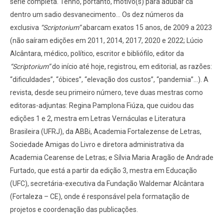
série completa. Tenho, portanto, motivo(s) para adubar cá
dentro um sadio desvanecimento... Os dez números da
exclusiva
“Scriptorium”
abarcam exatos 15 anos, de 2009 a 2023
(não saíram edições em 2011, 2014, 2017, 2020 e 2022; Lúcio
Alcântara, médico, político, escritor e bibliófilo, editor da
“Scriptorium”
do início até hoje, registrou, em editorial, as razões:
“dificuldades”, “óbices”, “elevação dos custos”, “pandemia”...). A
revista, desde seu primeiro número, teve duas mestras como
editoras-adjuntas: Regina Pamplona Fiúza, que cuidou das
edições 1 e 2, mestra em Letras Vernáculas e Literatura
Brasileira (UFRJ), da ABBi, Academia Fortalezense de Letras,
Sociedade Amigas do Livro e diretora administrativa da
Academia Cearense de Letras; e Sílvia Maria Aragão de Andrade
Furtado, que está a partir da edição 3, mestra em Educação
(UFC), secretária-executiva da Fundação Waldemar Alcântara
(Fortaleza – CE), onde é responsável pela formatação de
projetos e coordenação das publicações.