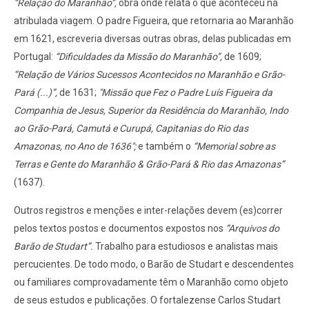
“Relação do Maranhão”,
obra onde relata o que aconteceu na
atribulada viagem. O padre Figueira, que retornaria ao Maranhão
em 1621, escreveria diversas outras obras, delas publicadas em
Portugal:
“Dificuldades da Missão do Maranhão”,
de 1609;
“Relação de Vários Sucessos Acontecidos no Maranhão e Grão-
Pará (...)”,
de 1631;
"Missão que Fez o Padre Luís Figueira da
Companhia de Jesus, Superior da Residência do Maranhão, Indo
ao Grão-Pará, Camutá e Curupá, Capitanias do Rio das
Amazonas, no Ano de 1636";
e também o
“Memorial sobre as
Terras e Gente do Maranhão & Grão-Pará & Rio das Amazonas”
(1637).
Outros registros e menções e inter-relações devem (es)correr
pelos textos postos e documentos expostos nos
“Arquivos do
Barão de Studart”.
Trabalho para estudiosos e analistas mais
percucientes. De todo modo, o Barão de Studart e descendentes
ou familiares comprovadamente têm o Maranhão como objeto
de seus estudos e publicações. O fortalezense Carlos Studart