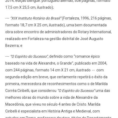
2014; edição bilíngue: português/alemão, 508 páginas, formato
17,5 cm X 25,5 cm, ilustrado);
---
“XIX Instituto Rotário do Brasil”
(Fortaleza, 1996, 216 páginas,
formato 18,7 cm X 25 cm, ilustrado), uma bem documentada
obra sobre encontro de administradores do Rotary International,
realizado em Fortaleza na gestão distrital de José Augusto
Bezerra; e
---
“O Espírito do Sucesso”,
definido como “romance épico
baseado na vida de Alexandre, o Grande”, publicado em 2004,
com 244 páginas, formato 14 cm X 21 cm, ilustrado
--
com
segunda edição em breve, que certamente repetirá o êxito da
primeira, merecedora de reconhecimentos como o de Marilda
Corrêa Ciribelli, que considerou
“O Espírito do Sucesso”
uma das
melhores obras do mundo sobre a vida de Alexandre da
Macedônia, que viveu no século 4 antes de Cristo. Marilda
Ciribelli é especialista em História Antiga e Medieval, com
estudos em Roma, professora doutora, titular do Departamento