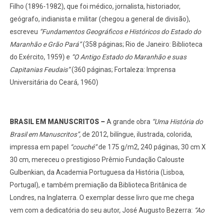
Filho (1896-1982), que foi médico, jornalista, historiador,
geógrafo, indianista e militar (chegou a general de divisão),
escreveu
“Fundamentos Geográficos e Históricos do Estado do
Maranhão e Grão Pará”
(358 páginas; Rio de Janeiro: Biblioteca
do Exército, 1959) e
“O Antigo Estado do Maranhão e suas
Capitanias Feudais”
(360 páginas; Fortaleza: Imprensa
Universitária do Ceará, 1960)
BRASIL EM MANUSCRITOS –
A grande obra
“Uma História do
Brasil em Manuscritos”,
de 2012, bilíngue, ilustrada, colorida,
impressa em papel
“couché”
de 175 g/m2, 240 páginas, 30 cm X
30 cm, mereceu o prestigioso Prêmio Fundação Calouste
Gulbenkian, da Academia Portuguesa da História (Lisboa,
Portugal), e também premiação da Biblioteca Britânica de
Londres, na Inglaterra. O exemplar desse livro que me chega
vem com a dedicatória do seu autor, José Augusto Bezerra:
“Ao