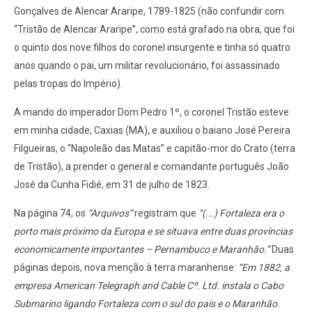
Gonçalves de Alencar Araripe, 1789-1825 (não confundir com
“Tristão de Alencar Araripe”, como está grafado na obra, que foi
o quinto dos nove filhos do coronel insurgente e tinha só quatro
anos quando o pai, um militar revolucionário, foi assassinado
pelas tropas do Império).
A mando do imperador Dom Pedro 1º, o coronel Tristão esteve
em minha cidade, Caxias (MA), e auxiliou o baiano José Pereira
Filgueiras, o “Napoleão das Matas” e capitão-mor do Crato (terra
de Tristão), a prender o general e comandante português João
José da Cunha Fidié, em 31 de julho de 1823.
Na página 74, os
“Arquivos”
registram que
“(...) Fortaleza era o
porto mais próximo da Europa e se situava entre duas províncias
economicamente importantes – Pernambuco e Maranhão.”
Duas
páginas depois, nova menção à terra maranhense:
“Em 1882, a
empresa American Telegraph and Cable Cº. Ltd. instala o Cabo
Submarino ligando Fortaleza com o sul do país e o Maranhão.