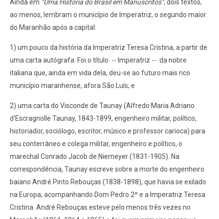
Ainda em
“Uma História do Brasil em Manuscritos”
, dois textos,
ao menos, lembram o município de Imperatriz, o segundo maior
do Maranhão após a capital:
1) um pouco da história da Imperatriz Teresa Cristina, a partir de
uma carta autógrafa. Foi o título
-- Imperatriz --
da nobre
italiana que, ainda em vida dela, deu-se ao futuro mais rico
município maranhense, afora São Luís; e
2) uma carta do Visconde de Taunay (Alfredo Maria Adriano
d'Escragnolle Taunay, 1843-1899, engenheiro militar, político,
historiador, sociólogo, escritor, músico e professor carioca) para
seu conterrâneo e colega militar, engenheiro e político, o
marechal Conrado Jacob de Niemeyer (1831-1905). Na
correspondência, Taunay escreve sobre a morte do engenheiro
baiano André Pinto Rebouças (1838-1898), que havia se exilado
na Europa, acompanhando Dom Pedro 2º e a Imperatriz Teresa
Cristina. André Rebouças esteve pelo menos três vezes no