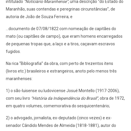
intitulado
“Noticiário Maranhense”,
uma descrição “do Estado do
Maranhão, suas contendas e peregrinas circunstâncias”, de
autoria de João de Souza Ferreira; e
...documento de 07/08/1822 com nomeação de capitães do
mato (ou capitães de campo), que eram homens encarregados
de pequenas tropas que, a laço e a tiros, caçavam escravos
fugidos.
Na rica “Bibliografia” da obra, com perto de trezentos itens
(livros etc.) brasileiros e estrangeiros, anoto pelo menos três
maranhenses:
1) o são-luisense ou ludovicense Josué Montello (1917-2006),
com seu livro
“História da Independência do Brasil”,
obra de 1972,
em quatro volumes, comemorativa do sesquicentenário;
2) o advogado, jornalista, ex-deputado (cinco vezes) e ex-
senador Cândido Mendes de Almeida (1818-1881), autor do