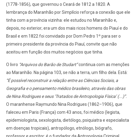
(1778-1856), que governou o Ceará de 1812 a 1820. A
lembrança do Maranhão por Simplício reforça a conexão que ele
tinha com a província vizinha: ele estudou no Maranhão e,
depois, no exterior; era um dos mais ricos homens do Piauí e do
Brasil e em 1822 foi convidado por Dom Pedro 1º para ser o
primeiro presidente da província do Piauí, convite que não
aceitou em função dos muitos negócios que tinha.
O livro
“Arquivos do Barão de Studart”
continua com as menções
ao Maranhão. Na página 103, se não a terra, um filho dela. Está:
“É possível reconstruir a relação entre as Ciências Sociais, a
Geografia e o pensamento médico brasileiro, através das obras
de Nina Rodrigues e seus ‘Tratados de Antropologia Física’ (...)”.
O maranhense Raymundo Nina Rodrigues (1862–1906), que
faleceu em Paris (França) com 43 anos, foi médico (legista,
epidemiologista, sexologista, dietólogo, psiquiatra e especialista
em doenças tropicais), antropólogo, etnólogo, biógrafo,
professor e escritor; é o fundador da Antropologia Criminal