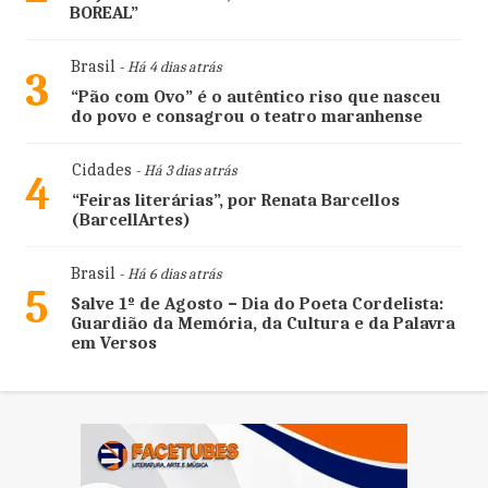
BOREAL”
Brasil
- Há 4 dias atrás
3
“Pão com Ovo” é o autêntico riso que nasceu
do povo e consagrou o teatro maranhense
Cidades
- Há 3 dias atrás
4
“Feiras literárias”, por Renata Barcellos
(BarcellArtes)
Brasil
- Há 6 dias atrás
5
Salve 1º de Agosto – Dia do Poeta Cordelista:
Guardião da Memória, da Cultura e da Palavra
em Versos