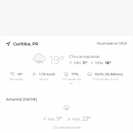
Curitiba, PR
Atualizado às 13h01
19°
Chuvas esparsas
Mín.
11°
Máx.
18°
19°
1.79 km/h
77%
100% (16.88mm)
Sensação
Vento
Umidade do
Chance de chuva
ar
Amanhã (08/08)
9°
23°
Mín.
Máx.
Chuvas esparsas