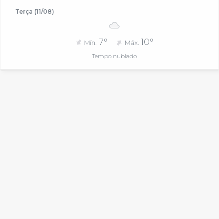
Terça (11/08)
7°
10°
Mín.
Máx.
Tempo nublado