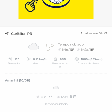
Curitiba, PR
Atualizado às 04h01
15°
Tempo nublado
Mín.
10°
Máx.
16°
15°
0.13 km/h
98%
100% (6.15mm)
Sensação
Vento
Umidade do
Chance de chuva
ar
Amanhã (10/08)
7°
10°
Mín.
Máx.
Tempo nublado