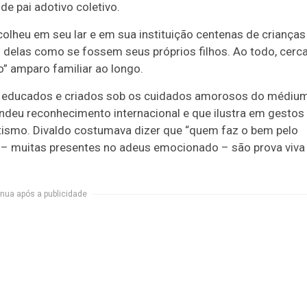
de pai adotivo coletivo.
colheu em seu lar e em sua instituição centenas de crianças
s delas como se fossem seus próprios filhos. Ao todo, cerc
” amparo familiar ao longo.
am educados e criados sob os cuidados amorosos do médiu
endeu reconhecimento internacional e que ilustra em gestos
tismo. Divaldo costumava dizer que “quem faz o bem pelo
” – muitas presentes no adeus emocionado – são prova viva
nua após a publicidade