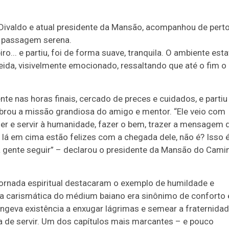
 Divaldo e atual presidente da Mansão, acompanhou de pert
a passagem serena.
ro... e partiu, foi de forma suave, tranquila. O ambiente est
eida, visivelmente emocionado, ressaltando que até o fim o
nte nas horas finais, cercado de preces e cuidados, e parti
brou a missão grandiosa do amigo e mentor. “Ele veio com
er e servir à humanidade, fazer o bem, trazer a mensagem 
lá em cima estão felizes com a chegada dele, não é? Isso é
 gente seguir” – declarou o presidente da Mansão do Cami
jornada espiritual destacaram o exemplo de humildade e
ura carismática do médium baiano era sinônimo de conforto 
ngeva existência a enxugar lágrimas e semear a fraternidad
a de servir. Um dos capítulos mais marcantes – e pouco