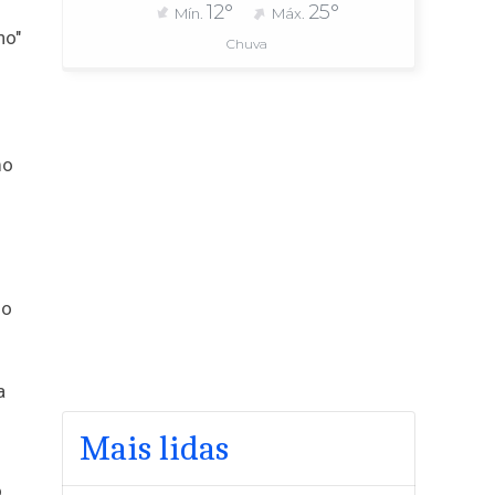
12°
25°
Mín.
Máx.
ho"
Chuva
mo
do
a
Mais lidas
o