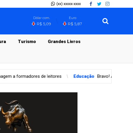
(xx) xxxxx-xxxx
Dólar com.
Euro
R$ 5,09
R$ 5,87
ura
Turismo
Grandes Livros
Educação
Bravo! Autoras defendem presença permanente da li