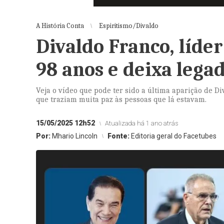
A História Conta
Espiritismo/Divaldo
Divaldo Franco, líder
98 anos e deixa lega
Veja o vídeo que pode ter sido a última aparição de Di
que traziam muita paz às pessoas que lá estavam.
15/05/2025 12h52
Atualizada há 1 ano atrás
Por:
Mhario Lincoln
Fonte:
Editoria geral do Facetubes