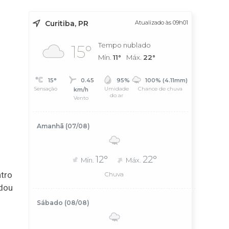
Curitiba, PR
Atualizado às 09h01
Tempo nublado
15°
Mín.
11°
Máx.
22°
15°
0.45
95%
100% (4.11mm)
Sensação
Umidade
Chance de chuva
km/h
do ar
Vento
Amanhã (07/08)
12°
22°
Mín.
Máx.
ntro
Chuva
ndou
Sábado (08/08)