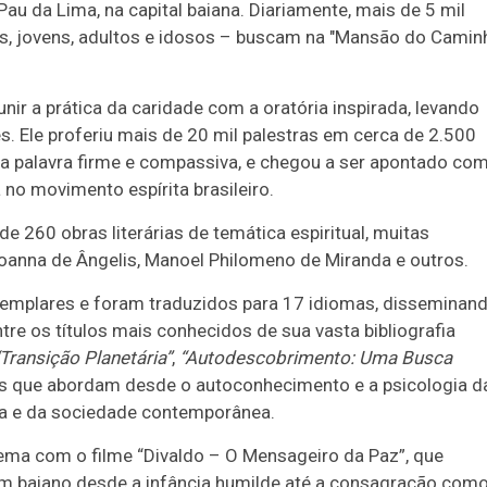
au da Lima, na capital baiana. Diariamente, mais de 5 mil
as, jovens, adultos e idosos – buscam na "Mansão do Camin
ir a prática da caridade com a oratória inspirada, levando
s. Ele proferiu mais de 20 mil palestras em cerca de 2.500
a palavra firme e compassiva, e chegou a ser apontado co
no movimento espírita brasileiro.
de 260 obras literárias de temática espiritual, muitas
anna de Ângelis, Manoel Philomeno de Miranda e outros.
xemplares e foram traduzidos para 17 idiomas, disseminan
tre os títulos mais conhecidos de sua vasta bibliografia
“Transição Planetária”
,
“Autodescobrimento: Uma Busca
ais que abordam desde o autoconhecimento e a psicologia d
ília e da sociedade contemporânea.
nema com o filme “Divaldo – O Mensageiro da Paz”, que
um baiano desde a infância humilde até a consagração com