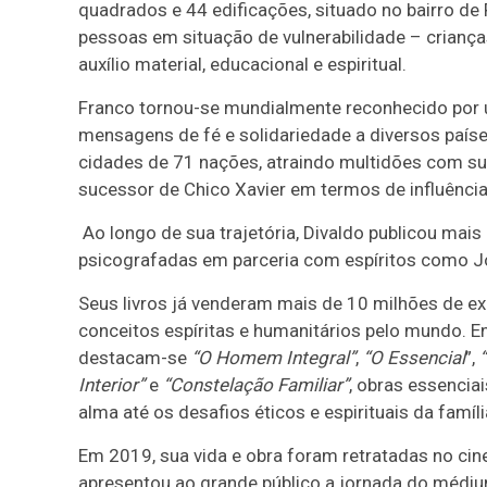
quadrados e 44 edificações, situado no bairro de P
pessoas em situação de vulnerabilidade – crianç
auxílio material, educacional e espiritual.
Franco tornou-se mundialmente reconhecido por un
mensagens de fé e solidariedade a diversos paíse
cidades de 71 nações, atraindo multidões com su
sucessor de Chico Xavier em termos de influência 
Ao longo de sua trajetória, Divaldo publicou mais 
psicografadas em parceria com espíritos como Jo
Seus livros já venderam mais de 10 milhões de e
conceitos espíritas e humanitários pelo mundo. En
destacam-se
“O Homem Integral”
,
“O Essencial
”,
Interior”
e
“Constelação Familiar”
, obras essenci
alma até os desafios éticos e espirituais da fam
Em 2019, sua vida e obra foram retratadas no ci
apresentou ao grande público a jornada do médi