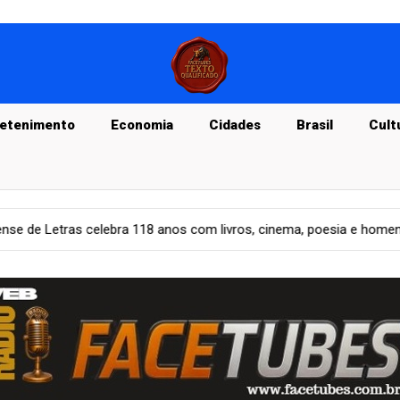
retenimento
Economia
Cidades
Brasil
Cult
m livros, cinema, poesia e homenagem a formadores de leitores