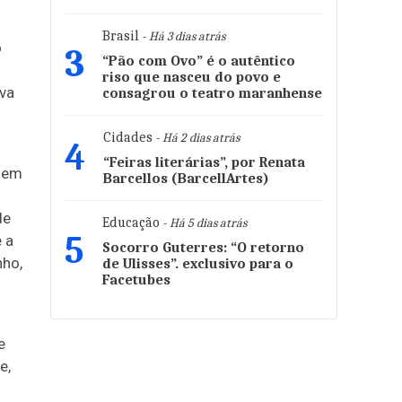
Brasil
- Há 3 dias atrás
o
3
“Pão com Ovo” é o autêntico
riso que nasceu do povo e
ava
consagrou o teatro maranhense
Cidades
- Há 2 dias atrás
4
“Feiras literárias”, por Renata
u em
Barcellos (BarcellArtes)
de
Educação
- Há 5 dias atrás
5
 a
Socorro Guterres: “O retorno
nho,
de Ulisses”. exclusivo para o
Facetubes
e
e,