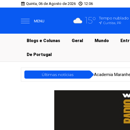
Quinta, 06 de Agosto de 2026
12:06
15°
Tempo nublado
MENU
Curitiba, PR
Blogs e Colunas
Geral
Mundo
Ent
De Portugal
Cidades
Academia Maranhense de Letras celebra 118 anos co
Últimas notícias