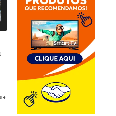
8
s e