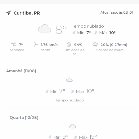
Curitiba, PR
Atualizado às 05h01
8°
Tempo nublado
Mín.
7°
Máx.
10°
7°
1.76 km/h
94%
20% (0.27mm)
Sensação
Vento
Umidade do
Chance de chuva
ar
Amanhã (11/08)
7°
10°
Mín.
Máx.
Tempo nublado
Quarta (12/08)
9°
19°
Mín.
Máx.