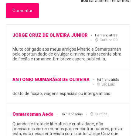
500
caracteres restantes.
Comentar
JORGE CRUZ DE OLIVEIRA JUNIOR
Há 1 ano atrás
Curitiba-PR
Muito obrigado aos meus amigos Mhario e Osmarosman
pela oportunidade de divulgar a minha mais recente obra
de ficção e romance. Em breve espero publicá-la.
ANTONIO GUIMARÃES DE OLIVEIRA
Há 1 ano atrás
São Luís
Gosto de ficção, viagens espaciais ou intergalaticas.
Osmarosman Aedo
Curitiba
Há 1 ano atrás
Quando se trata de literatura e criatividade, não
precisamos correr mundos para encontrar autores, prova
esta, está nessa entrevista com o autor Jorge Cruz que