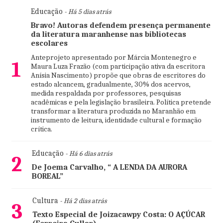
Educação
- Há 5 dias atrás
Bravo! Autoras defendem presença permanente
da literatura maranhense nas bibliotecas
escolares
Anteprojeto apresentado por Márcia Montenegro e
1
Maura Luza Frazão (com participação ativa da escritora
Anísia Nascimento) propõe que obras de escritores do
estado alcancem, gradualmente, 30% dos acervos,
medida respaldada por professores, pesquisas
acadêmicas e pela legislação brasileira. Política pretende
transformar a literatura produzida no Maranhão em
instrumento de leitura, identidade cultural e formação
crítica.
Educação
- Há 6 dias atrás
2
De Joema Carvalho, “ A LENDA DA AURORA
BOREAL”
Cultura
- Há 2 dias atrás
3
Texto Especial de Joizacawpy Costa: O AÇÚCAR