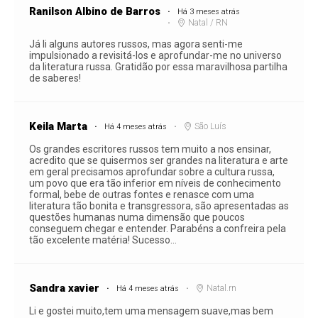
Ranilson Albino de Barros
Há 3 meses atrás
Natal / RN
Já li alguns autores russos, mas agora senti-me
impulsionado a revisitá-los e aprofundar-me no universo
da literatura russa. Gratidão por essa maravilhosa partilha
de saberes!
Keila Marta
São Luís
Há 4 meses atrás
Os grandes escritores russos tem muito a nos ensinar,
acredito que se quisermos ser grandes na literatura e arte
em geral precisamos aprofundar sobre a cultura russa,
um povo que era tão inferior em níveis de conhecimento
formal, bebe de outras fontes e renasce com uma
literatura tão bonita e transgressora, são apresentadas as
questões humanas numa dimensão que poucos
conseguem chegar e entender. Parabéns a confreira pela
tão excelente matéria! Sucesso...
Sandra xavier
Natal.rn
Há 4 meses atrás
Li e gostei muito,tem uma mensagem suave,mas bem