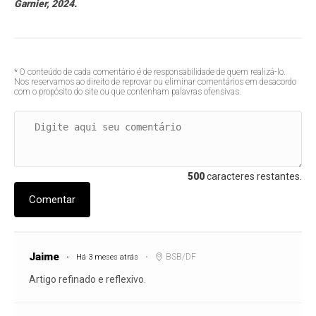
Garnier, 2024.
* O conteúdo de cada comentário é de responsabilidade de quem realizá-lo.
Nos reservamos ao direito de reprovar ou eliminar comentários em desacordo
com o propósito do site ou que contenham palavras ofensivas.
500
caracteres restantes.
Comentar
Jaime
BSB/DF
Há 3 meses atrás
Artigo refinado e reflexivo.