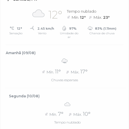
12°
Tempo nublado
Mín.
12°
Máx.
23°
12°
2.45 km/h
97%
83% (1.11mm)
Sensação
Vento
Umidade do
Chance de chuva
ar
Amanhã (09/08)
11°
17°
Mín.
Máx.
Chuvas esparsas
Segunda (10/08)
7°
10°
Mín.
Máx.
Tempo nublado