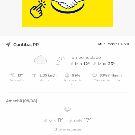
Curitiba, PR
Atualizado às 07h01
13°
Tempo nublado
Mín.
12°
Máx.
23°
13°
2.35 km/h
99%
83% (1.11mm)
Sensação
Vento
Umidade do
Chance de chuva
ar
Amanhã (09/08)
11°
17°
Mín.
Máx.
Chuvas esparsas