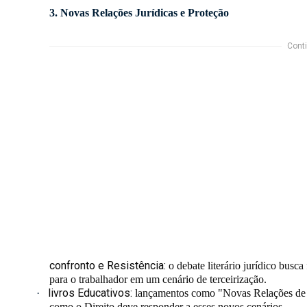
3. Novas Relações Jurídicas e Proteção
Conti
confronto e Resistência:
o debate literário jurídico busc
para o trabalhador em um cenário de terceirização.
livros Educativos:
·
lançamentos como
"Novas Relações de
como o Direito deve responder a esses novos cenários.