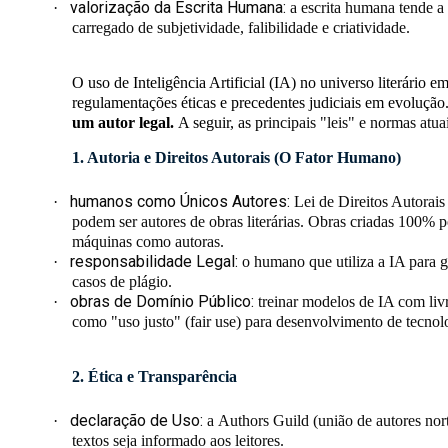
valorização da Escrita Humana:
·
a escrita humana tende a 
carregado de subjetividade, falibilidade e criatividade.
O uso de Inteligência Artificial (IA) no universo literário e
regulamentações éticas e precedentes judiciais em evolução
um autor legal.
A seguir, as p
rincipais "leis" e normas atua
1. Autoria e Direitos Autorais (O Fator Humano)
humanos como Únicos Autores:
·
Lei de Direitos Autorais
podem ser autores de obras literárias. Obras criadas 100% p
máquinas como autoras.
responsabilidade Legal:
·
o humano que utiliza a IA para g
casos de plágio.
obras de Domínio Público:
·
treinar modelos de IA com livr
como "uso justo" (
fair use
) para desenvolvimento de tecnol
2. Ética e Transparência
declaração de Uso:
·
a
Authors Guild
(união de autores nor
textos seja informado aos leitores.