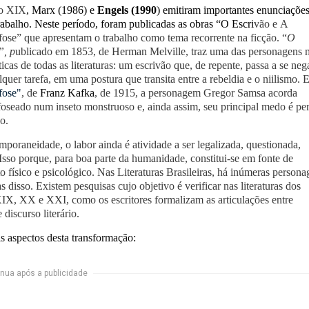
lo XIX
,
Marx (1986) e
Engels (1990
) emitiram importantes enunciaçõe
rabalho.
Neste período, foram publicadas as obras
“O Escri
vão e A
ose” que apresentam o trabalho como tema recorrente na ficção. “
O
”, p
ublicado em 1853, de Herman Melville, traz uma das personagens 
cas de todas as literaturas: um escrivão que, de repente, passa a se neg
lquer tarefa, em uma postura que transita entre a rebeldia e o niilismo. 
fose"
, de
Franz Kafka
, de 1915, a personagem Gregor Samsa acorda
oseado num inseto monstruoso e, ainda assim, seu principal medo é pe
go.
poraneidade, o labor ainda é atividade a ser legalizada, questionada,
 Isso porque, para boa parte da humanidade, constitui-se em fonte de
o físico e psicológico. Nas Literaturas Brasileiras, há inúmeras persona
vas disso. Existem pesquisas cujo objetivo é verificar nas literaturas dos
IX, XX e XXI, como os escritores formalizam as articulações entre
 discurso literário.
is aspectos desta transformação:
nua após a publicidade