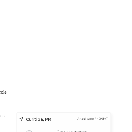
role
ens
Curitiba, PR
Atualizado às 04h01
Chuvas esparsas