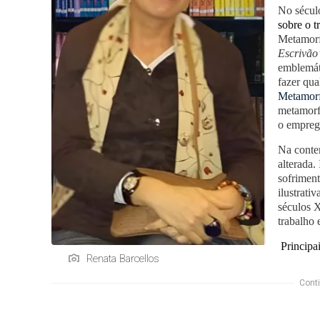
No sécu
sobre o t
Metamorf
Escrivão
emblemáti
fazer qua
Metamor
metamorf
o empre
Na contem
alterada.
sofriment
ilustrati
séculos X
trabalho e
Principa
Renata Barcellos
Conti