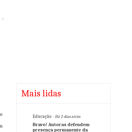
·
Mais lidas
ão
Educação
- Há 2 dias atrás
Bravo! Autoras defendem
am
presença permanente da