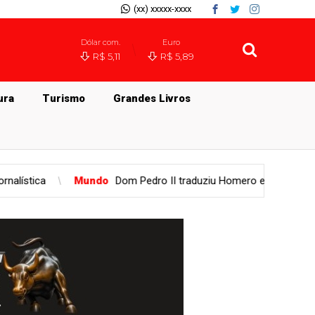
(xx) xxxxx-xxxx
Dólar com.
Euro
R$ 5,11
R$ 5,89
ura
Turismo
Grandes Livros
Pedro II traduziu Homero entre o Império e o exílio, mas sua 'Odis