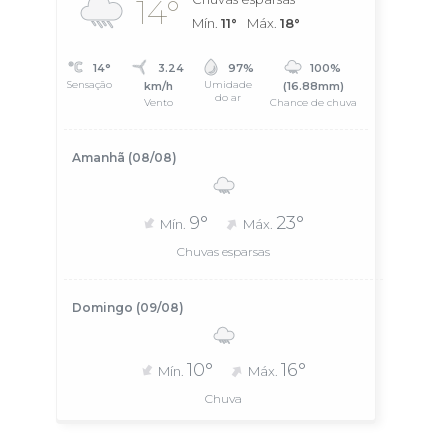
14°
Mín.
11°
Máx.
18°
14°
3.24
97%
100%
Sensação
Umidade
km/h
(16.88mm)
do ar
Vento
Chance de chuva
Amanhã (08/08)
9°
23°
Mín.
Máx.
Chuvas esparsas
Domingo (09/08)
10°
16°
Mín.
Máx.
Chuva