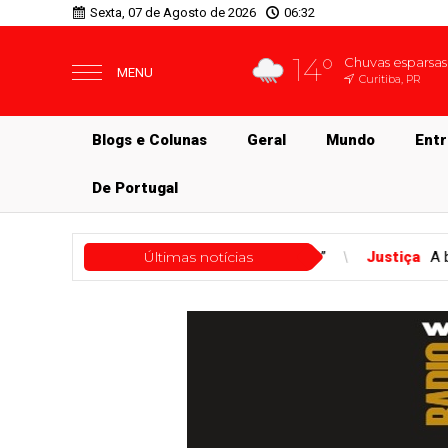
Sexta, 07 de Agosto de 2026
06:32
14°
Chuvas esparsas
MENU
Curitiba, PR
Blogs e Colunas
Geral
Mundo
Ent
De Portugal
r: “VISÃO DO PECADO”
Últimas notícias
Justiça
A banalidade da violência: quand