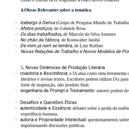
4.Obras Relevantes sobre a temática
Icebergs à Deriva
·
(Grupo de Pesquisa Mundo do Trabalh
Afetos postiços
·
, de Gabriele Rosa
Os dias trabalhados
·
, de Marcelo da Silva Antunes
No chão da fábrica
·
, de Roniwalter Jatobá
De mim já nem se lembra
·
, de Luiz Ruffato
·
Novas Relações de Trabalho e Novos Modelos de Pro
Novas Dinâmicas de Produção Literária
5
.
coautoria e Assistência:
·
a IA atua como uma ferramenta col
literários e revisar textos. Escritores podem utilizar IAs par
fonte de inspiração, não produto final.
·
engenharia de Prompt e Treinamento:
autores podem des
Desafios e Questões Éticas
·
autenticidade e Essência:
·
debates sobre a perda da essênci
experiência humana.
autoria e Propriedade Intelectual:
·
questionamentos sobre 
impulsionando discussões jurídicas.