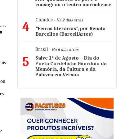
consagrou o teatro maranhense
Cidades
- Há 2 dias atrás
4
vas
“Feiras literárias”, por Renata
ão
Barcellos (BarcellArtes)
Brasil
- Há 6 dias atrás
5
Salve 1º de Agosto – Dia do
rais
Poeta Cordelista: Guardião da
Memória, da Cultura e da
Palavra em Versos
 ou
zes
e