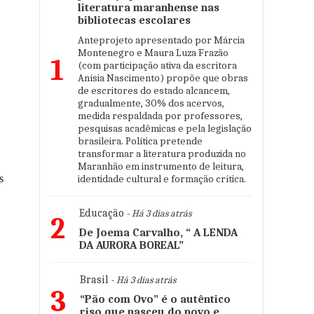
literatura maranhense nas
bibliotecas escolares
Anteprojeto apresentado por Márcia
Montenegro e Maura Luza Frazão
1
(com participação ativa da escritora
Anísia Nascimento) propõe que obras
de escritores do estado alcancem,
gradualmente, 30% dos acervos,
medida respaldada por professores,
pesquisas acadêmicas e pela legislação
brasileira. Política pretende
transformar a literatura produzida no
Maranhão em instrumento de leitura,
identidade cultural e formação crítica.
s
Educação
- Há 3 dias atrás
2
De Joema Carvalho, “ A LENDA
DA AURORA BOREAL”
Brasil
- Há 3 dias atrás
3
“Pão com Ovo” é o autêntico
riso que nasceu do povo e