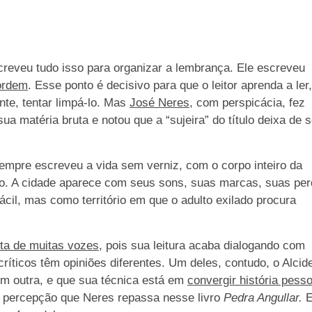
creveu tudo isso para organizar a lembrança. Ele escreveu
sordem
. Esse ponto é decisivo para que o leitor aprenda a ler,
te, tentar limpá-lo. Mas
José Neres
, com perspicácia, fez
ua matéria bruta e notou que a “sujeira” do título deixa de s
mpre escreveu a vida sem verniz, com o corpo inteiro da
so. A cidade aparece com seus sons, suas marcas, suas pe
ácil, mas como território em que o adulto exilado procura
ta de muitas vozes
, pois sua leitura acaba dialogando com
críticos têm opiniões diferentes. Um deles, contudo, o Alcid
em outra, e que sua técnica está em
convergir história pesso
 percepção que Neres repassa nesse livro
Pedra Angullar.
E