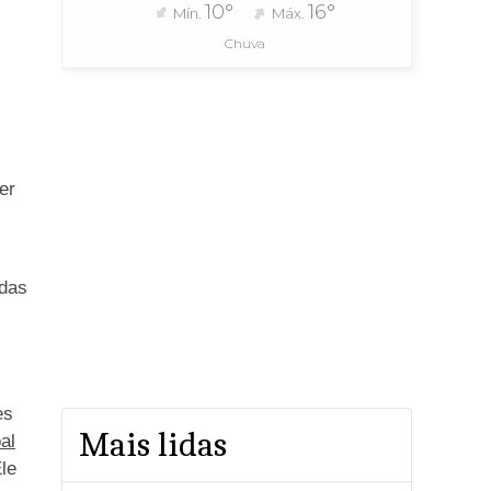
10°
16°
Mín.
Máx.
Chuva
er
rdas
es
Mais lidas
al
le