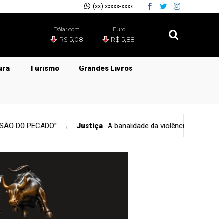
(xx) xxxxx-xxxx
Dólar com.
Euro
R$ 5,08
R$ 5,88
ura
Turismo
Grandes Livros
e da violência: quando a tragédia se transforma em rotina jornalísti