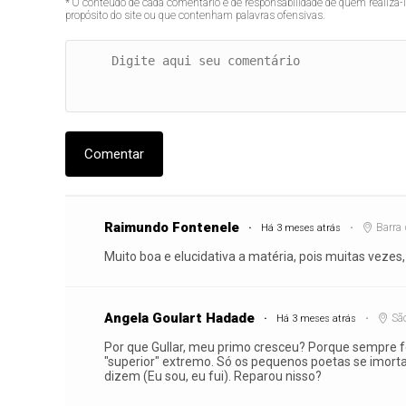
* O conteúdo de cada comentário é de responsabilidade de quem realizá-
propósito do site ou que contenham palavras ofensivas.
Comentar
Raimundo Fontenele
Barra
Há 3 meses atrás
Muito boa e elucidativa a matéria, pois muitas vezes, 
Angela Goulart Hadade
São
Há 3 meses atrás
Por que Gullar, meu primo cresceu? Porque sempre 
"superior" extremo. Só os pequenos poetas se imort
dizem (Eu sou, eu fui). Reparou nisso?