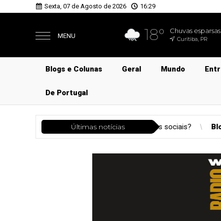
Sexta, 07 de Agosto de 2026
16:29
18°
Chuvas esparsas
MENU
Curitiba, PR
Blogs e Colunas
Geral
Mundo
Ent
De Portugal
lasses sociais?
Blogs e Colunas
Últimas notícias
Dino de Alcântara e mais um