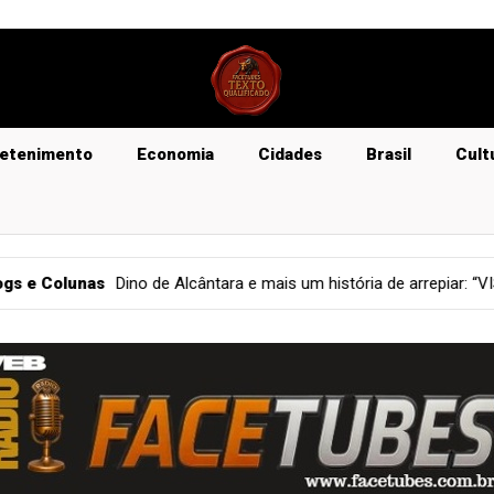
retenimento
Economia
Cidades
Brasil
Cult
 história de arrepiar: “VISÃO DO PECADO”
Justiça
A banalidad