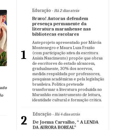
Educação
- Há 2 dias atrás
Bravo! Autoras defendem
presença permanente da
literatura maranhense nas
bibliotecas escolares
Anteprojeto apresentado por Márcia
Montenegro e Maura Luza Frazão
1
(com participação ativa da escritora
Anísia Nascimento) propõe que obras
de escritores do estado alcancem,
gradualmente, 30% dos acervos,
medida respaldada por professores,
pesquisas acadêmicas e pela legislação
brasileira. Política pretende
dado
transformar a literatura produzida no
Maranhão em instrumento de leitura,
do
identidade cultural e formação crítica.
Educação
- Há 4 dias atrás
2
De Joema Carvalho, “ A LENDA
DA AURORA BOREAL”