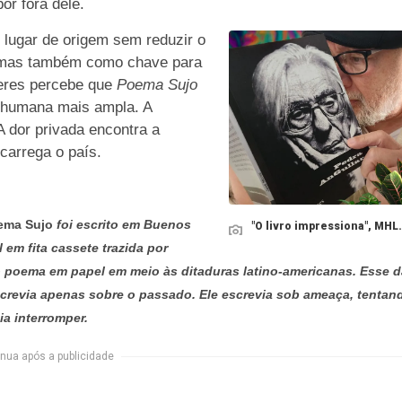
or fora dele.
 lugar de origem sem reduzir o
, mas também como chave para
 Neres percebe que
Poema Sujo
 humana mais ampla. A
A dor privada encontra a
carrega o país.
ema Sujo
foi escrito em Buenos
"O livro impressiona", MHL.
 em fita cassete trazida por
r o poema em papel em meio às ditaduras latino-americanas. Esse 
crevia apenas sobre o passado. Ele escrevia sob ameaça, tentan
ia interromper.
nua após a publicidade