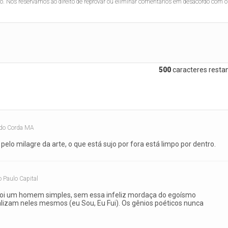
lo. Nos reservamos ao direito de reprovar ou eliminar comentários em desacordo com o
500
caracteres restan
 do Corda MA
pelo milagre da arte, o que está sujo por fora está limpo por dentro.
 Paulo Capital
foi um homem simples, sem essa infeliz mordaça do egoísmo
alizam neles mesmos (eu Sou, Eu Fui). Os gênios poéticos nunca