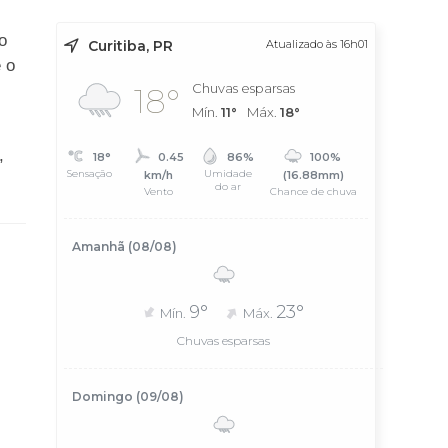
o
Curitiba, PR
Atualizado às 16h01
e o
Chuvas esparsas
18°
Mín.
11°
Máx.
18°
,
18°
0.45
86%
100%
Sensação
Umidade
km/h
(16.88mm)
do ar
Vento
Chance de chuva
Amanhã (08/08)
9°
23°
Mín.
Máx.
Chuvas esparsas
Domingo (09/08)