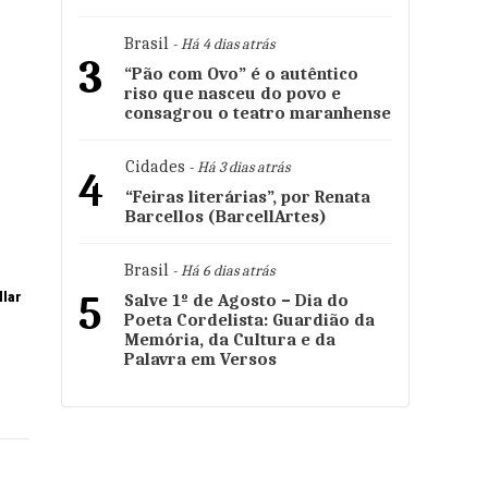
Brasil
- Há 4 dias atrás
3
“Pão com Ovo” é o autêntico
riso que nasceu do povo e
consagrou o teatro maranhense
Cidades
- Há 3 dias atrás
4
“Feiras literárias”, por Renata
Barcellos (BarcellArtes)
Brasil
- Há 6 dias atrás
5
llar
Salve 1º de Agosto – Dia do
Poeta Cordelista: Guardião da
Memória, da Cultura e da
Palavra em Versos