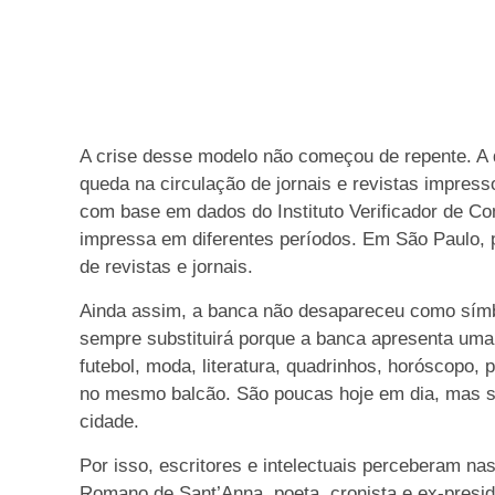
A crise desse modelo não começou de repente. A d
queda na circulação de jornais e revistas impre
com base em dados do Instituto Verificador de C
impressa em diferentes períodos. Em São Paulo, 
de revistas e jornais.
Ainda assim, a banca não desapareceu como símbo
sempre substituirá porque a banca apresenta uma 
futebol, moda, literatura, quadrinhos, horóscopo, 
no mesmo balcão. São poucas hoje em dia, mas são
cidade.
Por isso, escritores e intelectuais perceberam n
Romano de Sant’Anna, poeta, cronista e ex-preside