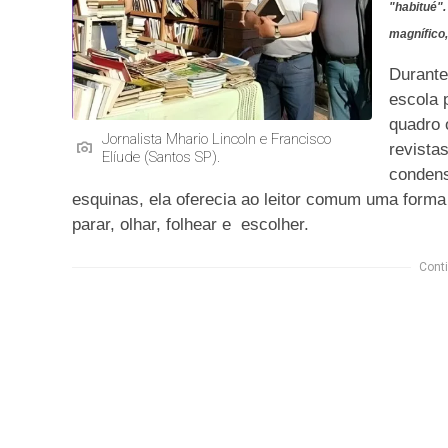
"habitué"
magnífico,
Durante
escola p
quadro 
Jornalista Mhario Lincoln e Francisco
revista
Elíude (Santos SP).
condens
esquinas, ela oferecia ao leitor comum uma form
parar, olhar, folhear e
escolher.
Conti