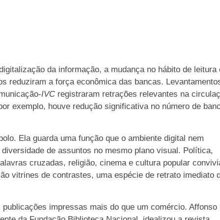
igitalização da informação, a mudança no hábito de leitura 
ssos reduziram a força econômica das bancas. Levantamento
omunicação-
IVC
registraram retrações relevantes na circula
por exemplo, houve redução significativa no número de ban
lo. Ela guarda uma função que o ambiente digital nem
diversidade de assuntos no mesmo plano visual. Política,
palavras cruzadas, religião, cinema e cultura popular conviv
 vitrines de contrastes, uma espécie de retrato imediato 
as publicações impressas mais do que um comércio. Affonso
nte da Fundação Biblioteca Nacional, idealizou a revista