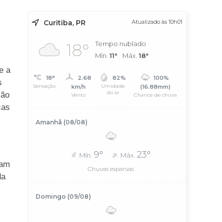
Curitiba, PR
Atualizado às 10h01
Tempo nublado
18°
Mín.
11°
Máx.
18°
e a
18°
2.68
82%
100%
s
Sensação
Umidade
km/h
(16.88mm)
do ar
ção
Vento
Chance de chuva
cas
Amanhã (08/08)
9°
23°
Mín.
Máx.
iam
Chuvas esparsas
da
Domingo (09/08)