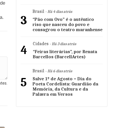
 de
Brasil
- Há 4 dias atrás
3
a.
“Pão com Ovo” é o autêntico
riso que nasceu do povo e
consagrou o teatro maranhense
Cidades
- Há 3 dias atrás
4
“Feiras literárias”, por Renata
Barcellos (BarcellArtes)
Brasil
- Há 6 dias atrás
5
Salve 1º de Agosto – Dia do
tes.
Poeta Cordelista: Guardião da
Memória, da Cultura e da
Palavra em Versos