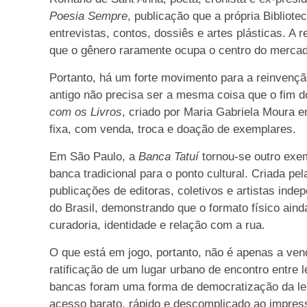
Poesia Sempre
, publicação que a própria Bibliot
entrevistas, contos, dossiês e artes plásticas. A
que o gênero raramente ocupa o centro do mercado
Portanto, há um forte movimento para a reinvençã
antigo não precisa ser a mesma coisa que o fim do 
com os Livros
, criado por Maria Gabriela Moura 
fixa, com venda, troca e doação de exemplares.
Em São Paulo, a
Banca Tatuí
tornou-se outro ex
banca tradicional para o ponto cultural. Criada pel
publicações de editoras, coletivos e artistas inde
do Brasil, demonstrando que o formato físico aind
curadoria, identidade e relação com a rua.
O que está em jogo, portanto, não é apenas a vend
ratificação de um lugar urbano de encontro entre le
bancas foram uma forma de democratização da lei
acesso barato, rápido e descomplicado ao impress