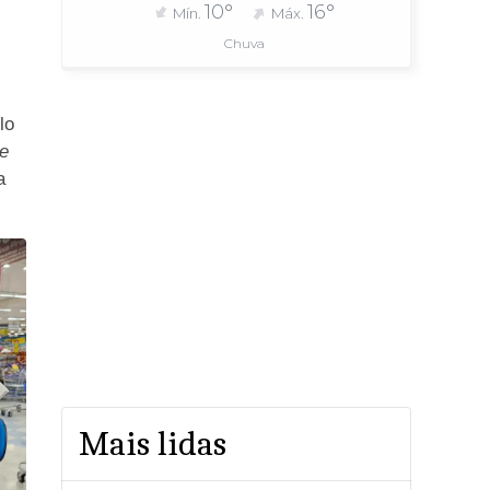
10°
16°
Mín.
Máx.
Chuva
lo
je
a
Mais lidas