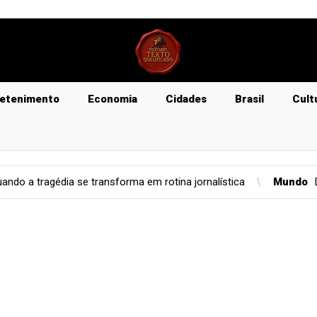
retenimento
Economia
Cidades
Brasil
Cult
 em rotina jornalística
Mundo
Dom Pedro II traduziu Homero 