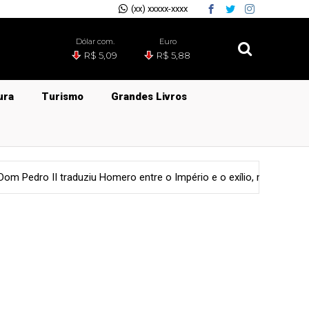
(xx) xxxxx-xxxx
Dólar com.
Euro
R$ 5,09
R$ 5,88
ura
Turismo
Grandes Livros
entre o Império e o exílio, mas sua 'Odisseia' pode não existir com