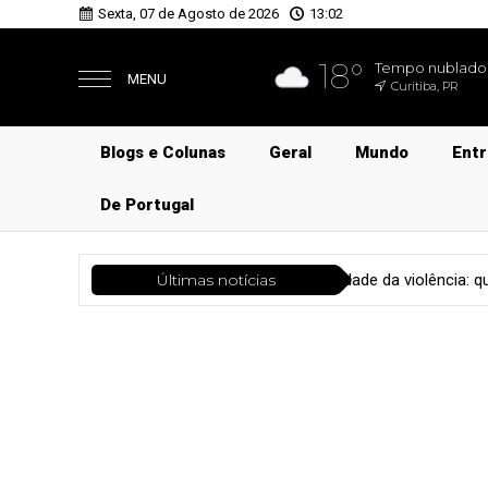
Sexta, 07 de Agosto de 2026
13:02
18°
Tempo nublado
MENU
Curitiba, PR
Blogs e Colunas
Geral
Mundo
Ent
De Portugal
Justiça
A banalidade da violência: quando a tragédia se transforma
Últimas notícias