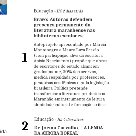
Educação
- Há 2 dias atrás
Bravo! Autoras defendem
presença permanente da
literatura maranhense nas
bibliotecas escolares
Anteprojeto apresentado por Márcia
Montenegro e Maura Luza Frazão
1
(com participação ativa da escritora
Anísia Nascimento) propõe que obras
de escritores do estado alcancem,
gradualmente, 30% dos acervos,
medida respaldada por professores,
pesquisas acadêmicas e pela legislação
brasileira. Política pretende
transformar a literatura produzida no
Maranhão em instrumento de leitura,
identidade cultural e formação crítica.
Educação
- Há 4 dias atrás
2
De Joema Carvalho, “ A LENDA
ida
DA AURORA BOREAL”