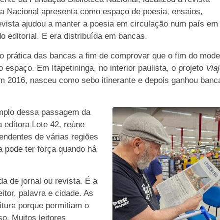
eca Nacional apresenta como espaço de poesia, ensaios,
 revista ajudou a manter a poesia em circulação num país em
 editorial. E era distribuída em bancas.
o prática das bancas a fim de comprovar que o fim do mode
espaço. Em Itapetininga, no interior paulista, o projeto
Via
em 2016, nasceu como sebo itinerante e depois ganhou banc
emplo dessa passagem da
a editora Lote 42, reúne
pendentes de várias regiões
a pode ter força quando há
a de jornal ou revista. É a
itor, palavra e cidade. As
tura porque permitiam o
o. Muitos leitores