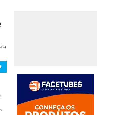
e
cisa
o
ra