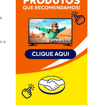
a
s e