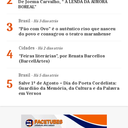
2
De Joema Carvalho, “ A LENDA DA AURORA
BOREAL”
Brasil
- Há 3 dias atrás
3
“Pão com Ovo” é o autêntico riso que nasceu
do povo e consagrou o teatro maranhense
Cidades
- Há 2 dias atrás
4
“Feiras literárias”, por Renata Barcellos
(BarcellArtes)
Brasil
- Há 5 dias atrás
5
Salve 1º de Agosto – Dia do Poeta Cordelista:
Guardião da Memória, da Cultura e da Palavra
em Versos