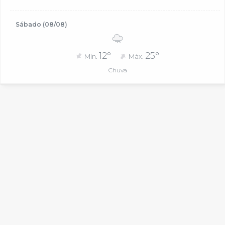
Sábado (08/08)
12°
25°
Mín.
Máx.
Chuva