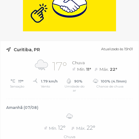
Curitiba, PR
Atualizado às 15h01
17°
Chuva
Mín.
11°
Máx.
22°
17°
1.79 km/h
90%
100% (4.11mm)
Sensação
Vento
Umidade do
Chance de chuva
ar
Amanhã (07/08)
12°
22°
Mín.
Máx.
Chuva