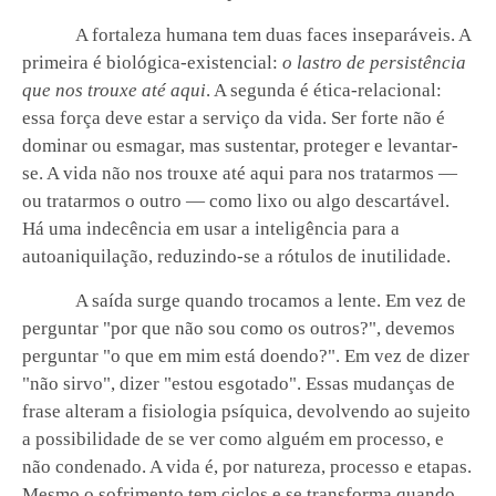
A fortaleza humana tem duas faces inseparáveis. A
primeira é biológica-existencial:
o lastro de persistência
que nos trouxe até aqui
. A segunda é ética-relacional:
essa força deve estar a serviço da vida. Ser forte não é
dominar ou esmagar, mas sustentar, proteger e levantar-
se. A vida não nos trouxe até aqui para nos tratarmos —
ou tratarmos o outro — como lixo ou algo descartável.
Há uma indecência em usar a inteligência para a
autoaniquilação, reduzindo-se a rótulos de inutilidade.
A saída surge quando trocamos a lente. Em vez de
perguntar "por que não sou como os outros?", devemos
perguntar "o que em mim está doendo?". Em vez de dizer
"não sirvo", dizer "estou esgotado". Essas mudanças de
frase alteram a fisiologia psíquica, devolvendo ao sujeito
a possibilidade de se ver como alguém em processo, e
não condenado. A vida é, por natureza, processo e etapas.
Mesmo o sofrimento tem ciclos e se transforma quando