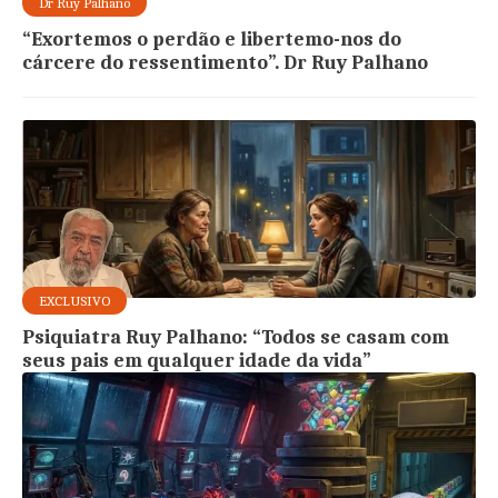
Dr Ruy Palhano
“Exortemos o perdão e libertemo-nos do
cárcere do ressentimento”. Dr Ruy Palhano
EXCLUSIVO
Psiquiatra Ruy Palhano: “Todos se casam com
seus pais em qualquer idade da vida”