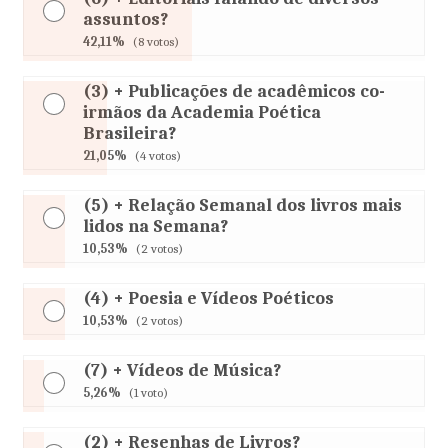
assuntos?
42,11%
(8 votos)
(3) + Publicações de acadêmicos co-
irmãos da Academia Poética
Brasileira?
21,05%
(4 votos)
(5) + Relação Semanal dos livros mais
lidos na Semana?
10,53%
(2 votos)
(4) + Poesia e Vídeos Poéticos
10,53%
(2 votos)
(7) + Vídeos de Música?
5,26%
(1 voto)
(2) + Resenhas de Livros?