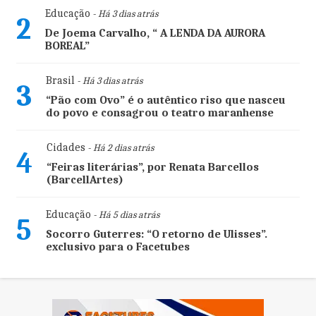
Educação
- Há 3 dias atrás
2
De Joema Carvalho, “ A LENDA DA AURORA
BOREAL”
Brasil
- Há 3 dias atrás
3
“Pão com Ovo” é o autêntico riso que nasceu
do povo e consagrou o teatro maranhense
Cidades
- Há 2 dias atrás
4
“Feiras literárias”, por Renata Barcellos
(BarcellArtes)
Educação
- Há 5 dias atrás
5
Socorro Guterres: “O retorno de Ulisses”.
exclusivo para o Facetubes