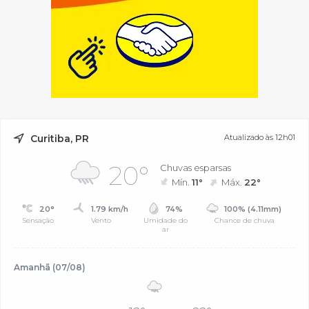
Curitiba, PR
Atualizado às 12h01
20°
Chuvas esparsas
Mín.
11°
Máx.
22°
20°
1.79 km/h
74%
100% (4.11mm)
Sensação
Vento
Umidade do
Chance de chuva
ar
Amanhã (07/08)