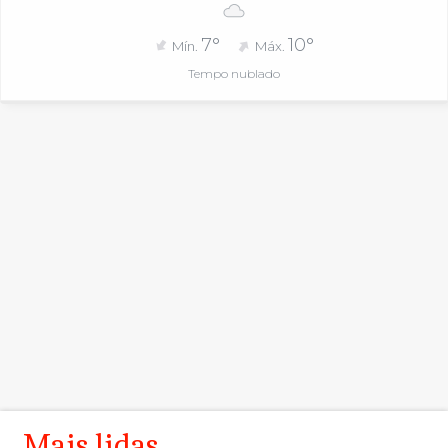
7°
10°
Mín.
Máx.
Tempo nublado
Mais lidas