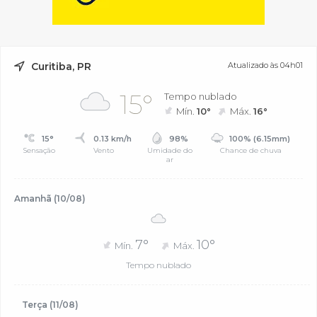
Curitiba, PR
Atualizado às 04h01
15°
Tempo nublado
Mín.
10°
Máx.
16°
15°
0.13 km/h
98%
100% (6.15mm)
Sensação
Vento
Umidade do
Chance de chuva
ar
Amanhã (10/08)
7°
10°
Mín.
Máx.
Tempo nublado
Terça (11/08)