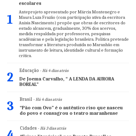
escolares
Anteprojeto apresentado por Márcia Montenegro e
1
Maura Luza Frazão (com participação ativa da escritora
Anísia Nascimento) propõe que obras de escritores do
estado alcancem, gradualmente, 30% dos acervos,
medida respaldada por professores, pesquisas
acadêmicas e pela legislação brasileira. Política pretende
transformar a literatura produzida no Maranhão em
instrumento de leitura, identidade cultural e formação
crítica.
Educação
- Há 4 dias atrás
2
De Joema Carvalho, “ A LENDA DA AURORA
BOREAL”
Brasil
- Há 4 dias atrás
3
“Pão com Ovo” é o autêntico riso que nasceu
do povo e consagrou o teatro maranhense
Cidades
- Há 3 dias atrás
4