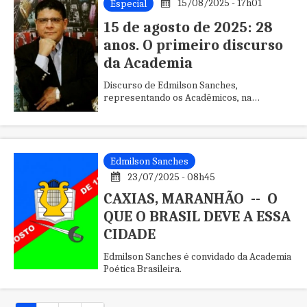
15/08/2025 - 17h01
Especial
15 de agosto de 2025: 28
anos. O primeiro discurso
da Academia
Discurso de Edmilson Sanches,
representando os Acadêmicos, na
solenidade de posse coletiva dos membros
fundadores da Academia Caxiense de
Letras, no auditório da Associação
Comercial, Industrial e Agrícola de Caxias,
em 1º de agosto de 1998.
Edmilson Sanches
23/07/2025 - 08h45
CAXIAS, MARANHÃO -- O
QUE O BRASIL DEVE A ESSA
CIDADE
Edmilson Sanches é convidado da Academia
Poética Brasileira.