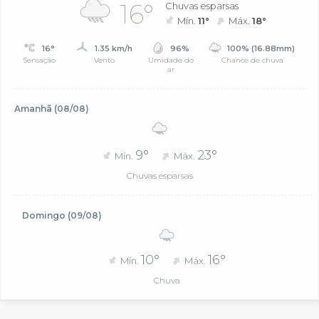
16°
Chuvas esparsas
Mín.
11°
Máx.
18°
16°
1.35 km/h
96%
100% (16.88mm)
Sensação
Vento
Umidade do
Chance de chuva
ar
Amanhã (08/08)
9°
23°
Mín.
Máx.
Chuvas esparsas
Domingo (09/08)
10°
16°
Mín.
Máx.
Chuva