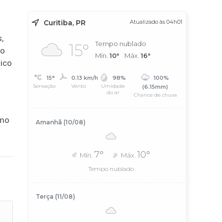
Curitiba, PR
Atualizado às 04h01
,
Tempo nublado
15°
ão
Mín.
10°
Máx.
16°
lico
15°
0.13 km/h
98%
100%
Sensação
Vento
Umidade
(6.15mm)
do ar
Chance de chuva
omo
Amanhã (10/08)
7°
10°
Mín.
Máx.
Tempo nublado
Terça (11/08)