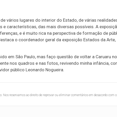
de vários lugares do interior do Estado, de várias realidades
s e características, das mais diversas possíveis. A exposiç
iferenças, e é muito rica na perspectiva de formação de púb
 destaca o coordenador geral da exposição Estados da Arte,
resido em São Paulo, mas faço questão de voltar a Caruaru no
lmente nos quadros e nas fotos, revivendo minha infância, c
rvidor público Leonardo Nogueira.
lo. Nos reservamos ao direito de reprovar ou eliminar comentários em desacordo com o