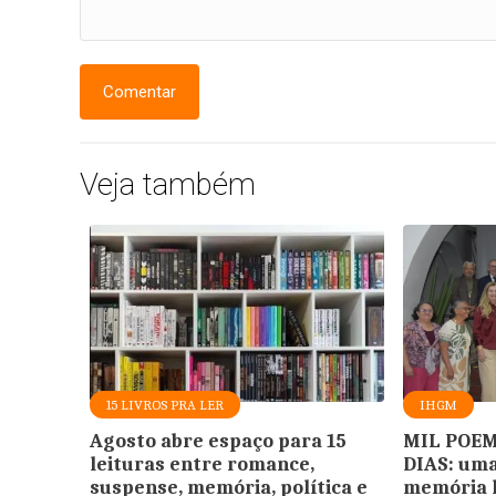
Comentar
Veja também
15 LIVROS PRA LER
IHGM
Agosto abre espaço para 15
MIL POEM
leituras entre romance,
DIAS: um
suspense, memória, política e
memória h