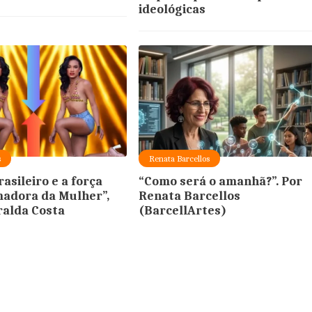
ideológicas
s
Renata Barcellos
asileiro e a força
“Como será o amanhã?”. Por
adora da Mulher”,
Renata Barcellos
alda Costa
(BarcellArtes)