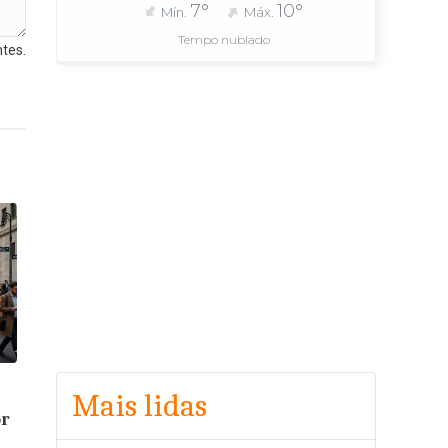
7°
10°
Mín.
Máx.
Tempo nublado
tes.
Mais lidas
or