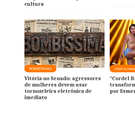
cultura
BOMBÍSSIMA
+1mil acesso
Vitória no Senado: agressores
“Cordel Br
de mulheres devem usar
transform
tornozeleira eletrônica de
por Esmer
imediato