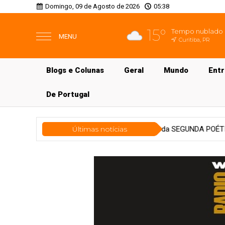
Domingo, 09 de Agosto de 2026
05:38
15°
Tempo nublado
MENU
Curitiba, PR
Blogs e Colunas
Geral
Mundo
Ent
De Portugal
l
Mais uma edição da SEGUNDA POÉTICA. Tem estreia: Ozileia Da
Últimas notícias