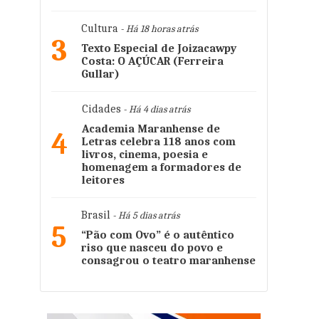
Cultura
- Há 18 horas atrás
3
Texto Especial de Joizacawpy
Costa: O AÇÚCAR (Ferreira
Gullar)
Cidades
- Há 4 dias atrás
Academia Maranhense de
4
Letras celebra 118 anos com
livros, cinema, poesia e
homenagem a formadores de
leitores
Brasil
- Há 5 dias atrás
5
“Pão com Ovo” é o autêntico
riso que nasceu do povo e
consagrou o teatro maranhense