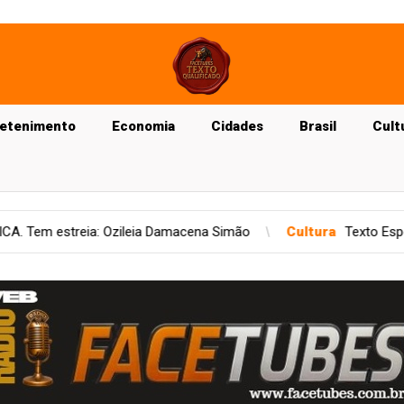
retenimento
Economia
Cidades
Brasil
Cult
macena Simão
Cultura
Texto Especial de Joizacawpy Costa: O 