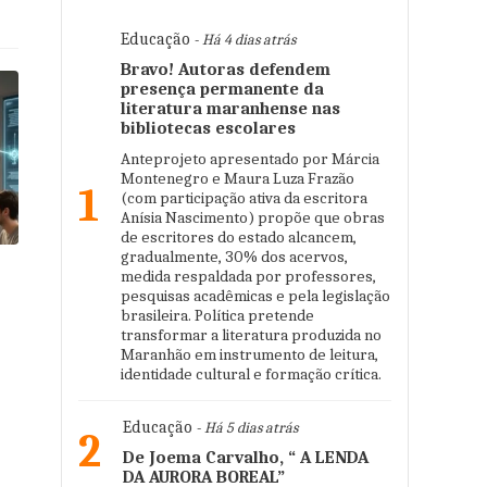
Educação
- Há 4 dias atrás
Bravo! Autoras defendem
presença permanente da
literatura maranhense nas
bibliotecas escolares
Anteprojeto apresentado por Márcia
Montenegro e Maura Luza Frazão
1
(com participação ativa da escritora
Anísia Nascimento) propõe que obras
de escritores do estado alcancem,
gradualmente, 30% dos acervos,
medida respaldada por professores,
pesquisas acadêmicas e pela legislação
brasileira. Política pretende
transformar a literatura produzida no
Maranhão em instrumento de leitura,
identidade cultural e formação crítica.
Educação
- Há 5 dias atrás
2
De Joema Carvalho, “ A LENDA
DA AURORA BOREAL”