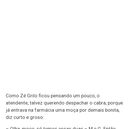
Como Zé Grilo ficou pensando um pouco, o
atendente, talvez querendo despachar o cabra, porque
já entrava na farmácia uma moça por demais bonita,
diz curto e groso:
– Olha, moço, só temos essas duas – M e G. Então