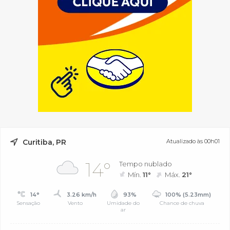
Curitiba, PR
Atualizado às 00h01
14°
Tempo nublado
Mín.
11°
Máx.
21°
14°
3.26 km/h
93%
100% (5.23mm)
Sensação
Vento
Umidade do
Chance de chuva
ar