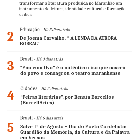
transformar a literatura produzida no Maranhão em
instrumento de leitura, identidade cultural e formação
crítica.
Educação
- Há 3 dias atrás
2
De Joema Carvalho, “ A LENDA DA AURORA
BOREAL”
Brasil
- Há 3 dias atrás
3
“Pão com Ovo” é o autêntico riso que nasceu
do povo e consagrou o teatro maranhense
Cidades
- Há 2 dias atrás
4
“Feiras literárias”, por Renata Barcellos
(BarcellArtes)
Brasil
- Há 6 dias atrás
5
Salve 1º de Agosto – Dia do Poeta Cordelista:
Guardião da Memória, da Cultura e da Palavra
em Versos