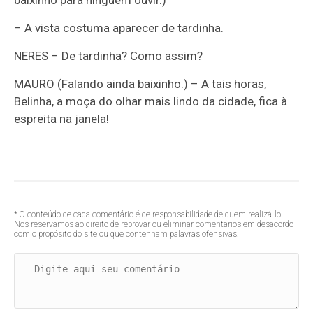
baixinho para ninguém ouvir.)
– A vista costuma aparecer de tardinha.
NERES – De tardinha? Como assim?
MAURO (Falando ainda baixinho.) – A tais horas,
Belinha, a moça do olhar mais lindo da cidade, fica à
espreita na janela!
* O conteúdo de cada comentário é de responsabilidade de quem realizá-lo.
Nos reservamos ao direito de reprovar ou eliminar comentários em desacordo
com o propósito do site ou que contenham palavras ofensivas.