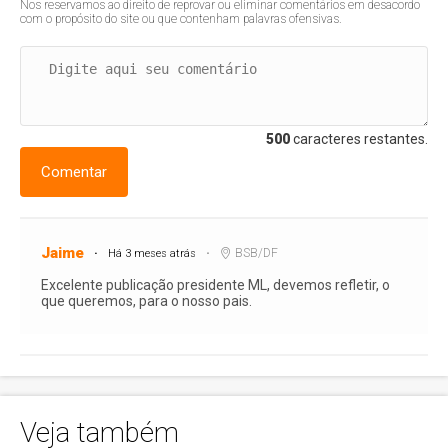
Nos reservamos ao direito de reprovar ou eliminar comentários em desacordo
com o propósito do site ou que contenham palavras ofensivas.
500
caracteres restantes.
Comentar
Jaime
BSB/DF
Há 3 meses atrás
Excelente publicação presidente ML, devemos refletir, o
que queremos, para o nosso pais.
Veja também