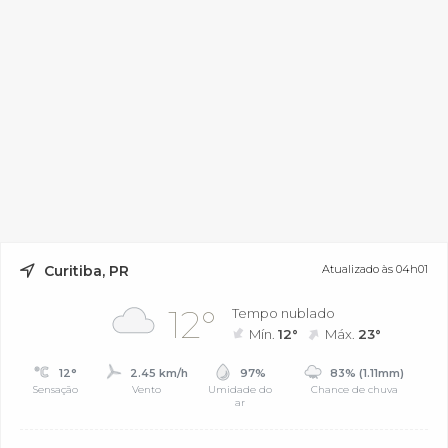
Curitiba, PR
Atualizado às 04h01
12°
Tempo nublado
Mín.
12°
Máx.
23°
12°
2.45 km/h
97%
83% (1.11mm)
Sensação
Vento
Umidade do
Chance de chuva
ar