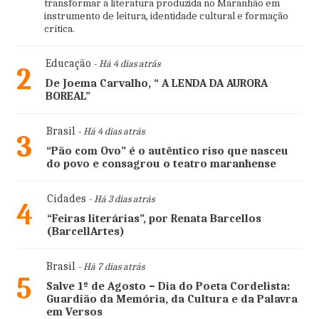
transformar a literatura produzida no Maranhão em
instrumento de leitura, identidade cultural e formação
crítica.
Educação
- Há 4 dias atrás
2
De Joema Carvalho, “ A LENDA DA AURORA
BOREAL”
Brasil
- Há 4 dias atrás
3
“Pão com Ovo” é o autêntico riso que nasceu
do povo e consagrou o teatro maranhense
Cidades
- Há 3 dias atrás
4
“Feiras literárias”, por Renata Barcellos
(BarcellArtes)
Brasil
- Há 7 dias atrás
5
Salve 1º de Agosto – Dia do Poeta Cordelista:
Guardião da Memória, da Cultura e da Palavra
em Versos