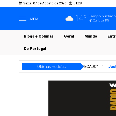
Sexta, 07 de Agosto de 2026
01:28
14°
Tempo nublado
MENU
Curitiba, PR
Blogs e Colunas
Geral
Mundo
Ent
De Portugal
: “VISÃO DO PECADO”
Últimas notícias
Justiça
A banalidade da violência: quand