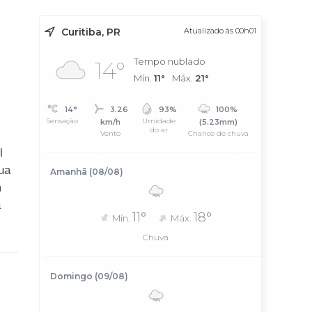
Curitiba, PR
Atualizado às 00h01
Tempo nublado
14°
Mín.
11°
Máx.
21°
14°
3.26
93%
100%
Sensação
Umidade
km/h
(5.23mm)
do ar
Vento
Chance de chuva
l
ua
Amanhã (08/08)
m
a
11°
18°
Mín.
Máx.
Chuva
Domingo (09/08)