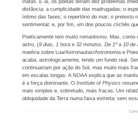
inatas. E aí, os poetas teriam dez problemas imed
distância; a cumplicidade das madrugadas; o espe
íntimo das fases; o repertório do mar; o pretexto 
sentimental; e, por fim, um dos poucos clichês q
Poeticamente tem muito romantismo. Mas, como 
astro, (
9 dias, 1 hora e 32 minutos. De 1º a 10 d
matéria sobre Lua/Astronautas/Astronomia e Poesia
acaba, astrologicamente, tendo um fundo real. Se
continuariam por ação do Sol, mas muito mais fraca
em escalas longas. A
NOAA
explica que as marés 
é a força dominante. O
Institute of Physics
resume
mais simples e, sobretudo, mais fracas. Um relat
obliquidade da Terra numa faixa estreita; sem essa
Conti