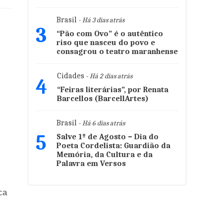
Brasil
- Há 3 dias atrás
3
“Pão com Ovo” é o autêntico
riso que nasceu do povo e
consagrou o teatro maranhense
Cidades
- Há 2 dias atrás
4
“Feiras literárias”, por Renata
Barcellos (BarcellArtes)
Brasil
- Há 6 dias atrás
5
Salve 1º de Agosto – Dia do
Poeta Cordelista: Guardião da
Memória, da Cultura e da
Palavra em Versos
ca