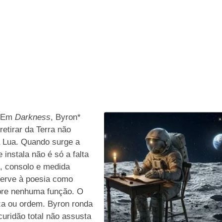
. Em
Darkness
, Byron*
etirar da Terra não
 Lua. Quando surge a
instala não é só a falta
o, consolo e medida
serve à poesia como
pre nenhuma função. O
za ou ordem. Byron ronda
uridão total não assusta