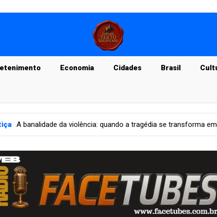
retenimento
Economia
Cidades
Brasil
Cult
o a tragédia se transforma em rotina jornalística
Mundo
Dom 