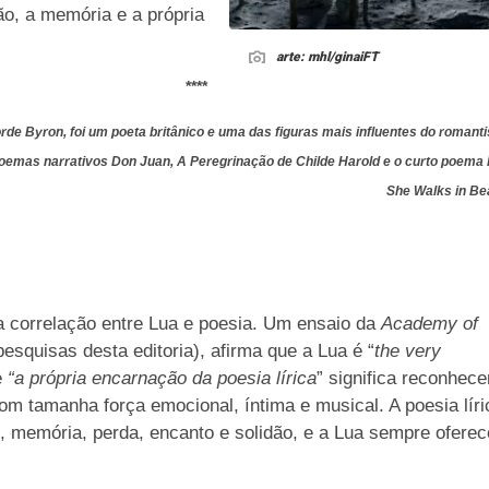
o, a memória e a própria
arte: mhl/ginaiFT
****
de Byron, foi um poeta britânico e uma das figuras mais influentes do romant
emas narrativos Don Juan, A Peregrinação de Childe Harold e o curto poema l
She Walks in Be
 a correlação entre Lua e poesia. Um ensaio da
Academy of
esquisas desta editoria), afirma que a Lua é “
the very
e
“a própria encarnação da poesia lírica
” significa reconhece
 tamanha força emocional, íntima e musical. A poesia líri
jo, memória, perda, encanto e solidão, e a Lua sempre ofere