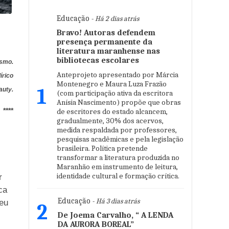
Educação
- Há 2 dias atrás
Bravo! Autoras defendem
presença permanente da
literatura maranhense nas
bibliotecas escolares
ismo.
Anteprojeto apresentado por Márcia
írico
Montenegro e Maura Luza Frazão
1
auty.
(com participação ativa da escritora
Anísia Nascimento) propõe que obras
****
de escritores do estado alcancem,
gradualmente, 30% dos acervos,
medida respaldada por professores,
pesquisas acadêmicas e pela legislação
brasileira. Política pretende
transformar a literatura produzida no
Maranhão em instrumento de leitura,
identidade cultural e formação crítica.
r
ca
Educação
- Há 3 dias atrás
ceu
2
De Joema Carvalho, “ A LENDA
DA AURORA BOREAL”