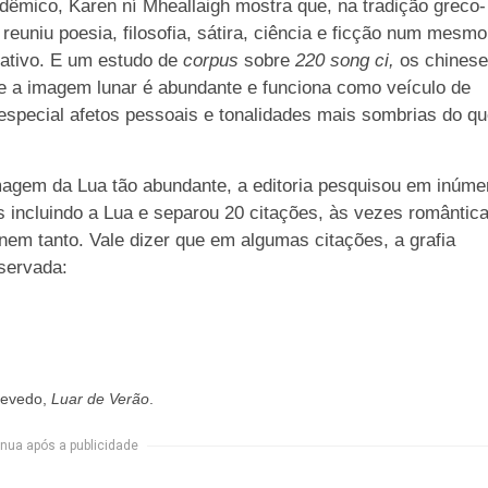
êmico, Karen ní Mheallaigh mostra que, na tradição greco-
reuniu poesia, filosofia, sátira, ciência e ficção num mesmo
nativo. E um estudo de
corpus
sobre
220 song ci,
os chines
e a imagem lunar é abundante e funciona como veículo de
special afetos pessoais e tonalidades mais sombrias do q
magem da Lua tão abundante, a editoria pesquisou em inúme
as incluindo a Lua e separou 20 citações, às vezes romântica
nem tanto. Vale dizer que em algumas citações, a grafia
eservada:
zevedo,
Luar de Verão
.
nua após a publicidade