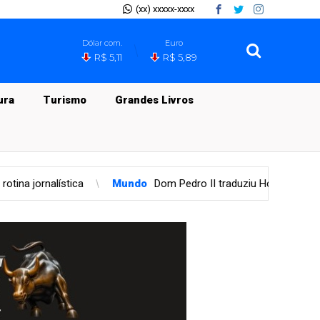
(xx) xxxxx-xxxx
Dólar com.
Euro
R$ 5,11
R$ 5,89
ura
Turismo
Grandes Livros
Pedro II traduziu Homero entre o Império e o exílio, mas sua 'Odiss