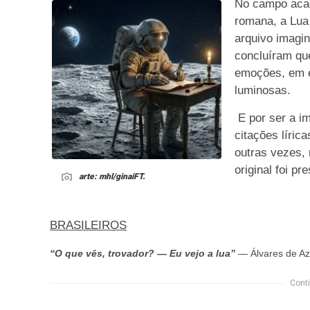
No campo acad
romana, a Lua 
arquivo imagi
concluíram qu
emoções, em e
luminosas.
E por ser a i
citações líric
outras vezes, 
original foi pr
arte: mhl/ginaiFT.
BRASILEIROS
“O que vês, trovador? — Eu vejo a lua”
— Álvares de A
Conti