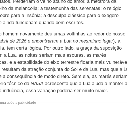
iatos. Perderiam o velho atalho do amor, a metáfora da
lho da melancolia; a testemunha das serenatas; o relógio
nobre para a insônia; a desculpa clássica para o exagero
ue ainda funcionam quando bem escritos.
o homem novamente deu umas voltinhas ao redor de nosso
e abril de 2026 e encontraram a Lua no mesminho lugar
), a
, tem certa lógica. Por outro lado, a graça da suposição
m a Lua, as noites seriam mais escuras, as marés
s, e a estabilidade do eixo terrestre ficaria mais vulneráve
resultam da atração conjunta do Sol e da Lua, mas que a L
 a consequência de modo direto. Sem ela, as marés seria
ório técnico da
NASA
acrescenta que a Lua ajuda a manter 
 influência, essa variação poderia ser muito maior.
nua após a publicidade