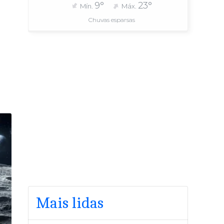
9°
23°
Mín.
Máx.
Chuvas esparsas
Mais lidas