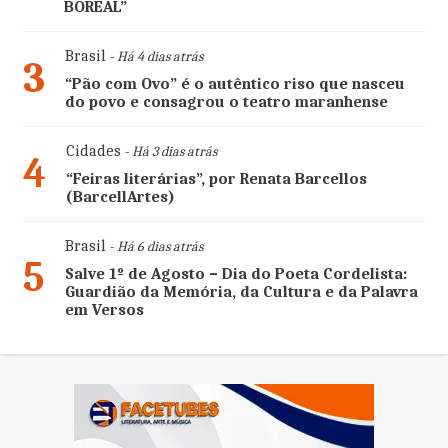
BOREAL”
Brasil
- Há 4 dias atrás
3
“Pão com Ovo” é o autêntico riso que nasceu
do povo e consagrou o teatro maranhense
Cidades
- Há 3 dias atrás
4
“Feiras literárias”, por Renata Barcellos
(BarcellArtes)
Brasil
- Há 6 dias atrás
5
Salve 1º de Agosto – Dia do Poeta Cordelista:
Guardião da Memória, da Cultura e da Palavra
em Versos